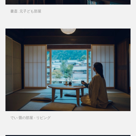
書斎. 元子ども部屋
でい 畳の部屋 - リビング