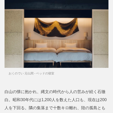
おくのでい 元仏間 - ベッドの寝室
白山の懐に抱かれ、縄文の時代から人の営みが続く石徹
白。昭和30年代には1,200人を数えた人口も、現在は200
人を下回る。隣の集落まで十数キロ離れ、陸の孤島とも