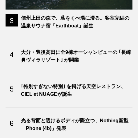
信州上田の森で、薪をくべ湯に浸る。客室完結の
3
温泉サウナ宿「Earthboat」誕生
大分・豊後高田に全9棟オーシャンビューの ｢長崎
4
鼻ヴィラリゾート｣ が開業
｢特別すぎない特別｣ を掲げる天空レストラン、
5
CIEL et NUAGEが誕生
光る背面と透けるボディが際立つ、Nothing新型
6
「Phone (4b)」発表