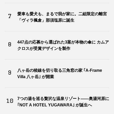
愛車も愛犬も、まるで我が家に。二組限定の離宮
7
「ヴィラ楓倉」那須塩原に誕生
447点の応募から選ばれた3案が本物の傘に カムア
8
クロスが受賞デザインを製作
八ヶ岳の稜線を切り取る三角窓の家 ｢A-Frame
9
Villa 八ヶ岳｣ が開業
7つの湯を巡る贅沢な温泉リゾート――奥湯河原に
10
｢NOT A HOTEL YUGAWARA｣ が誕生へ