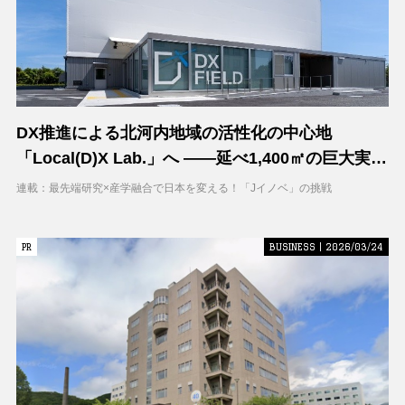
DX推進による北河内地域の活性化の中心地
「Local(D)X Lab.」へ ――延べ1,400㎡の巨大実証
空間で地域DXに挑む 大阪工業大学 DXフィールド
連載：最先端研究×産学融合で日本を変える！「Jイノベ」の挑戦
PR
PR
BUSINESS | 2026/03/24