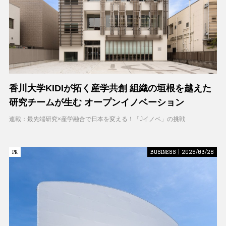
香川大学KIDIが拓く産学共創 組織の垣根を越えた
研究チームが生む オープンイノベーション
連載：最先端研究×産学融合で日本を変える！「Jイノベ」の挑戦
PR
PR
BUSINESS | 2026/03/26