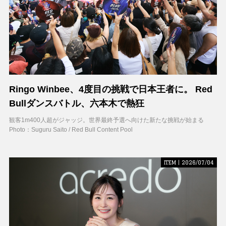
Ringo Winbee、4度目の挑戦で日本王者に。 Red
Bullダンスバトル、六本木で熱狂
観客1m400人超がジャッジ。世界最終予選へ向けた新たな挑戦が始まる
Photo：Suguru Saito / Red Bull Content Pool
ITEM | 2026/07/04