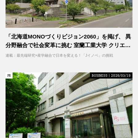
「北海道MONOづくりビジョン2060」を掲げ、 異
分野融合で社会変革に挑む 室蘭工業大学 クリエイ
ティブコラボレーションセンター（CCC）
連載：最先端研究×産学融合で日本を変える！「Jイノベ」の挑戦
PR
PR
BUSINESS | 2026/03/19