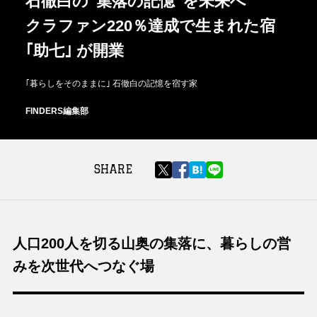
石徹白の“集落の記憶”を未来へ
クラファン220％達成で生まれた宿
｢助七｣ が開業
｢暮らしをそのままに｣ 石徹白の記憶を宿す家
FINDERS編集部
SHARE
人口200人を切る山奥の集落に、暮らしの営
みを次世代へつなぐ場