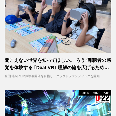
聞こえない世界を知ってほしい。 ろう･難聴者の感
覚を体験する ｢Deaf VR｣ 理解の輪を広げるため支
援募集を開始
全国8都市での体験会開催を目指し、クラウドファンディングを開始
CAREER | 2026/07/07