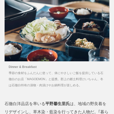
Dinner & Breakfast
季節の食材をふんだんに使って、体にやさしいご飯を提供している石
徹白のお店「MAGOEMON」と提携。郡上の郷土料理けいちゃん、冬
は石徹白特有の漬物・肉漬けやお鍋料理が楽しめる。
石徹白洋品店を率いる
平野馨生里氏
は、地域の野良着を
リデザインし、草木染・藍染を行ってきた人物だ。｢暮ら