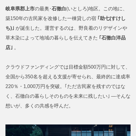
岐阜県郡上市
の最奥･
石徹白
(いとしろ)地区。この地に、
築150年の古民家を改修した一棟貸しの宿
｢助七(すけし
ち)｣
が誕生した。運営するのは、野良着のリデザインや
草木染によって地域の暮らしを伝えてきた
｢石徹白洋品
店｣
。
クラウドファンディングでは目標金額500万円に対して、
全国から350名を超える支援が寄せられ、最終的に達成率
220％・1,000万円を突破。｢ただ古民家を残すのではな
く、石徹白の暮らしそのものを未来に残したい｣ ―そんな
想いが、多くの共感を呼んだ。