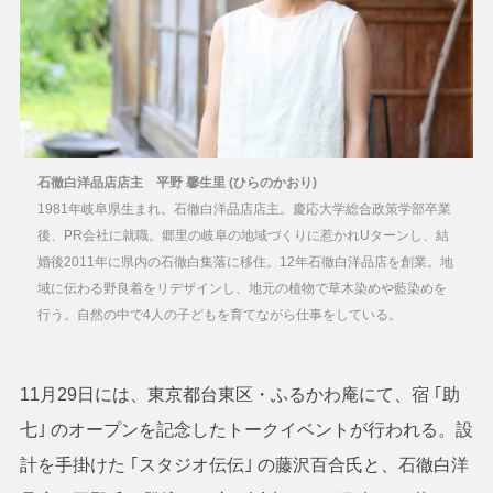
石徹白洋品店店主 平野 馨生里 (ひらのかおり)
1981年岐阜県生まれ。石徹白洋品店店主。慶応大学総合政策学部卒業
後、PR会社に就職。郷里の岐阜の地域づくりに惹かれUターンし、結
婚後2011年に県内の石徹白集落に移住。12年石徹白洋品店を創業。地
域に伝わる野良着をリデザインし、地元の植物で草木染めや藍染めを
行う。自然の中で4人の子どもを育てながら仕事をしている。
11月29日には、東京都台東区・ふるかわ庵にて、宿 ｢助
七｣ のオープンを記念したトークイベントが行われる。設
計を手掛けた ｢スタジオ伝伝｣ の藤沢百合氏と、石徹白洋