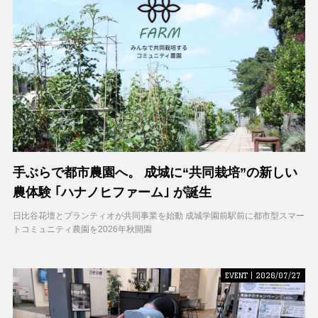
手ぶらで都市農園へ。 成城に“共同栽培”の新しい
農体験 ｢ハナノヒファーム｣ が誕生
日比谷花壇とプランティオが共同事業を始動 成城学園前駅前に都市型スマー
トコミュニティ農園を2026年秋開園
EVENT | 2026/07/27