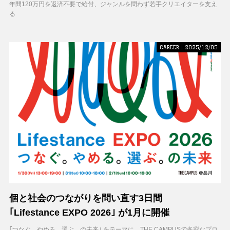
援の形
年間120万円を返済不要で給付、ジャンルを問わず若手クリエイターを支え
る
CAREER | 2025/12/05
個と社会のつながりを問い直す3日間
｢Lifestance EXPO 2026｣ が1月に開催
｢つなぐ。やめる。選ぶ。の未来｣ をテーマに、THE CAMPUSで多彩なプロ