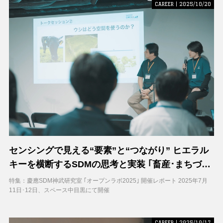
CAREER | 2025/10/20
センシングで見える“要素”と“つながり” ヒエラル
キーを横断するSDMの思考と実装 ｢畜産･まちづく
り｣
特集：慶應SDM神武研究室 ｢オープンラボ2025｣ 開催レポート 2025年7月
11日･12日、スペース中目黒にて開催
CAREER | 2025/10/17