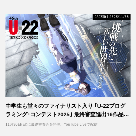
CAREER | 2025/11/06
中学生も堂々のファイナリスト入り ｢U-22プログ
ラミング･コンテスト2025｣ 最終審査進出16作品が
決定
11月30日(日)に最終審査会を開催、YouTube Liveで配信