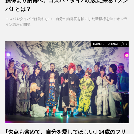
損得より納得へ。コスパ・タイパの次に来る ｢メン
パ｣ とは？
コスパやタイパでは測れない、自分の納得度を軸にした新指標を学ぶオンラ
イン講座が開講
CAREER | 2026/05/16
｢欠点も含めて、自分を愛してほしい｣ 14歳のフリ