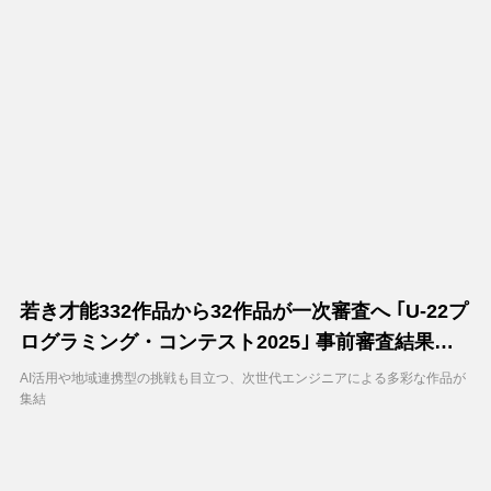
若き才能332作品から32作品が一次審査へ ｢U-22プ
ログラミング・コンテスト2025｣ 事前審査結果発
表
AI活用や地域連携型の挑戦も目立つ、次世代エンジニアによる多彩な作品が
集結
CAREER | 2025/10/02