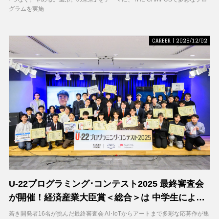
グラムを実施
CAREER | 2025/12/02
U-22プログラミング･コンテスト2025 最終審査会
が開催！経済産業大臣賞＜総合＞は 中学生による
｢F-gen｣ が受賞
若き開発者16名が挑んだ最終審査会 AI･IoTからアートまで多彩な応募作が集