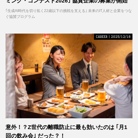
ミング・コンテスト2026｣ 協賛企業の募集が開始
｢生成AI時代を切り拓く22歳以下の挑戦を支える｣ 未来のIT人材と企業をつな
ぐ協賛プログラム
CAREER | 2025/12/18
意外！？Z世代の離職防止に最も効いたのは ｢月1
回の飲み会｣ だった？！