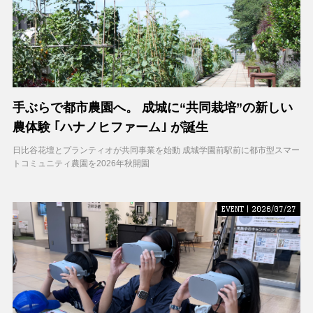
手ぶらで都市農園へ。 成城に“共同栽培”の新しい
農体験 ｢ハナノヒファーム｣ が誕生
日比谷花壇とプランティオが共同事業を始動 成城学園前駅前に都市型スマー
トコミュニティ農園を2026年秋開園
EVENT | 2026/07/27