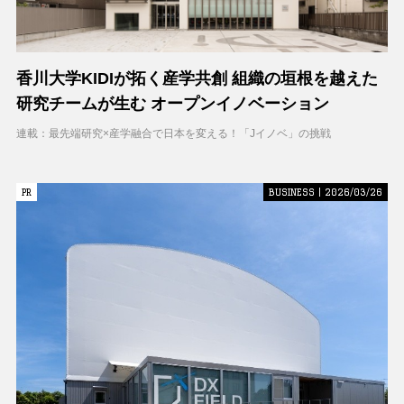
香川大学KIDIが拓く産学共創 組織の垣根を越えた
研究チームが生む オープンイノベーション
連載：最先端研究×産学融合で日本を変える！「Jイノベ」の挑戦
PR
PR
BUSINESS | 2026/03/26