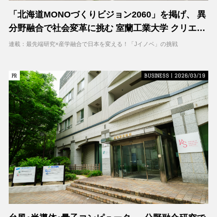
「北海道MONOづくりビジョン2060」を掲げ、 異
分野融合で社会変革に挑む 室蘭工業大学 クリエイ
ティブコラボレーションセンター（CCC）
連載：最先端研究×産学融合で日本を変える！「Jイノベ」の挑戦
PR
PR
BUSINESS | 2026/03/19