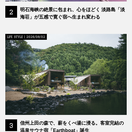
明石海峡の絶景に包まれ、心をほどく 淡路島「淡
2
海荘」が五感で寛ぐ宿へ生まれ変わる
LIFE STYLE | 2026/08/02
信州上田の森で、薪をくべ湯に浸る。客室完結の
3
温泉サウナ宿「Earthboat」誕生