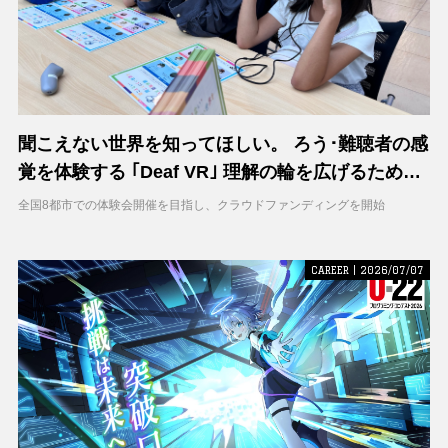
聞こえない世界を知ってほしい。 ろう･難聴者の感
覚を体験する ｢Deaf VR｣ 理解の輪を広げるため支
援募集を開始
全国8都市での体験会開催を目指し、クラウドファンディングを開始
CAREER | 2026/07/07