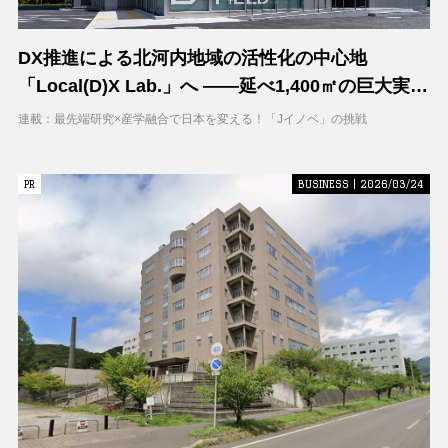
DX推進による北河内地域の活性化の中心地
「Local(D)X Lab.」へ ――延べ1,400㎡の巨大実証
空間で地域DXに挑む 大阪工業大学 DXフィールド
連載：最先端研究×産学融合で日本を変える！「Jイノベ」の挑戦
PR
PR
BUSINESS | 2026/03/24