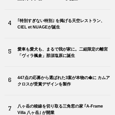
｢特別すぎない特別｣ を掲げる天空レストラン、
4
CIEL et NUAGEが誕生
愛車も愛犬も、まるで我が家に。二組限定の離宮
5
「ヴィラ楓倉」那須塩原に誕生
447点の応募から選ばれた3案が本物の傘に カムア
6
クロスが受賞デザインを製作
八ヶ岳の稜線を切り取る三角窓の家 ｢A-Frame
7
Villa 八ヶ岳｣ が開業