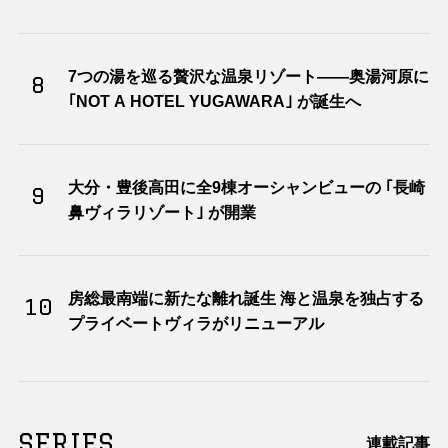
7つの湯を巡る贅沢な温泉リゾート――奥湯河原に
8
｢NOT A HOTEL YUGAWARA｣ が誕生へ
大分・豊後高田に全9棟オーシャンビューの ｢長崎
9
鼻ヴィラリゾート｣ が開業
房総最南端に新たな離れ誕生 海と温泉を独占する
10
プライベートヴィラがリニューアル
SERIES
連載記事