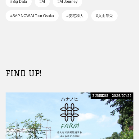
#Big Data
#AI
#AI Journey
#SAP NOW AI Tour Osaka
#安宅和人
#入山章栄
FIND UP!
BUSINESS | 2026/07/29