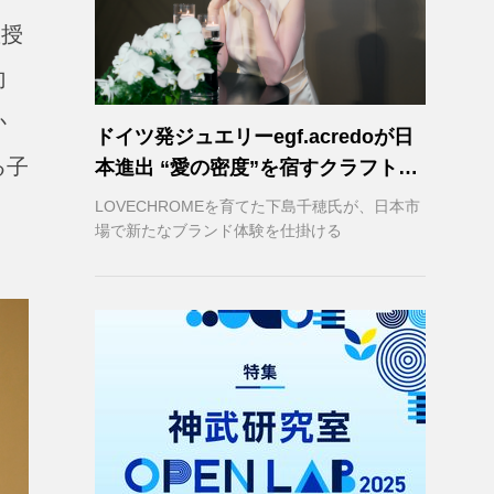
教授
向
か
ドイツ発ジュエリーegf.acredoが日
る子
本進出 “愛の密度”を宿すクラフトマ
ンシップ
LOVECHROMEを育てた下島千穂氏が、日本市
場で新たなブランド体験を仕掛ける