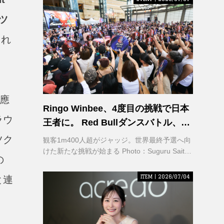
ツ
され
應
Ringo Winbee、4度目の挑戦で日本
ラウ
王者に。 Red Bullダンスバトル、六
本木で熱狂
ツク
観客1m400人超がジャッジ。世界最終予選へ向
けた新たな挑戦が始まる Photo：Suguru Saito /
の
Red Bull Content Pool
ITEM | 2026/07/04
と連