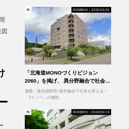
PR
PR
BUSINESS | 2026/03/24
開
意図
け
「北海道MONOづくりビジョン
2060」を掲げ、 異分野融合で社会変
革に挑む 室蘭工業大学 クリエイティ
連載：最先端研究×産学融合で日本を変える！
ブコラボレーションセンター
「Jイノベ」の挑戦
（CCC）
PR
PR
BUSINESS | 2026/03/19
ー