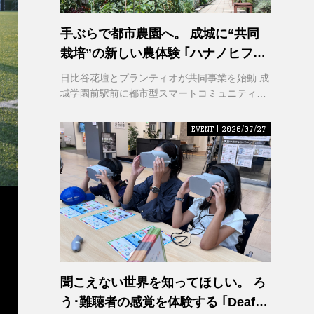
手ぶらで都市農園へ。 成城に“共同
栽培”の新しい農体験 ｢ハナノヒファ
ーム｣ が誕生
日比谷花壇とプランティオが共同事業を始動 成
城学園前駅前に都市型スマートコミュニティ農
園を2026年秋開園
EVENT | 2026/07/27
聞こえない世界を知ってほしい。 ろ
う･難聴者の感覚を体験する ｢Deaf