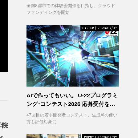
VR｣ 理解の輪を広げるため支援募集
全国8都市での体験会開催を目指し、クラウド
を開始
ファンディングを開始
CAREER | 2026/07/07
AIで作ってもいい。 U-22プログラミ
ング･コンテスト2026 応募受付を開
始
47回目の若手開発者コンテスト、生成AIの使い
方も評価対象に
学院
t
EVENT | 2026/07/07