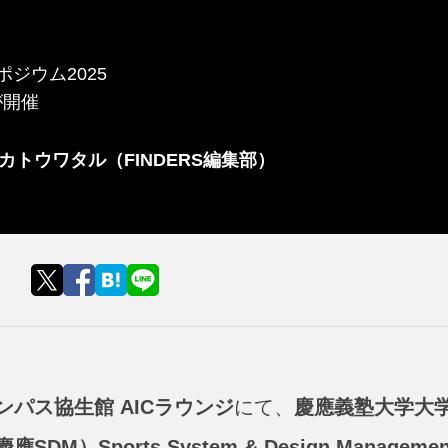
ジウム2025
が開催
トウワタル（FINDERS編集部）
パス協生館 AICラウンジ
にて、
慶應義塾大学大
ports System & Design Managemen