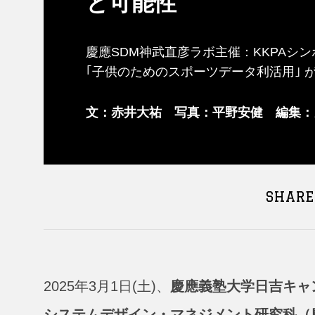
と可能性
慶應SDM神武直彦ラボ主催：KKPAシンポ
｢子供のためのスポーツデータ利活用｣ 
文：赤井大祐 写真：平野安健 編集：カ
SHARE
2025年3月1日(土)、
慶應義塾大学日吉キャン
システムデザイン・マネジメント研究科（慶應SDM）S