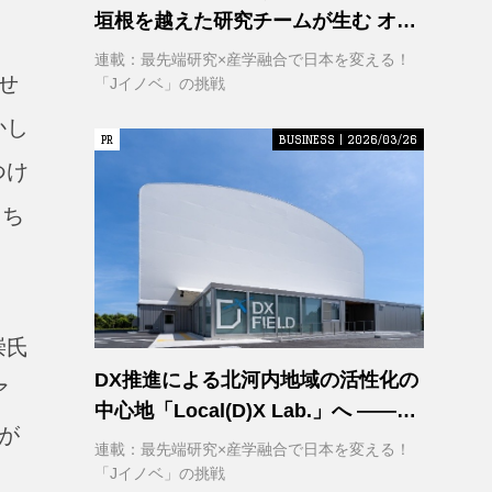
垣根を越えた研究チームが生む オー
プンイノベーション
連載：最先端研究×産学融合で日本を変える！
せ
「Jイノベ」の挑戦
かし
PR
PR
BUSINESS | 2026/03/26
つけ
たち
崇氏
DX推進による北河内地域の活性化の
ア
中心地「Local(D)X Lab.」へ ――延
が
べ1,400㎡の巨大実証空間で地域DX
連載：最先端研究×産学融合で日本を変える！
に挑む 大阪工業大学 DXフィールド
「Jイノベ」の挑戦