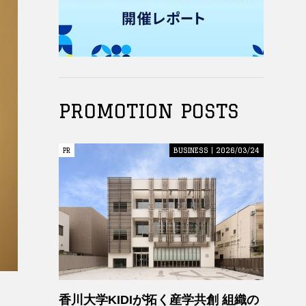
PROMOTION POSTS
PR
PR
BUSINESS | 2026/03/24
香川大学KIDIが拓く産学共創 組織の