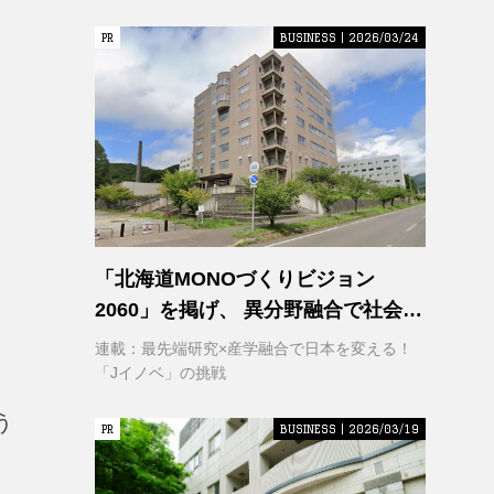
PR
PR
BUSINESS | 2026/03/24
「北海道MONOづくりビジョン
2060」を掲げ、 異分野融合で社会変
革に挑む 室蘭工業大学 クリエイティ
連載：最先端研究×産学融合で日本を変える！
ブコラボレーションセンター
「Jイノベ」の挑戦
（CCC）
う
PR
PR
BUSINESS | 2026/03/19