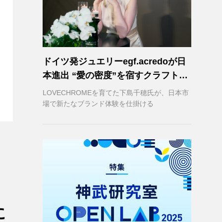
ドイツ発ジュエリーegf.acredoが日
本進出 “愛の密度”を宿すクラフトマ
ンシップ
LOVECHROMEを育てた下島千穂氏が、日本市
場で新たなブランド体験を仕掛ける
に