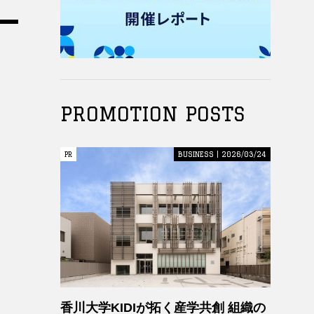
PROMOTION POSTS
PR
PR
BUSINESS | 2026/03/24
香川大学KIDIが拓く産学共創 組織の