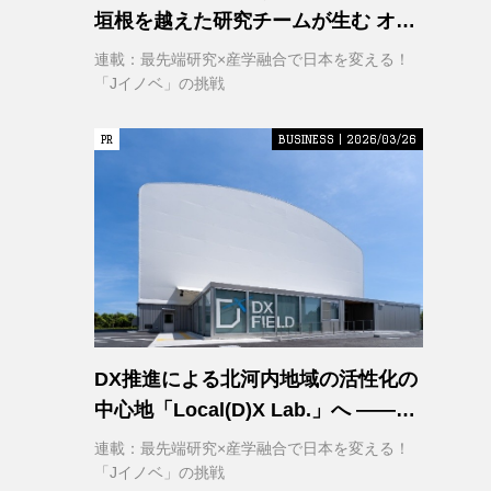
垣根を越えた研究チームが生む オー
プンイノベーション
連載：最先端研究×産学融合で日本を変える！
「Jイノベ」の挑戦
PR
PR
BUSINESS | 2026/03/26
DX推進による北河内地域の活性化の
中心地「Local(D)X Lab.」へ ――延
べ1,400㎡の巨大実証空間で地域DX
連載：最先端研究×産学融合で日本を変える！
に挑む 大阪工業大学 DXフィールド
「Jイノベ」の挑戦