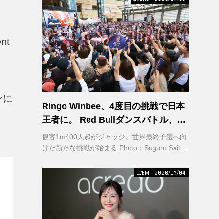
nt
ンに
Ringo Winbee、4度目の挑戦で日本
王者に。 Red Bullダンスバトル、六
本木で熱狂
観客1m400人超がジャッジ。世界最終予選へ向
けた新たな挑戦が始まる Photo：Suguru Saito /
Red Bull Content Pool
ITEM | 2026/07/04