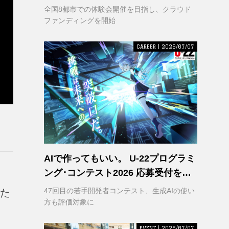
VR｣ 理解の輪を広げるため支援募集
全国8都市での体験会開催を目指し、クラウド
を開始
ファンディングを開始
CAREER | 2026/07/07
AIで作ってもいい。 U-22プログラミ
ング･コンテスト2026 応募受付を開
始
47回目の若手開発者コンテスト、生成AIの使い
者た
方も評価対象に
EVENT | 2026/07/07