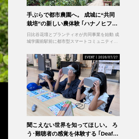
手ぶらで都市農園へ。 成城に“共同
栽培”の新しい農体験 ｢ハナノヒファ
ーム｣ が誕生
日比谷花壇とプランティオが共同事業を始動 成
城学園前駅前に都市型スマートコミュニティ農
園を2026年秋開園
EVENT | 2026/07/27
聞こえない世界を知ってほしい。 ろ
う･難聴者の感覚を体験する ｢Deaf