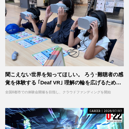
聞こえない世界を知ってほしい。 ろう･難聴者の感
覚を体験する ｢Deaf VR｣ 理解の輪を広げるため支
援募集を開始
全国8都市での体験会開催を目指し、クラウドファンディングを開始
CAREER | 2026/07/07