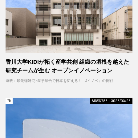
香川大学KIDIが拓く産学共創 組織の垣根を越えた
研究チームが生む オープンイノベーション
連載：最先端研究×産学融合で日本を変える！「Jイノベ」の挑戦
PR
PR
BUSINESS | 2026/03/26