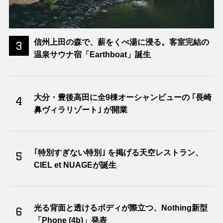
信州上田の森で、薪をくべ湯に浸る。客室完結の
3
温泉サウナ宿「Earthboat」誕生
大分・豊後高田に全9棟オーシャンビューの ｢長崎
4
鼻ヴィラリゾート｣ が開業
｢特別すぎない特別｣ を掲げる天空レストラン、
5
CIEL et NUAGEが誕生
光る背面と透けるボディが際立つ、Nothing新型
6
「Phone (4b)」発表