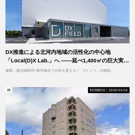
DX推進による北河内地域の活性化の中心地
「Local(D)X Lab.」へ ――延べ1,400㎡の巨大実証
空間で地域DXに挑む 大阪工業大学 DXフィールド
連載：最先端研究×産学融合で日本を変える！「Jイノベ」の挑戦
PR
PR
BUSINESS | 2026/03/24