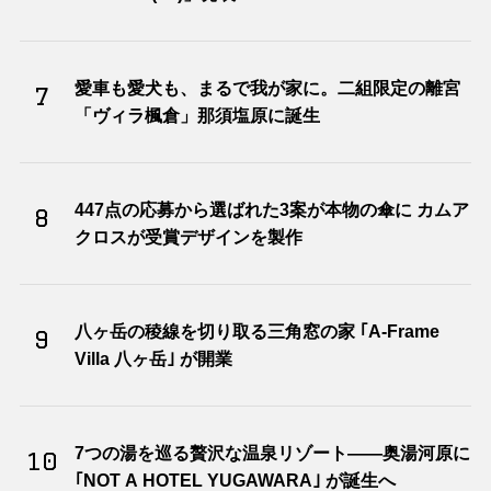
愛車も愛犬も、まるで我が家に。二組限定の離宮
7
「ヴィラ楓倉」那須塩原に誕生
447点の応募から選ばれた3案が本物の傘に カムア
8
クロスが受賞デザインを製作
八ヶ岳の稜線を切り取る三角窓の家 ｢A-Frame
9
Villa 八ヶ岳｣ が開業
7つの湯を巡る贅沢な温泉リゾート――奥湯河原に
10
｢NOT A HOTEL YUGAWARA｣ が誕生へ