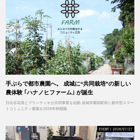
手ぶらで都市農園へ。 成城に“共同栽培”の新しい
農体験 ｢ハナノヒファーム｣ が誕生
日比谷花壇とプランティオが共同事業を始動 成城学園前駅前に都市型スマー
トコミュニティ農園を2026年秋開園
EVENT | 2026/07/27