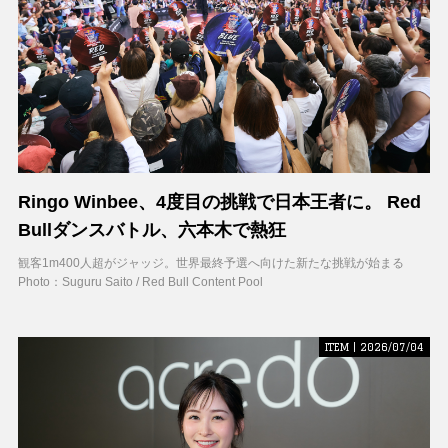
Ringo Winbee、4度目の挑戦で日本王者に。 Red
Bullダンスバトル、六本木で熱狂
観客1m400人超がジャッジ。世界最終予選へ向けた新たな挑戦が始まる
Photo：Suguru Saito / Red Bull Content Pool
ITEM | 2026/07/04