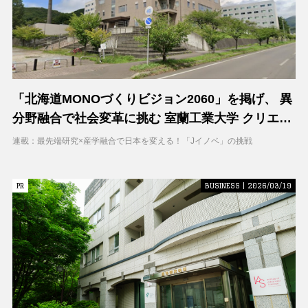
「北海道MONOづくりビジョン2060」を掲げ、 異
分野融合で社会変革に挑む 室蘭工業大学 クリエイ
ティブコラボレーションセンター（CCC）
連載：最先端研究×産学融合で日本を変える！「Jイノベ」の挑戦
PR
PR
BUSINESS | 2026/03/19