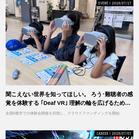
EVENT | 2026/07/27
聞こえない世界を知ってほしい。 ろう･難聴者の感
覚を体験する ｢Deaf VR｣ 理解の輪を広げるため支
援募集を開始
全国8都市での体験会開催を目指し、クラウドファンディングを開始
CAREER | 2026/07/07