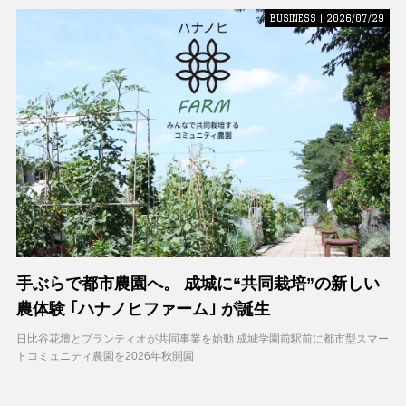
BUSINESS | 2026/07/29
手ぶらで都市農園へ。 成城に“共同栽培”の新しい
農体験 ｢ハナノヒファーム｣ が誕生
日比谷花壇とプランティオが共同事業を始動 成城学園前駅前に都市型スマー
トコミュニティ農園を2026年秋開園