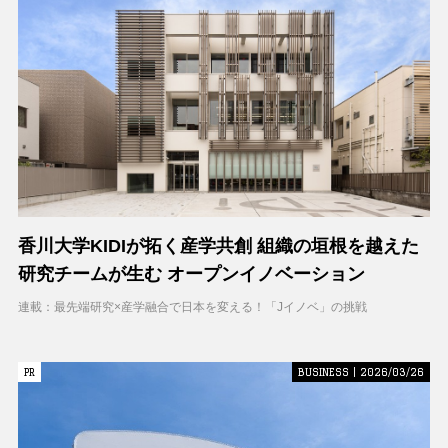
香川大学KIDIが拓く産学共創 組織の垣根を越えた
研究チームが生む オープンイノベーション
連載：最先端研究×産学融合で日本を変える！「Jイノベ」の挑戦
PR
PR
BUSINESS | 2026/03/26