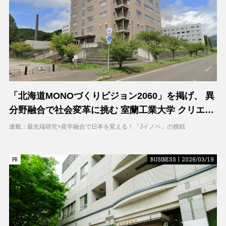
「北海道MONOづくりビジョン2060」を掲げ、 異
分野融合で社会変革に挑む 室蘭工業大学 クリエイ
ティブコラボレーションセンター（CCC）
連載：最先端研究×産学融合で日本を変える！「Jイノベ」の挑戦
PR
PR
BUSINESS | 2026/03/19