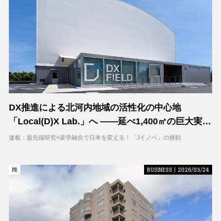
DX推進による北河内地域の活性化の中心地
「Local(D)X Lab.」へ ――延べ1,400㎡の巨大実証
空間で地域DXに挑む 大阪工業大学 DXフィールド
連載：最先端研究×産学融合で日本を変える！「Jイノベ」の挑戦
PR
PR
BUSINESS | 2026/03/24