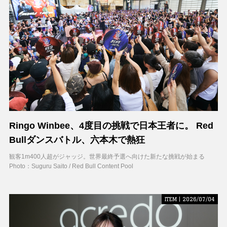
Ringo Winbee、4度目の挑戦で日本王者に。 Red
Bullダンスバトル、六本木で熱狂
観客1m400人超がジャッジ。世界最終予選へ向けた新たな挑戦が始まる
Photo：Suguru Saito / Red Bull Content Pool
ITEM | 2026/07/04