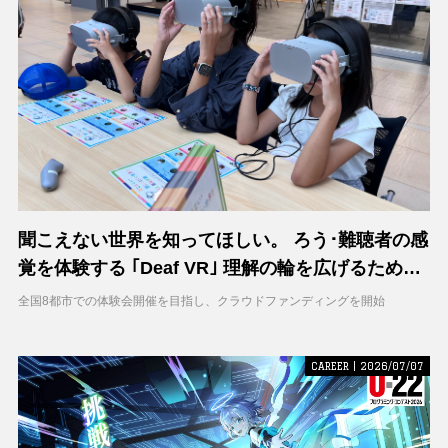
聞こえない世界を知ってほしい。 ろう･難聴者の感
覚を体験する ｢Deaf VR｣ 理解の輪を広げるため支
援募集を開始
全国8都市での体験会開催を目指し、クラウドファンディングを開始
CAREER | 2026/07/07