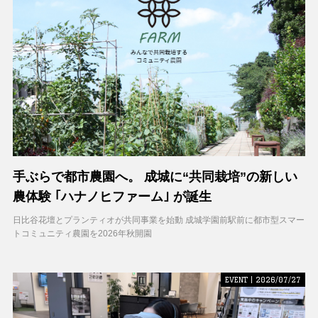
手ぶらで都市農園へ。 成城に“共同栽培”の新しい
農体験 ｢ハナノヒファーム｣ が誕生
日比谷花壇とプランティオが共同事業を始動 成城学園前駅前に都市型スマー
トコミュニティ農園を2026年秋開園
EVENT | 2026/07/27