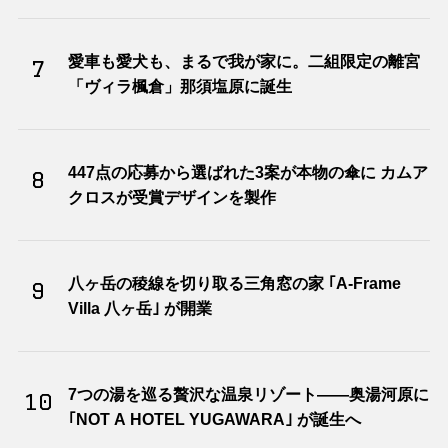
愛車も愛犬も、まるで我が家に。二組限定の離宮
7
「ヴィラ楓倉」那須塩原に誕生
447点の応募から選ばれた3案が本物の傘に カムア
8
クロスが受賞デザインを製作
八ヶ岳の稜線を切り取る三角窓の家 ｢A-Frame
9
Villa 八ヶ岳｣ が開業
7つの湯を巡る贅沢な温泉リゾート――奥湯河原に
10
｢NOT A HOTEL YUGAWARA｣ が誕生へ