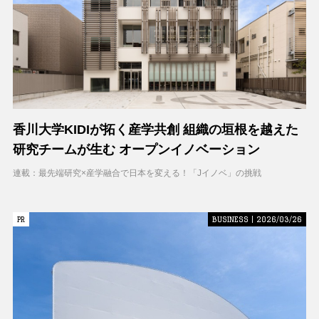
香川大学KIDIが拓く産学共創 組織の垣根を越えた
研究チームが生む オープンイノベーション
連載：最先端研究×産学融合で日本を変える！「Jイノベ」の挑戦
PR
PR
BUSINESS | 2026/03/26