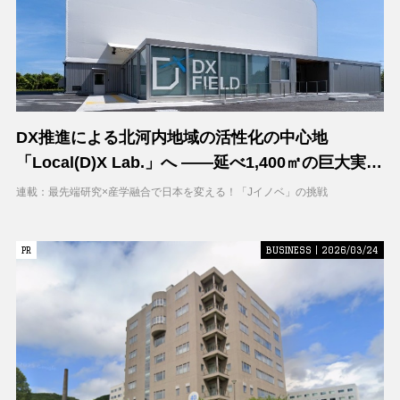
DX推進による北河内地域の活性化の中心地
「Local(D)X Lab.」へ ――延べ1,400㎡の巨大実証
空間で地域DXに挑む 大阪工業大学 DXフィールド
連載：最先端研究×産学融合で日本を変える！「Jイノベ」の挑戦
PR
PR
BUSINESS | 2026/03/24