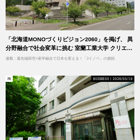
「北海道MONOづくりビジョン2060」を掲げ、 異
分野融合で社会変革に挑む 室蘭工業大学 クリエイ
ティブコラボレーションセンター（CCC）
連載：最先端研究×産学融合で日本を変える！「Jイノベ」の挑戦
PR
PR
BUSINESS | 2026/03/19