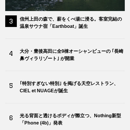
信州上田の森で、薪をくべ湯に浸る。客室完結の
3
温泉サウナ宿「Earthboat」誕生
大分・豊後高田に全9棟オーシャンビューの ｢長崎
4
鼻ヴィラリゾート｣ が開業
｢特別すぎない特別｣ を掲げる天空レストラン、
5
CIEL et NUAGEが誕生
光る背面と透けるボディが際立つ、Nothing新型
6
「Phone (4b)」発表