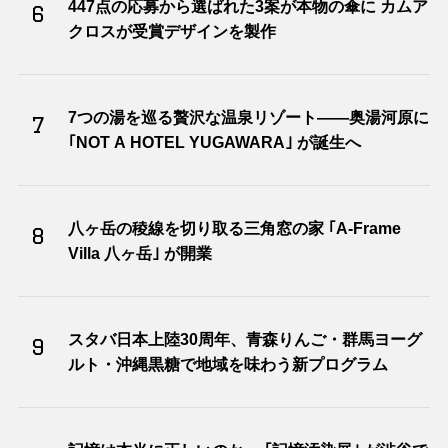
447点の応募から選ばれた3案が本物の傘に カムア
6
クロスが受賞デザインを製作
7つの湯を巡る贅沢な温泉リゾート――奥湯河原に
7
｢NOT A HOTEL YUGAWARA｣ が誕生へ
八ヶ岳の稜線を切り取る三角窓の家 ｢A-Frame
8
Villa 八ヶ岳｣ が開業
スタバ日本上陸30周年、青森りんご・群馬ヨーグ
9
ルト・沖縄黒糖で地域を味わう新プログラム