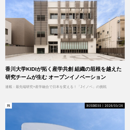
香川大学KIDIが拓く産学共創 組織の垣根を越えた
研究チームが生む オープンイノベーション
連載：最先端研究×産学融合で日本を変える！「Jイノベ」の挑戦
PR
PR
BUSINESS | 2026/03/26