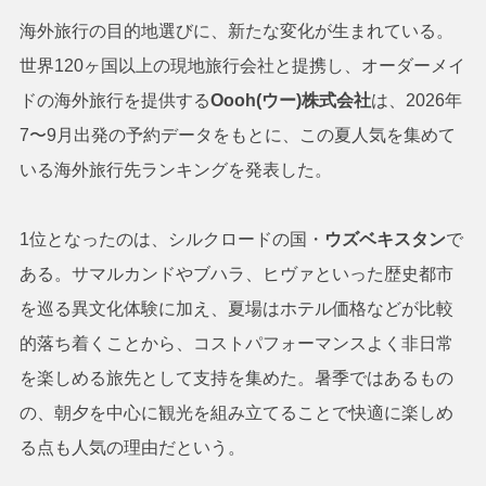
海外旅行の目的地選びに、新たな変化が生まれている。
世界120ヶ国以上の現地旅行会社と提携し、オーダーメイ
ドの海外旅行を提供する
Oooh(ウー)株式会社
は、2026年
7〜9月出発の予約データをもとに、この夏人気を集めて
いる海外旅行先ランキングを発表した。
1位となったのは、シルクロードの国・
ウズベキスタン
で
ある。サマルカンドやブハラ、ヒヴァといった歴史都市
を巡る異文化体験に加え、夏場はホテル価格などが比較
的落ち着くことから、コストパフォーマンスよく非日常
を楽しめる旅先として支持を集めた。暑季ではあるもの
の、朝夕を中心に観光を組み立てることで快適に楽しめ
る点も人気の理由だという。