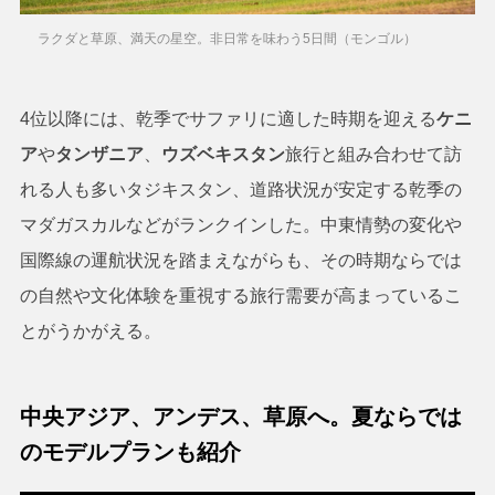
ラクダと草原、満天の星空。非日常を味わう5日間（モンゴル）
4位以降には、乾季でサファリに適した時期を迎える
ケニ
ア
や
タンザニア
、
ウズベキスタン
旅行と組み合わせて訪
れる人も多いタジキスタン、道路状況が安定する乾季の
マダガスカルなどがランクインした。中東情勢の変化や
国際線の運航状況を踏まえながらも、その時期ならでは
の自然や文化体験を重視する旅行需要が高まっているこ
とがうかがえる。
中央アジア、アンデス、草原へ。夏ならでは
のモデルプランも紹介