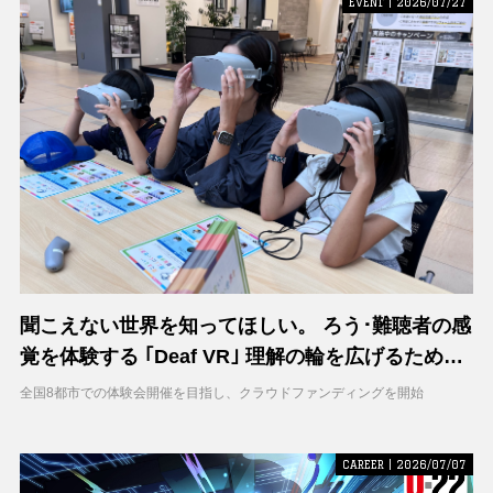
EVENT | 2026/07/27
聞こえない世界を知ってほしい。 ろう･難聴者の感
覚を体験する ｢Deaf VR｣ 理解の輪を広げるため支
援募集を開始
全国8都市での体験会開催を目指し、クラウドファンディングを開始
CAREER | 2026/07/07