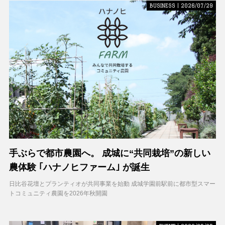
BUSINESS | 2026/07/29
手ぶらで都市農園へ。 成城に“共同栽培”の新しい
農体験 ｢ハナノヒファーム｣ が誕生
日比谷花壇とプランティオが共同事業を始動 成城学園前駅前に都市型スマー
トコミュニティ農園を2026年秋開園