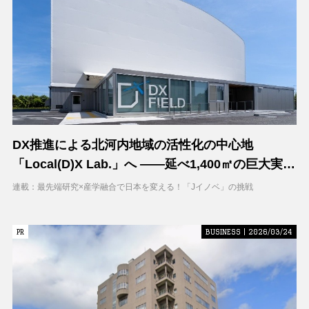
DX推進による北河内地域の活性化の中心地
「Local(D)X Lab.」へ ――延べ1,400㎡の巨大実証
空間で地域DXに挑む 大阪工業大学 DXフィールド
連載：最先端研究×産学融合で日本を変える！「Jイノベ」の挑戦
PR
PR
BUSINESS | 2026/03/24