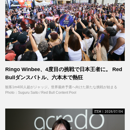
Ringo Winbee、4度目の挑戦で日本王者に。 Red
Bullダンスバトル、六本木で熱狂
観客1m400人超がジャッジ。世界最終予選へ向けた新たな挑戦が始まる
Photo：Suguru Saito / Red Bull Content Pool
ITEM | 2026/07/04