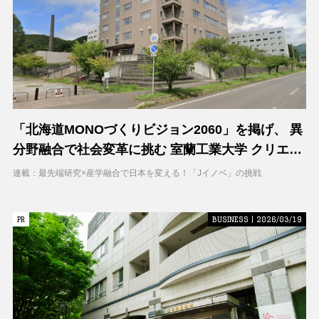
「北海道MONOづくりビジョン2060」を掲げ、 異
分野融合で社会変革に挑む 室蘭工業大学 クリエイ
ティブコラボレーションセンター（CCC）
連載：最先端研究×産学融合で日本を変える！「Jイノベ」の挑戦
PR
PR
BUSINESS | 2026/03/19