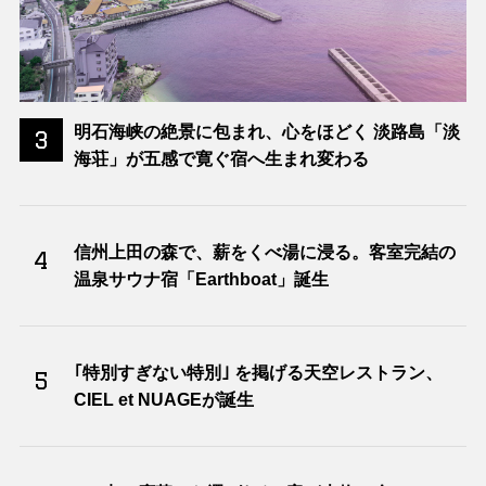
明石海峡の絶景に包まれ、心をほどく 淡路島「淡
3
海荘」が五感で寛ぐ宿へ生まれ変わる
信州上田の森で、薪をくべ湯に浸る。客室完結の
4
温泉サウナ宿「Earthboat」誕生
｢特別すぎない特別｣ を掲げる天空レストラン、
5
CIEL et NUAGEが誕生