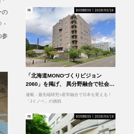
PR
PR
BUSINESS | 2026/03/24
ーの
学・
の参
「北海道MONOづくりビジョン
2060」を掲げ、 異分野融合で社会変
革に挑む 室蘭工業大学 クリエイティ
連載：最先端研究×産学融合で日本を変える！
ブコラボレーションセンター
「Jイノベ」の挑戦
（CCC）
PR
PR
BUSINESS | 2026/03/19