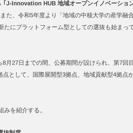
る
｢J-Innovation HUB 地域オープンイノベーショ
。また、令和5年度より「地域の中核大学の産学融
新たにプラットフォーム型としての選抜も始まっ
ら8月27日までの間、公募期間が設けられ、第7回
拠点として、国際展開型3拠点、地域貢献型4拠点
組みを紹介する。
選抜制度