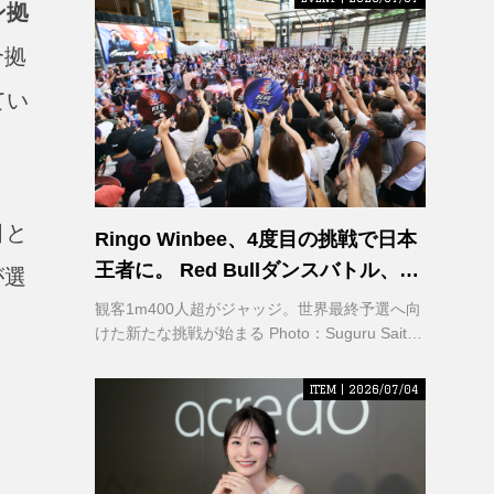
ン拠
合拠
てい
目と
Ringo Winbee、4度目の挑戦で日本
王者に。 Red Bullダンスバトル、六
が選
本木で熱狂
観客1m400人超がジャッジ。世界最終予選へ向
けた新たな挑戦が始まる Photo：Suguru Saito /
Red Bull Content Pool
ITEM | 2026/07/04