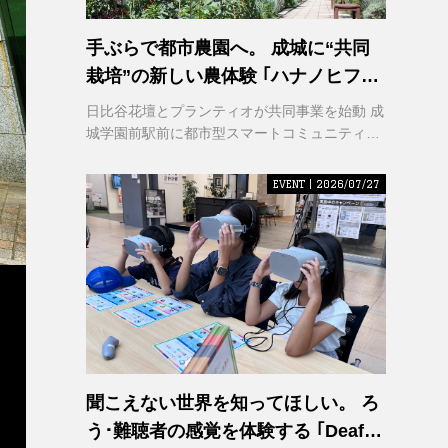
手ぶらで都市農園へ。 成城に“共同
栽培”の新しい農体験 ｢ハナノヒファ
ーム｣ が誕生
日比谷花壇とプランティオが共同事業を始動 成
城学園前駅前に都市型スマートコミュニティ農
園を2026年秋開園
EVENT | 2026/07/27
聞こえない世界を知ってほしい。 ろ
う･難聴者の感覚を体験する ｢Deaf