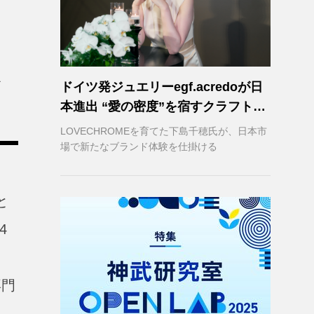
ドイツ発ジュエリーegf.acredoが日
本進出 “愛の密度”を宿すクラフトマ
ンシップ
LOVECHROMEを育てた下島千穂氏が、日本市
場で新たなブランド体験を仕掛ける
と
4
専門