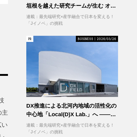
垣根を越えた研究チームが生む オー
プンイノベーション
連載：最先端研究×産学融合で日本を変える！
「Jイノベ」の挑戦
PR
PR
BUSINESS | 2026/03/26
」
技
DX推進による北河内地域の活性化の
の主
中心地「Local(D)X Lab.」へ ――延
べ1,400㎡の巨大実証空間で地域DX
広い
連載：最先端研究×産学融合で日本を変える！
に挑む 大阪工業大学 DXフィールド
「Jイノベ」の挑戦
関・