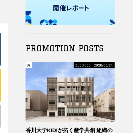
PROMOTION POSTS
PR
PR
BUSINESS | 2026/03/24
香川大学KIDIが拓く産学共創 組織の