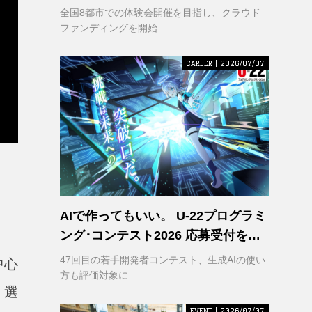
VR｣ 理解の輪を広げるため支援募集
全国8都市での体験会開催を目指し、クラウド
を開始
ファンディングを開始
CAREER | 2026/07/07
AIで作ってもいい。 U-22プログラミ
ング･コンテスト2026 応募受付を開
始
47回目の若手開発者コンテスト、生成AIの使い
中心
方も評価対象に
・選
EVENT | 2026/07/07