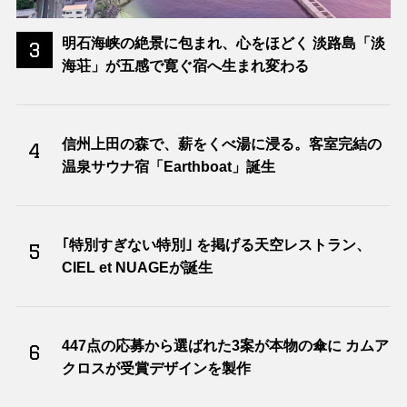
明石海峡の絶景に包まれ、心をほどく 淡路島「淡
3
海荘」が五感で寛ぐ宿へ生まれ変わる
信州上田の森で、薪をくべ湯に浸る。客室完結の
4
温泉サウナ宿「Earthboat」誕生
｢特別すぎない特別｣ を掲げる天空レストラン、
5
CIEL et NUAGEが誕生
447点の応募から選ばれた3案が本物の傘に カムア
6
クロスが受賞デザインを製作