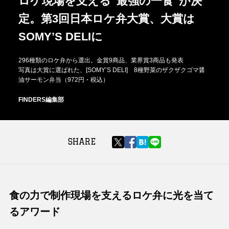
ロケ現場を支える“最強の一食”が決
定。第3回日本ロケ弁大賞、大賞は
SOMY’S DELIに
296種類のロケ弁から選出。金賞9商品、業界賞3商品も発表
写真は大賞に選ばれた、[SOMY’S DELI] 8種野菜のザクザクゴマ醤
油サーモン弁当（972円・税込）
FINDERS編集部
SHARE
食の力で制作現場を支えるロケ弁に光を当て
るアワード