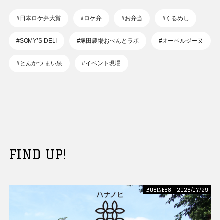
#日本ロケ弁大賞
#ロケ弁
#お弁当
#くるめし
#SOMY’S DELI
#塚田農場おべんとラボ
#オーベルジーヌ
#とんかつ まい泉
#イベント現場
FIND UP!
BUSINESS | 2026/07/29