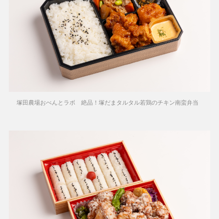
塚田農場おべんとラボ 絶品！塚だまタルタル若鶏のチキン南蛮弁当