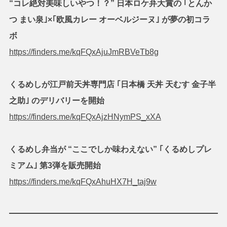
“コレ絶対美味しいやつ！？” 日本ロケ弁大賞の ｢とんか
つ まい泉｣×｢欧風カレー オーベルジーヌ｣ が夢の初コラ
ボ
https://finders.me/kqFQxAjuJmRBVeTb8g
くるめしが江戸前天丼専門店 ｢日本橋 天丼 天むす 金子半
之助｣ のデリバリーを開始
https://finders.me/kqFQxAjzHNymPS_xXA
くるめし弁当が “ここでしか味わえない” ｢くるめしプレ
ミアム｣ 第3弾を販売開始
https://finders.me/kqFQxAhuHX7H_taj9w