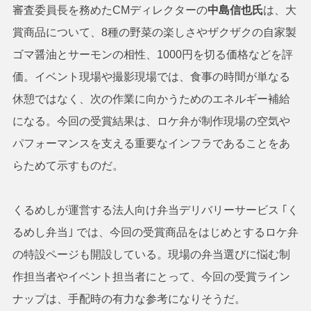
審査委員長を務めたCMディレクターの
中島信也氏
は、大
賞商品について、8種の野菜の楽しさやザクザクの自家製
ゴマ醤油とサーモンの相性、1000円を切る価格などを評
価。イベント現場や撮影現場では、食事の時間が単なる
休憩ではなく、次の作業に向かうためのエネルギー補給
になる。今回の受賞結果は、ロケ弁が制作現場の空気や
パフォーマンスを支える重要なインフラであることをあ
らためて示すものだ。
くるめしが運営する法人向け弁当デリバリーサービス ｢く
るめし弁当｣ では、今回の受賞商品をはじめとするロケ弁
の特設ページも開設している。現場の弁当選びに悩む制
作担当者やイベント担当者にとって、今回の受賞ライン
ナップは、手配時の有力な参考になりそうだ。