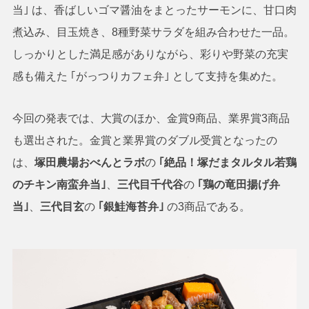
当｣ は、香ばしいゴマ醤油をまとったサーモンに、甘口肉
煮込み、目玉焼き、8種野菜サラダを組み合わせた一品。
しっかりとした満足感がありながら、彩りや野菜の充実
感も備えた ｢がっつりカフェ弁｣ として支持を集めた。
今回の発表では、大賞のほか、金賞9商品、業界賞3商品
も選出された。金賞と業界賞のダブル受賞となったの
は、
塚田農場おべんとラボ
の
｢絶品！塚だまタルタル若鶏
のチキン南蛮弁当｣
、
三代目千代谷
の
｢鶏の竜田揚げ弁
当｣
、
三代目玄
の
｢銀鮭海苔弁｣
の3商品である。