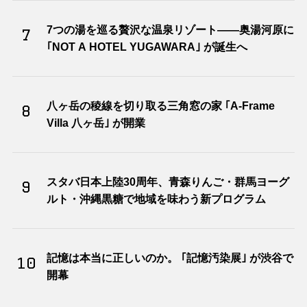
7つの湯を巡る贅沢な温泉リゾート――奥湯河原に
7
｢NOT A HOTEL YUGAWARA｣ が誕生へ
八ヶ岳の稜線を切り取る三角窓の家 ｢A-Frame
8
Villa 八ヶ岳｣ が開業
スタバ日本上陸30周年、青森りんご・群馬ヨーグ
9
ルト・沖縄黒糖で地域を味わう新プログラム
記憶は本当に正しいのか。 ｢記憶汚染展｣ が渋谷で
10
開幕