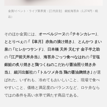
金賞/イベント・ライブ業界賞：[三代目玄] 銀鮭海苔弁（1,274円・税
込）
そのほか金賞には、
オーベルジーヌ
の
｢チキンカレー｣
、
ととりべぇ
の
｢〖皐月〗赤魚の漬け焼き｣
、
とんかつ まい
泉
の
｢ヒレかつサンド｣
、
日本橋 天丼 天むす 金子半之助
の
｢江戸前天丼弁当｣
、
海苔弁ごっつ食べなはれ
の
｢甘塩
銀鮭の炙り焼きと鶏つくねのこだわり醤油照り焼き弁
当｣
、
細川出飯社
の
｢トルツメ弁当 鶏の醤油麹焼き｣
が選
ばれた。いずれも、冷めてもおいしいこと、現場で食べ
やすいこと、価格と満足度のバランスなど、ロケ弁なら
ではの条件を高い水準で満たす商品である。