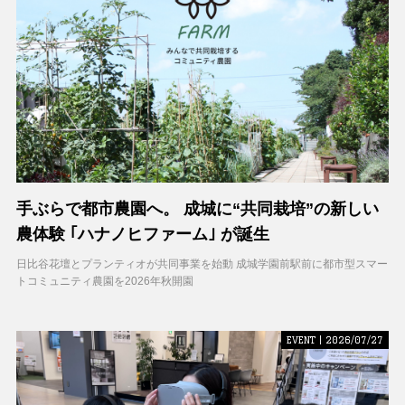
手ぶらで都市農園へ。 成城に“共同栽培”の新しい
農体験 ｢ハナノヒファーム｣ が誕生
日比谷花壇とプランティオが共同事業を始動 成城学園前駅前に都市型スマー
トコミュニティ農園を2026年秋開園
EVENT | 2026/07/27