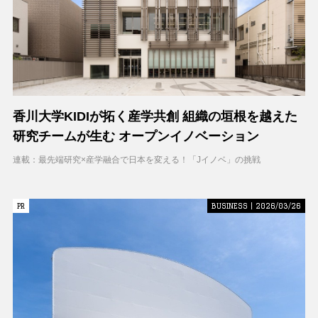
香川大学KIDIが拓く産学共創 組織の垣根を越えた
研究チームが生む オープンイノベーション
連載：最先端研究×産学融合で日本を変える！「Jイノベ」の挑戦
PR
PR
BUSINESS | 2026/03/26