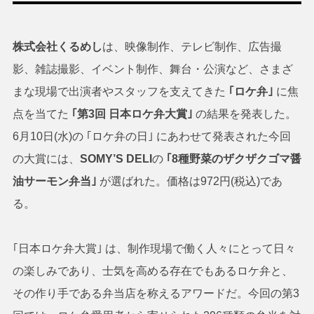
株式会社くるめし
は、映像制作、テレビ制作、広告撮
影、雑誌撮影、イベント制作、舞台・公演など、さまざ
まな現場で出演者やスタッフを支えてきた
｢ロケ弁｣
に焦
点を当てた
｢第3回 日本ロケ弁大賞｣
の結果を発表した。
6月10日(水)の ｢ロケ弁の日｣ にあわせて発表された今回
の大賞には、
SOMY’S DELI
の
｢8種野菜のザクザクゴマ醤
油サーモン弁当｣
が選ばれた。価格は972円(税込)であ
る。
｢日本ロケ弁大賞｣ は、制作現場で働く人々にとって日々
の楽しみであり、士気を高める存在でもあるロケ弁と、
その作り手である弁当店を称えるアワードだ。今回の第3