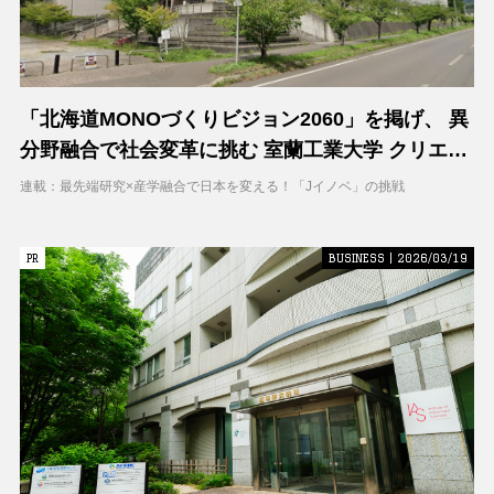
「北海道MONOづくりビジョン2060」を掲げ、 異
分野融合で社会変革に挑む 室蘭工業大学 クリエイ
ティブコラボレーションセンター（CCC）
連載：最先端研究×産学融合で日本を変える！「Jイノベ」の挑戦
PR
PR
BUSINESS | 2026/03/19