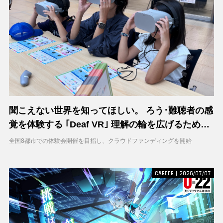
聞こえない世界を知ってほしい。 ろう･難聴者の感
覚を体験する ｢Deaf VR｣ 理解の輪を広げるため支
援募集を開始
全国8都市での体験会開催を目指し、クラウドファンディングを開始
CAREER | 2026/07/07