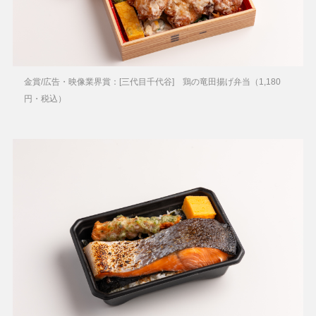
金賞/広告・映像業界賞：[三代目千代谷] 鶏の竜田揚げ弁当（1,180
円・税込）