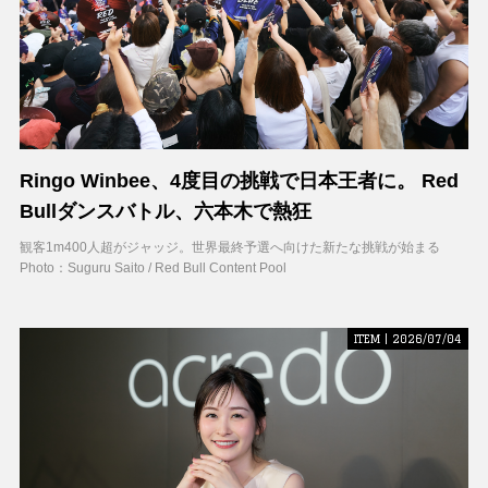
Ringo Winbee、4度目の挑戦で日本王者に。 Red
Bullダンスバトル、六本木で熱狂
観客1m400人超がジャッジ。世界最終予選へ向けた新たな挑戦が始まる
Photo：Suguru Saito / Red Bull Content Pool
ITEM | 2026/07/04