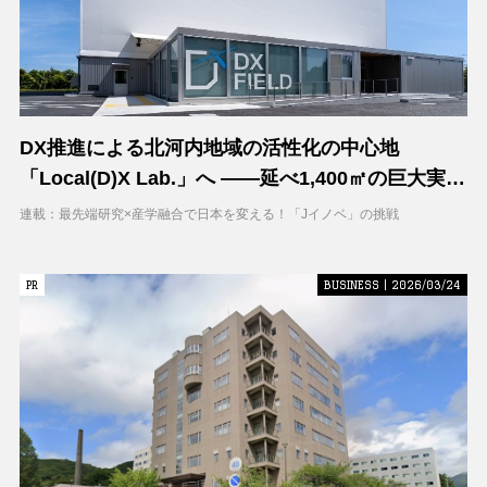
DX推進による北河内地域の活性化の中心地
「Local(D)X Lab.」へ ――延べ1,400㎡の巨大実証
空間で地域DXに挑む 大阪工業大学 DXフィールド
連載：最先端研究×産学融合で日本を変える！「Jイノベ」の挑戦
PR
PR
BUSINESS | 2026/03/24