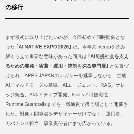
の移行
まず最初に取り上げたいのが、今回初めて同時開催とな
った
｢AI NATIVE EXPO 2026｣
だ。今年のInteropを読み
解くうえで重要な意味があった同展は
｢AI前提社会を支え
るための開発・実装・運用・統制を探る専門展｣
と位置づ
けられ、APPS JAPANのレガシーを継承しながら、生成
AI／マルチモーダル基盤、AIエージェント、RAG／ナレ
ッジ統合、AIネイティブ開発、Evals／可観測性、
Runtime Guardrailsまでを一気通貫で扱う場として開催さ
れた。対象も開発者やデザイナーだけでなく、運用者、
ガバナンス担当、事業責任者にまで広がっている。