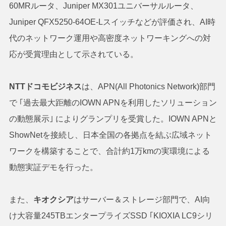
60MRルータ、Juniper MX301ユニバーサルルータ、
Juniper QFX5250-64OE-Lスイッチなどが評価され、AI時
代のネットワーク運用や高密度ネットワーキングへの対
応が受賞理由として示されている。
NTTドコモビジネス
は、APN(All Photonics Network)部門
で ｢過去最大距離のIOWN APNを利用したソリューション
の動態展示｣ によりグランプリを受賞した。IOWN APNと
ShowNetを接続し、日本全国の各拠点を結ぶ広域ネット
ワークを構築することで、合計約1万kmの実環境による
動態実証デモを行った。
また、
キオクシア
はサーバー＆ストレージ部門で、AI向
け大容量245TBエンタープライズSSD ｢KIOXIA LC9シリ