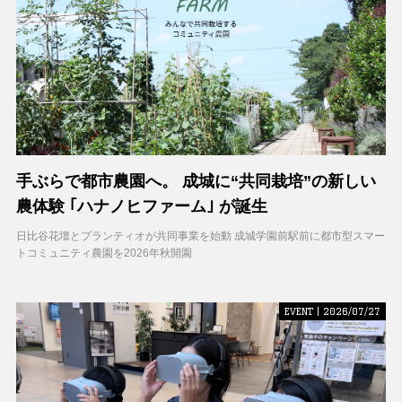
手ぶらで都市農園へ。 成城に“共同栽培”の新しい
農体験 ｢ハナノヒファーム｣ が誕生
日比谷花壇とプランティオが共同事業を始動 成城学園前駅前に都市型スマー
トコミュニティ農園を2026年秋開園
EVENT | 2026/07/27