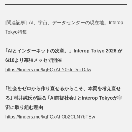
[関連記事] AI、宇宙、データセンターの現在地。Interop
Tokyo特集
｢AIとインターネットの次章。」Interop Tokyo 2026 が
6/10より幕張メッセで開催
https://finders.me/kqFQxAhY0ktcDdcDJw
｢社会をゼロから作り直せるからこそ、本質を考え直せ
る｣ 村井純氏が語る ｢AI前提社会｣ とInterop Tokyoが宇
宙に取り組む理由
https://finders.me/kqFQxAhOb2CLN7bTEw