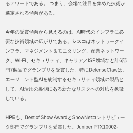
るアワードである。 つまり、会場で注目を集めた技術が
選定される傾向がある。
今年の受賞傾向から見えるのは、AI時代のインフラに必
要な技術領域の広がりである。
シスコ
はネットワークイ
ンフラ、マネジメント＆モニタリング、産業ネットワー
ク、Wi-Fi、セキュリティ、キャリア／ISP領域など計6部
門7製品でグランプリを受賞した。特にDefenseClawは、
エージェント型AIを統制するセキュリティ領域の製品と
して、AI活用の裏側にある新たなリスクへの対応を象徴
している。
HPE
も、Best of Show AwardとShowNetコントリビュー
タ部門でグランプリを受賞した。Juniper PTX10002-