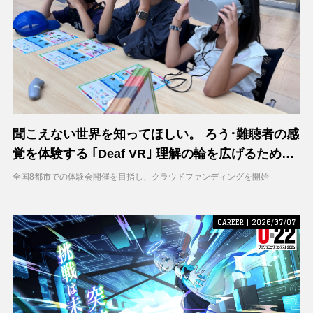
聞こえない世界を知ってほしい。 ろう･難聴者の感
覚を体験する ｢Deaf VR｣ 理解の輪を広げるため支
援募集を開始
全国8都市での体験会開催を目指し、クラウドファンディングを開始
CAREER | 2026/07/07