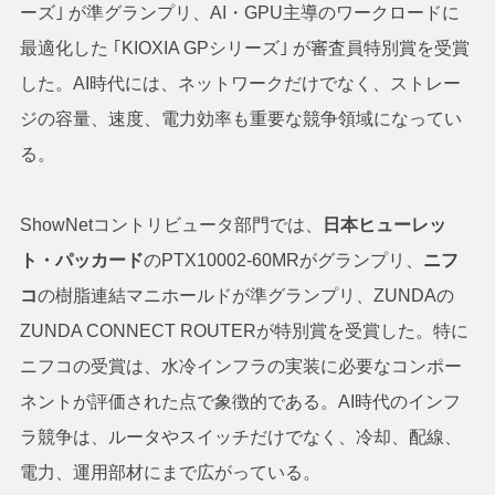
ーズ｣ が準グランプリ、AI・GPU主導のワークロードに
最適化した ｢KIOXIA GPシリーズ｣ が審査員特別賞を受賞
した。AI時代には、ネットワークだけでなく、ストレー
ジの容量、速度、電力効率も重要な競争領域になってい
る。
ShowNetコントリビュータ部門では、
日本ヒューレッ
ト・パッカード
のPTX10002-60MRがグランプリ、
ニフ
コ
の樹脂連結マニホールドが準グランプリ、ZUNDAの
ZUNDA CONNECT ROUTERが特別賞を受賞した。特に
ニフコの受賞は、水冷インフラの実装に必要なコンポー
ネントが評価された点で象徴的である。AI時代のインフ
ラ競争は、ルータやスイッチだけでなく、冷却、配線、
電力、運用部材にまで広がっている。