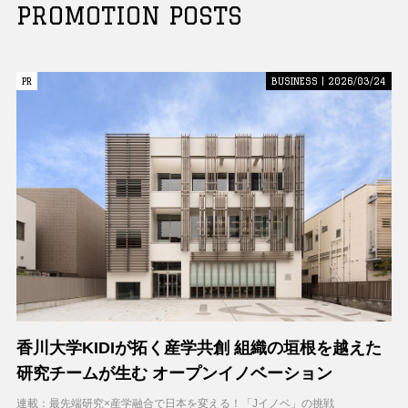
PROMOTION POSTS
PR
PR
BUSINESS | 2026/03/24
香川大学KIDIが拓く産学共創 組織の垣根を越えた
研究チームが生む オープンイノベーション
連載：最先端研究×産学融合で日本を変える！「Jイノベ」の挑戦