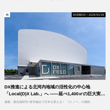
PR
PR
BUSINESS | 2026/03/26
DX推進による北河内地域の活性化の中心地
「Local(D)X Lab.」へ ――延べ1,400㎡の巨大実証
空間で地域DXに挑む 大阪工業大学 DXフィールド
連載：最先端研究×産学融合で日本を変える！「Jイノベ」の挑戦