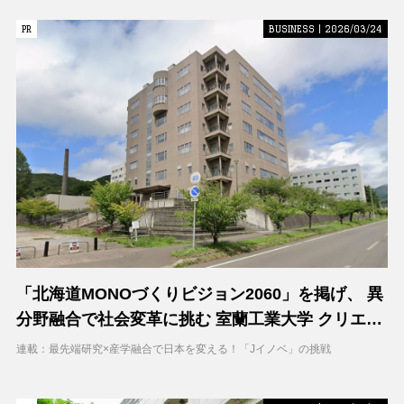
PR
PR
BUSINESS | 2026/03/24
「北海道MONOづくりビジョン2060」を掲げ、 異
分野融合で社会変革に挑む 室蘭工業大学 クリエイ
ティブコラボレーションセンター（CCC）
連載：最先端研究×産学融合で日本を変える！「Jイノベ」の挑戦