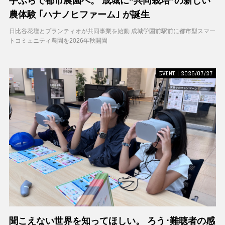
手ぶらで都市農園へ。 成城に“共同栽培”の新しい
農体験 ｢ハナノヒファーム｣ が誕生
日比谷花壇とプランティオが共同事業を始動 成城学園前駅前に都市型スマー
トコミュニティ農園を2026年秋開園
EVENT | 2026/07/27
聞こえない世界を知ってほしい。 ろう･難聴者の感