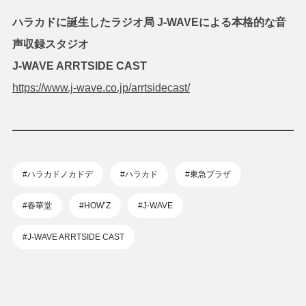
ハラカドに誕生したラジオ局 J-WAVEによる本格的な音
声収録スタジオ
J-WAVE ARRTSIDE CAST
https://www.j-wave.co.jp/arrtsidecast/
#ハラカドノカドデ
#ハラカド
#東急プラザ
#春華堂
#HOW’Z
#J-WAVE
#J-WAVE ARRTSIDE CAST