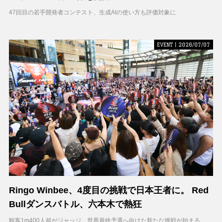
47回目の若手開発者コンテスト、生成AIの使い方も評価対象に
EVENT | 2026/07/07
Ringo Winbee、4度目の挑戦で日本王者に。 Red
Bullダンスバトル、六本木で熱狂
観客1m400人超がジャッジ。世界最終予選へ向けた新たな挑戦が始まる