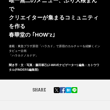
唯一無二のメニュー、ぶり大根まん
で
クリエイターが集まるコミュニティ
を作る
春華堂の ｢HOW’z｣
連載：東急プラザ原宿「ハラカド」で原宿のカルチャーを紐解くイン
タビュー企画
「ハラカドノカドデ」
聞き手・文・写真：藤田琢己(J-WAVEナビゲーター) 編集：カトウワ
タル(FINDERS編集部)
SHARE