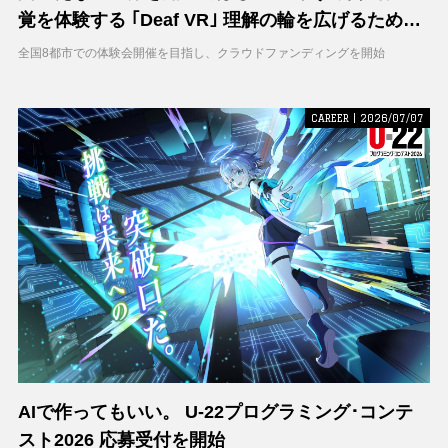
覚を体験する ｢Deaf VR｣ 理解の輪を広げるため支
援募集を開始
全国8都市での体験会開催を目指し、クラウドファンディングを開始
CAREER | 2026/07/07
AIで作ってもいい。 U-22プログラミング･コンテ
スト2026 応募受付を開始