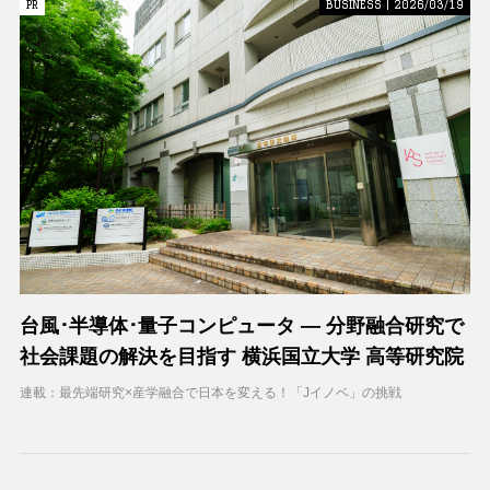
PR
PR
BUSINESS | 2026/03/19
台風･半導体･量子コンピュータ ― 分野融合研究で
社会課題の解決を目指す 横浜国立大学 高等研究院
連載：最先端研究×産学融合で日本を変える！「Jイノベ」の挑戦