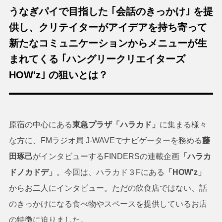
うなぎパイで目指した ｢会話のきっかけ｣ を提
供し、クリテイターがアイデアを持ち寄って
新たなコミュニケーションからメニューが生
まれてくる ｢ハングリークリエイターズ
HOW'z｣ の狙いとは？
原宿の中心にある
東急プラザ「ハラカド」
に集まる様々
な方に、FMラジオ局 J-WAVEでナビゲーターを務める
藤
田琢己
がインタビューするFINDERSの連載企画
「ハラカ
ドノカドデ」
。今回は、ハラカド３Fにある
「HOW'z」
からお二人にインタビュー。ただの飲食店ではない、話
のきっかけになる食べ物やスペースを提供しているお店
の特徴に迫りました。