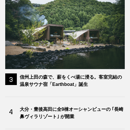
信州上田の森で、薪をくべ湯に浸る。客室完結の
3
温泉サウナ宿「Earthboat」誕生
大分・豊後高田に全9棟オーシャンビューの ｢長崎
4
鼻ヴィラリゾート｣ が開業