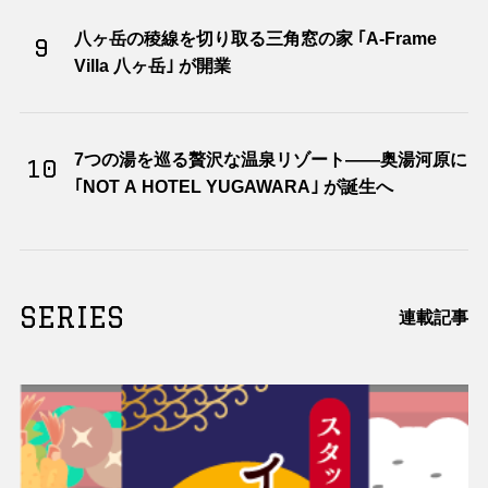
八ヶ岳の稜線を切り取る三角窓の家 ｢A-Frame
9
Villa 八ヶ岳｣ が開業
7つの湯を巡る贅沢な温泉リゾート――奥湯河原に
10
｢NOT A HOTEL YUGAWARA｣ が誕生へ
SERIES
連載記事