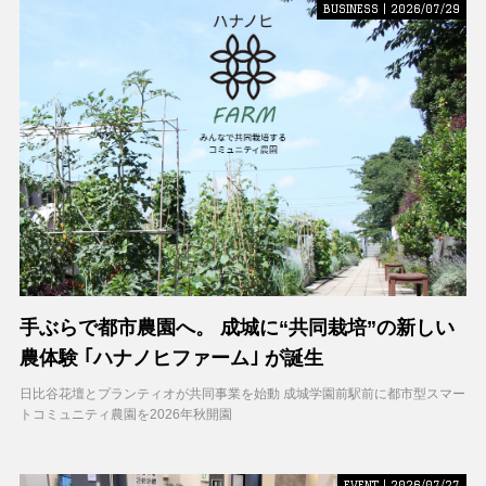
BUSINESS | 2026/07/29
手ぶらで都市農園へ。 成城に“共同栽培”の新しい
農体験 ｢ハナノヒファーム｣ が誕生
日比谷花壇とプランティオが共同事業を始動 成城学園前駅前に都市型スマー
トコミュニティ農園を2026年秋開園
EVENT | 2026/07/27