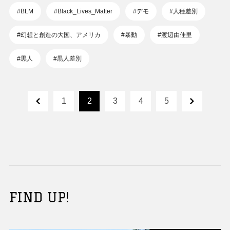
#BLM
#Black_Lives_Matter
#デモ
#人種差別
#幻想と創造の大国、アメリカ
#暴動
#渡辺由佳里
#黒人
#黒人差別
1
2
3
4
5
FIND UP!