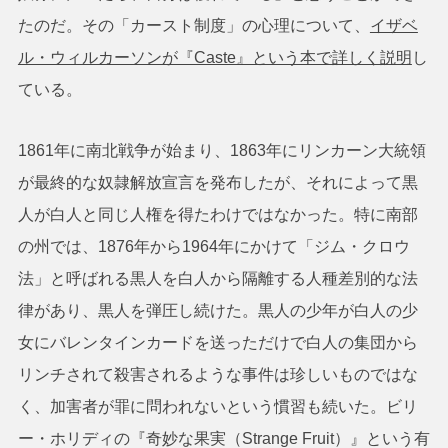
たのだ。その「カースト制度」の心理について、
イザベ
ル・ウィルカーソンが『Caste』という本で詳しく説明
し
ている。
1861年に南北戦争が始まり、1863年にリンカーン大統領
が最終的な奴隷解放宣言を発布したが、それによって黒
人が白人と同じ人権を得たわけではなかった。特に南部
の州では、1876年から1964年にかけて「ジム・クロウ
法」と呼ばれる黒人を白人から隔離する人種差別的な法
律があり、黒人を弾圧し続けた。黒人の少年が白人の少
女にバレンタインカードを送っただけで白人の集団から
リンチされて殺害されるような事件は珍しいものではな
く、加害者が罪に問われないという慣習も続いた。ビリ
ー・ホリディの『奇妙な果実（Strange Fruit）』という有