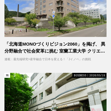
「北海道MONOづくりビジョン2060」を掲げ、 異
分野融合で社会変革に挑む 室蘭工業大学 クリエイ
ティブコラボレーションセンター（CCC）
連載：最先端研究×産学融合で日本を変える！「Jイノベ」の挑戦
PR
PR
BUSINESS | 2026/03/19