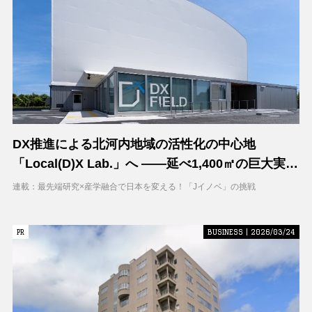
DX推進による北河内地域の活性化の中心地
「Local(D)X Lab.」へ ――延べ1,400㎡の巨大実証
空間で地域DXに挑む 大阪工業大学 DXフィールド
連載：最先端研究×産学融合で日本を変える！「Jイノベ」の挑戦
PR
PR
BUSINESS | 2026/03/24