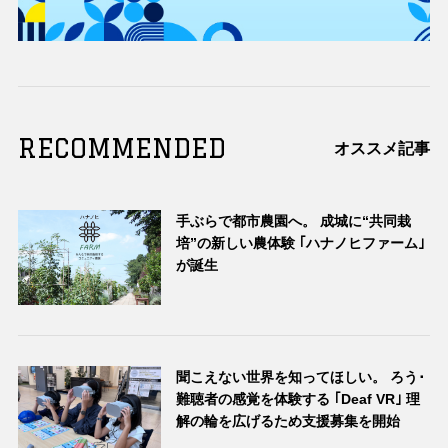
RECOMMENDED
オススメ記事
手ぶらで都市農園へ。 成城に“共同栽
培”の新しい農体験 ｢ハナノヒファーム｣
が誕生
聞こえない世界を知ってほしい。 ろう･
難聴者の感覚を体験する ｢Deaf VR｣ 理
解の輪を広げるため支援募集を開始