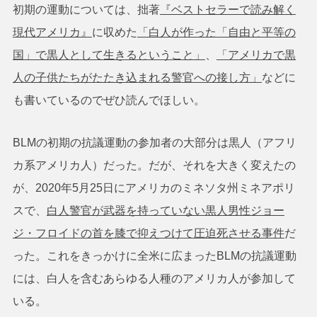
初期の運動については、拙著
『ベストセラーで読み解く
現代アメリカ』
に収めた
「白人が作った「自由と平等の
国」で黒人として生きるということ」
、
「アメリカで黒
人の子供たちがたたき込まれる警官への接し方」
などに
も書いているのでぜひ読んでほしい。
BLMの初期の抗議運動の参加者の大部分は黒人（アフリ
カ系アメリカ人）だった。だが、それを大きく変えたの
が、2020年5月25日にアメリカのミネソタ州ミネアポリ
スで、
白人警官が武器を持っていない黒人男性ジョー
ジ・フロイドの首を膝で抑えつけて圧迫死させる事件
だ
った。これをきっかけに全米に広まったBLMの抗議運動
には、白人を含むあらゆる人種のアメリカ人が参加して
いる。