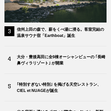
信州上田の森で、薪をくべ湯に浸る。客室完結の
3
温泉サウナ宿「Earthboat」誕生
大分・豊後高田に全9棟オーシャンビューの ｢長崎
4
鼻ヴィラリゾート｣ が開業
｢特別すぎない特別｣ を掲げる天空レストラン、
5
CIEL et NUAGEが誕生