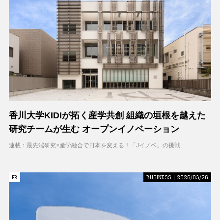
香川大学KIDIが拓く産学共創 組織の垣根を越えた
研究チームが生む オープンイノベーション
連載：最先端研究×産学融合で日本を変える！「Jイノベ」の挑戦
PR
PR
BUSINESS | 2026/03/26