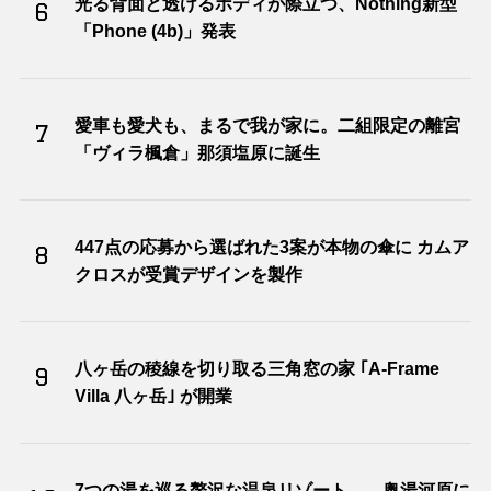
光る背面と透けるボディが際立つ、Nothing新型
6
「Phone (4b)」発表
愛車も愛犬も、まるで我が家に。二組限定の離宮
7
「ヴィラ楓倉」那須塩原に誕生
447点の応募から選ばれた3案が本物の傘に カムア
8
クロスが受賞デザインを製作
八ヶ岳の稜線を切り取る三角窓の家 ｢A-Frame
9
Villa 八ヶ岳｣ が開業
7つの湯を巡る贅沢な温泉リゾート――奥湯河原に