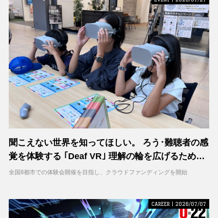
聞こえない世界を知ってほしい。 ろう･難聴者の感
覚を体験する ｢Deaf VR｣ 理解の輪を広げるため支
援募集を開始
全国8都市での体験会開催を目指し、クラウドファンディングを開始
CAREER | 2026/07/07