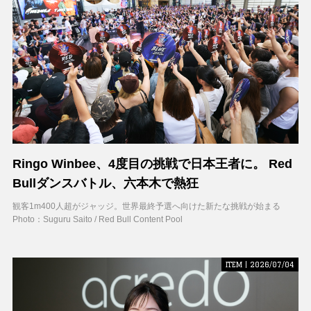
Ringo Winbee、4度目の挑戦で日本王者に。 Red
Bullダンスバトル、六本木で熱狂
観客1m400人超がジャッジ。世界最終予選へ向けた新たな挑戦が始まる
Photo：Suguru Saito / Red Bull Content Pool
ITEM | 2026/07/04