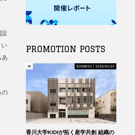
開設
とい
PROMOTION POSTS
もあ
PR
PR
BUSINESS | 2026/03/24
るの
香川大学KIDIが拓く産学共創 組織の