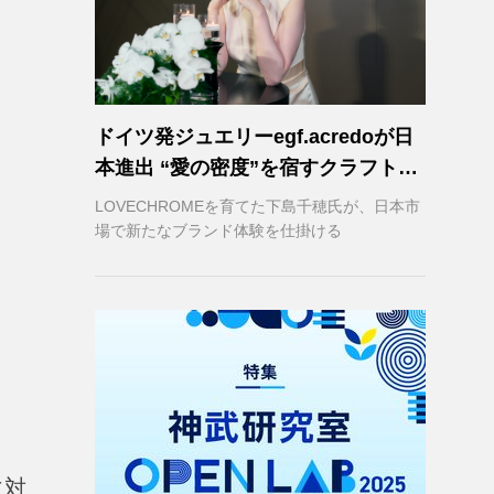
ドイツ発ジュエリーegf.acredoが日
本進出 “愛の密度”を宿すクラフトマ
ンシップ
LOVECHROMEを育てた下島千穂氏が、日本市
場で新たなブランド体験を仕掛ける
に対