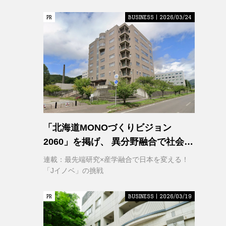
PR
PR
BUSINESS | 2026/03/24
「北海道MONOづくりビジョン
2060」を掲げ、 異分野融合で社会変
革に挑む 室蘭工業大学 クリエイティ
連載：最先端研究×産学融合で日本を変える！
ブコラボレーションセンター
「Jイノベ」の挑戦
（CCC）
PR
PR
BUSINESS | 2026/03/19