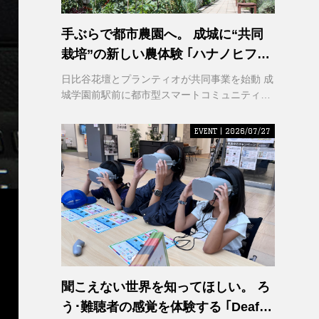
手ぶらで都市農園へ。 成城に“共同
栽培”の新しい農体験 ｢ハナノヒファ
ーム｣ が誕生
日比谷花壇とプランティオが共同事業を始動 成
城学園前駅前に都市型スマートコミュニティ農
園を2026年秋開園
EVENT | 2026/07/27
聞こえない世界を知ってほしい。 ろ
う･難聴者の感覚を体験する ｢Deaf