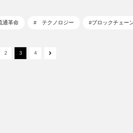
流通革命
# テクノロジー
#ブロックチェー
2
3
4