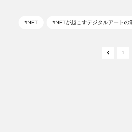
#NFT
#NFTが起こすデジタルアートの
1