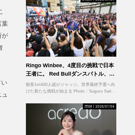
こ
言葉
所が
者
Ringo Winbee、4度目の挑戦で日本
王者に。 Red Bullダンスバトル、六
本木で熱狂
てい
観客1m400人超がジャッジ。世界最終予選へ向
けた新たな挑戦が始まる Photo：Suguru Saito /
ニュ
Red Bull Content Pool
ITEM | 2026/07/04