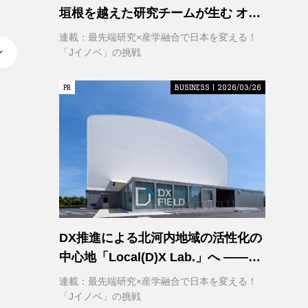
垣根を越えた研究チームが生む オー
プンイノベーション
連載：最先端研究×産学融合で日本を変える！
ン
「Jイノベ」の挑戦
PR
PR
BUSINESS | 2026/03/26
DX推進による北河内地域の活性化の
中心地「Local(D)X Lab.」へ ――延
べ1,400㎡の巨大実証空間で地域DX
連載：最先端研究×産学融合で日本を変える！
に挑む 大阪工業大学 DXフィールド
「Jイノベ」の挑戦