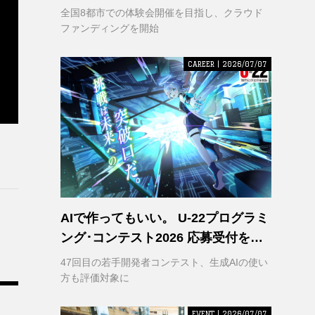
VR｣ 理解の輪を広げるため支援募集
全国8都市での体験会開催を目指し、クラウド
を開始
ファンディングを開始
CAREER | 2026/07/07
AIで作ってもいい。 U-22プログラミ
ング･コンテスト2026 応募受付を開
始
47回目の若手開発者コンテスト、生成AIの使い
方も評価対象に
EVENT | 2026/07/07