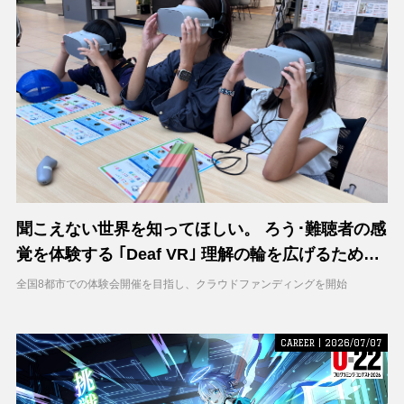
聞こえない世界を知ってほしい。 ろう･難聴者の感
覚を体験する ｢Deaf VR｣ 理解の輪を広げるため支
援募集を開始
全国8都市での体験会開催を目指し、クラウドファンディングを開始
CAREER | 2026/07/07