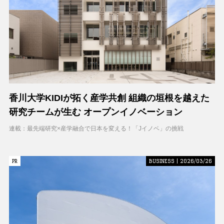
香川大学KIDIが拓く産学共創 組織の垣根を越えた
研究チームが生む オープンイノベーション
連載：最先端研究×産学融合で日本を変える！「Jイノベ」の挑戦
PR
PR
BUSINESS | 2026/03/26