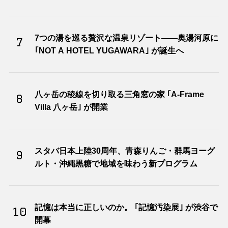
7つの湯を巡る贅沢な温泉リゾート――奥湯河原に
7
｢NOT A HOTEL YUGAWARA｣ が誕生へ
八ヶ岳の稜線を切り取る三角窓の家 ｢A-Frame
8
Villa 八ヶ岳｣ が開業
スタバ日本上陸30周年、青森りんご・群馬ヨーグ
9
ルト・沖縄黒糖で地域を味わう新プログラム
記憶は本当に正しいのか。 ｢記憶汚染展｣ が渋谷で
10
開幕