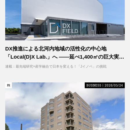
DX推進による北河内地域の活性化の中心地
「Local(D)X Lab.」へ ――延べ1,400㎡の巨大実証
空間で地域DXに挑む 大阪工業大学 DXフィールド
連載：最先端研究×産学融合で日本を変える！「Jイノベ」の挑戦
PR
PR
BUSINESS | 2026/03/24