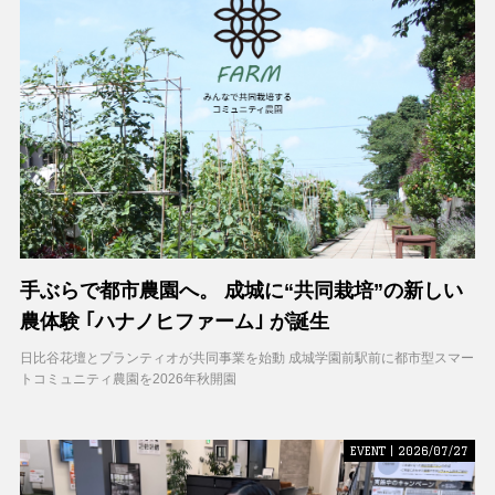
手ぶらで都市農園へ。 成城に“共同栽培”の新しい
農体験 ｢ハナノヒファーム｣ が誕生
日比谷花壇とプランティオが共同事業を始動 成城学園前駅前に都市型スマー
トコミュニティ農園を2026年秋開園
EVENT | 2026/07/27