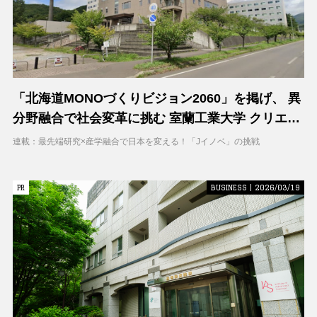
「北海道MONOづくりビジョン2060」を掲げ、 異
分野融合で社会変革に挑む 室蘭工業大学 クリエイ
ティブコラボレーションセンター（CCC）
連載：最先端研究×産学融合で日本を変える！「Jイノベ」の挑戦
PR
PR
BUSINESS | 2026/03/19