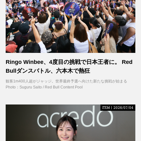
Ringo Winbee、4度目の挑戦で日本王者に。 Red
Bullダンスバトル、六本木で熱狂
観客1m400人超がジャッジ。世界最終予選へ向けた新たな挑戦が始まる
Photo：Suguru Saito / Red Bull Content Pool
ITEM | 2026/07/04