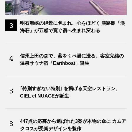
明石海峡の絶景に包まれ、心をほどく 淡路島「淡
3
海荘」が五感で寛ぐ宿へ生まれ変わる
信州上田の森で、薪をくべ湯に浸る。客室完結の
4
温泉サウナ宿「Earthboat」誕生
｢特別すぎない特別｣ を掲げる天空レストラン、
5
CIEL et NUAGEが誕生
447点の応募から選ばれた3案が本物の傘に カムア
6
クロスが受賞デザインを製作