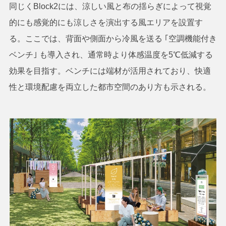
同じくBlock2には、涼しい風と布の揺らぎによって視覚
的にも感覚的にも涼しさを演出する風エリアを設置す
る。ここでは、背面や側面から冷風を送る ｢空調機能付き
ベンチ｣ も導入され、通常時より体感温度を5℃低減する
効果を目指す。ベンチには端材が活用されており、快適
性と環境配慮を両立した都市空間のあり方も示される。