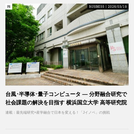
PR
PR
BUSINESS | 2026/03/19
台風･半導体･量子コンピュータ ― 分野融合研究で
社会課題の解決を目指す 横浜国立大学 高等研究院
連載：最先端研究×産学融合で日本を変える！「Jイノベ」の挑戦