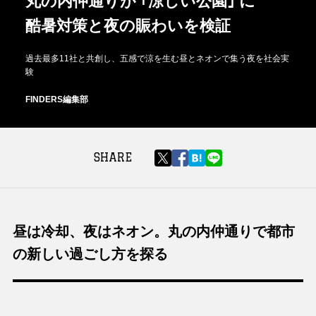
丸の内仲通りが ｢涼しい公園｣ に
酷暑対策と夜の賑わいを検証
過去最多11社と共創し、五感で涼を生む昼とネオンで集う夜を社会実
験
FINDERS編集部
SHARE
昼は冷却、夜はネオン。丸の内仲通りで都市
の新しい過ごし方を探る