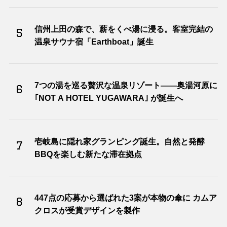
信州上田の森で、薪をくべ湯に浸る。客室完結の
5
温泉サウナ宿「Earthboat」誕生
7つの湯を巡る贅沢な温泉リゾート――奥湯河原に
6
｢NOT A HOTEL YUGAWARA｣ が誕生へ
壱岐島に隠れ家グランピング誕生。自然と発酵
7
BBQを楽しむ新たな滞在拠点
447点の応募から選ばれた3案が本物の傘に カムア
8
クロスが受賞デザインを製作