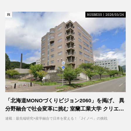
PR
PR
BUSINESS | 2026/03/24
「北海道MONOづくりビジョン2060」を掲げ、 異
分野融合で社会変革に挑む 室蘭工業大学 クリエイ
ティブコラボレーションセンター（CCC）
連載：最先端研究×産学融合で日本を変える！「Jイノベ」の挑戦