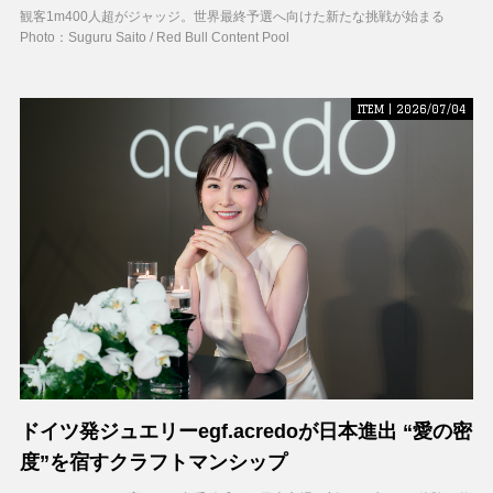
観客1m400人超がジャッジ。世界最終予選へ向けた新たな挑戦が始まる
Photo：Suguru Saito / Red Bull Content Pool
ITEM | 2026/07/04
ドイツ発ジュエリーegf.acredoが日本進出 “愛の密
度”を宿すクラフトマンシップ