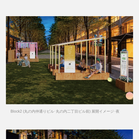
Block2 (丸の内仲通りビル･丸の内二丁目ビル前) 展開イメージ･夜