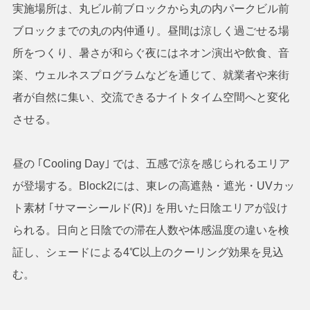
実施場所は、丸ビル前ブロックから丸の内パークビル前
ブロックまでの丸の内仲通り。昼間は涼しく過ごせる場
所をつくり、暑さが和らぐ夜にはネオン演出や飲食、音
楽、ウェルネスプログラムなどを通じて、就業者や来街
者が自然に集い、交流できるナイトタイム空間へと変化
させる。
昼の ｢Cooling Day｣ では、五感で涼を感じられるエリア
が登場する。Block2には、東レの高遮熱・遮光・UVカッ
ト素材 ｢サマーシールド(R)｣ を用いた日陰エリアが設け
られる。日向と日陰での滞在人数や体感温度の違いを検
証し、シェードによる4℃以上のクーリング効果を見込
む。