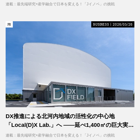
連載：最先端研究×産学融合で日本を変える！「Jイノベ」の挑戦
PR
PR
BUSINESS | 2026/03/26
DX推進による北河内地域の活性化の中心地
「Local(D)X Lab.」へ ――延べ1,400㎡の巨大実証
空間で地域DXに挑む 大阪工業大学 DXフィールド
連載：最先端研究×産学融合で日本を変える！「Jイノベ」の挑戦