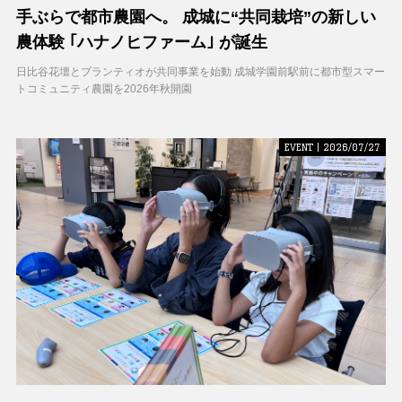
手ぶらで都市農園へ。 成城に“共同栽培”の新しい
農体験 ｢ハナノヒファーム｣ が誕生
日比谷花壇とプランティオが共同事業を始動 成城学園前駅前に都市型スマー
トコミュニティ農園を2026年秋開園
EVENT | 2026/07/27