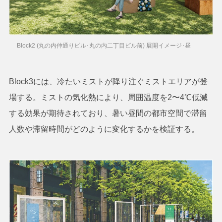
Block2 (丸の内仲通りビル･丸の内二丁目ビル前) 展開イメージ･昼
Block3には、冷たいミストが降り注ぐミストエリアが登
場する。ミストの気化熱により、周囲温度を2〜4℃低減
する効果が期待されており、暑い昼間の都市空間で滞留
人数や滞留時間がどのように変化するかを検証する。