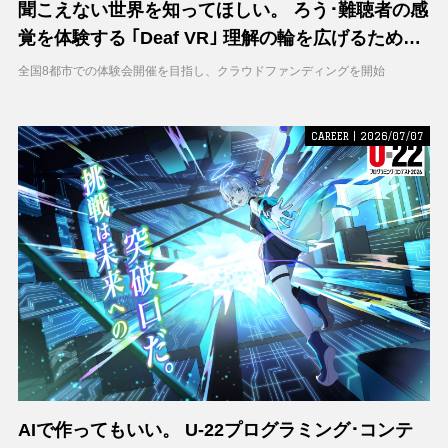
聞こえない世界を知ってほしい。 ろう･難聴者の感
覚を体験する ｢Deaf VR｣ 理解の輪を広げるため支
援募集を開始
全国8都市での体験会開催を目指し、クラウドファンディングを開始
CAREER | 2026/07/07
AIで作ってもいい。 U-22プログラミング･コンテ