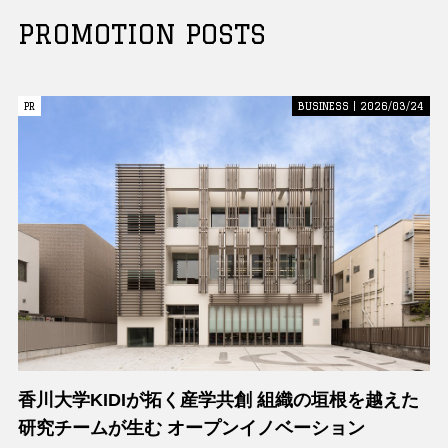
PROMOTION POSTS
PR
PR
BUSINESS | 2026/03/24
香川大学KIDIが拓く産学共創 組織の垣根を越えた
研究チームが生む オープンイノベーション