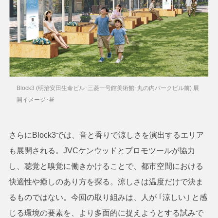
Block3 (明治安田生命ビル･三菱一号館美術館･丸の内パークビル前) 展
開イメージ･昼
さらにBlock3では、音と香りで涼しさを演出するエリア
も展開される。JVCケンウッドとプロモツールが協力
し、聴覚と嗅覚に働きかけることで、都市空間における
快適性や癒しのあり方を探る。涼しさは温度だけで決ま
るものではない。今回の取り組みは、人が ｢涼しい｣ と感
じる環境の要素を、より多面的に捉えようとする試みで