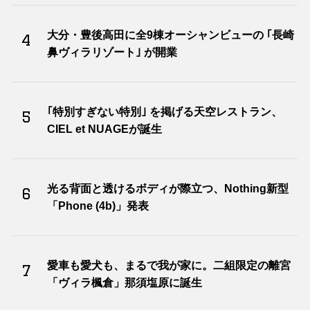
大分・豊後高田に全9棟オーシャンビューの ｢長崎
4
鼻ヴィラリゾート｣ が開業
｢特別すぎない特別｣ を掲げる天空レストラン、
5
CIEL et NUAGEが誕生
光る背面と透けるボディが際立つ、Nothing新型
6
「Phone (4b)」発表
愛車も愛犬も、まるで我が家に。二組限定の離宮
7
「ヴィラ楓倉」那須塩原に誕生