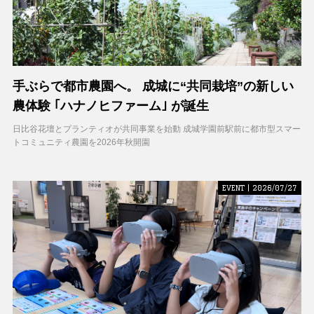
手ぶらで都市農園へ。 成城に“共同栽培”の新しい
農体験 ｢ハナノヒファーム｣ が誕生
日比谷花壇とプランティオが共同事業を始動 成城学園前駅前に都市型スマー
トコミュニティ農園を2026年秋開園
EVENT | 2026/07/27