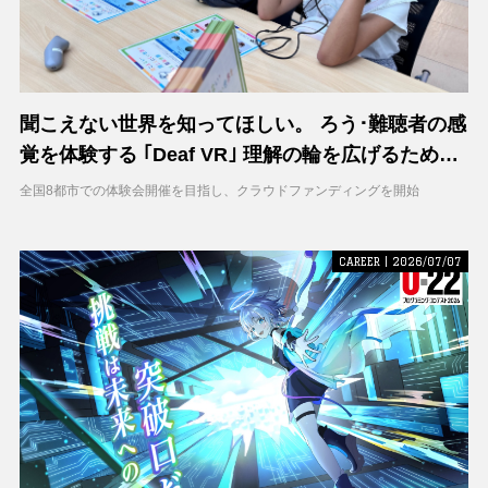
聞こえない世界を知ってほしい。 ろう･難聴者の感
覚を体験する ｢Deaf VR｣ 理解の輪を広げるため支
援募集を開始
全国8都市での体験会開催を目指し、クラウドファンディングを開始
CAREER | 2026/07/07