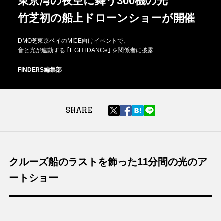
東京湾の夜空に舞う300機の光
竹芝初の船上ドローンショーが開催
DMO芝東京ベイのMICE向けイベントで、
音と光が連動する ｢LIGHTDANCe｣ を関係者に披露
FINDERS編集部
SHARE
クルーズ船のラストを飾った11分間の光のア
ートショー