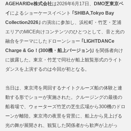
AGEHARIDe株式会社
は2026年6月17日、
DMO芝東京ベ
イ
によるショーケースイベント
｢SHIBA,Tokyo Bay
Collection2026｣
の演出に参加し、浜松町・竹芝・芝浦
エリアのMICE向けコンテンツのひとつとして、音と光の
融合をテーマにしたドローンショー
｢LIGHTDANCe
Charge & Go！(300機・船上バージョン)｣
を関係者向け
に披露した。東京・竹芝で同社が船上観覧形式のライト
ダンスを上演するのは今回が初となる。
当日は、東京湾を周回するナイトクルーズ船の体験と連
動する形でショーが実施された。クルージングの最後の
船着場で、ウォーターズ竹芝の芝生広場から300機のドロ
ーンが離陸。東京湾の夜景を背景に、船上から見上げる
光の舞が展開され、観覧した関係者から歓声が上がっ