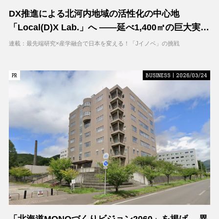
DX推進による北河内地域の活性化の中心地
「Local(D)X Lab.」へ ――延べ1,400㎡の巨大実証
空間で地域DXに挑む 大阪工業大学 DXフィールド
連載：最先端研究×産学融合で日本を変える！「Jイノベ」の挑戦
PR
PR
BUSINESS | 2026/03/24
「北海道MONOづくりビジョン2060」を掲げ、 異