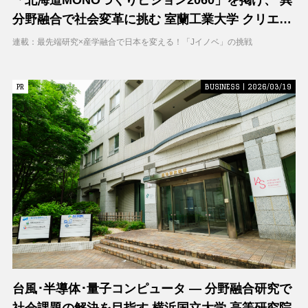
分野融合で社会変革に挑む 室蘭工業大学 クリエイ
ティブコラボレーションセンター（CCC）
連載：最先端研究×産学融合で日本を変える！「Jイノベ」の挑戦
PR
PR
BUSINESS | 2026/03/19
台風･半導体･量子コンピュータ ― 分野融合研究で
社会課題の解決を目指す 横浜国立大学 高等研究院