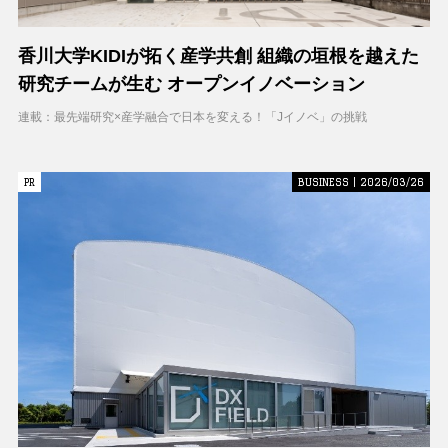
香川大学KIDIが拓く産学共創 組織の垣根を越えた
研究チームが生む オープンイノベーション
連載：最先端研究×産学融合で日本を変える！「Jイノベ」の挑戦
PR
PR
BUSINESS | 2026/03/26