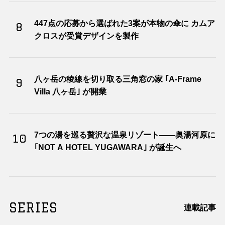
447点の応募から選ばれた3案が本物の傘に カムア
8
クロスが受賞デザインを製作
八ヶ岳の稜線を切り取る三角窓の家 ｢A-Frame
9
Villa 八ヶ岳｣ が開業
7つの湯を巡る贅沢な温泉リゾート――奥湯河原に
10
｢NOT A HOTEL YUGAWARA｣ が誕生へ
SERIES
連載記事