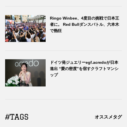
Ringo Winbee、4度目の挑戦で日本王
者に。 Red Bullダンスバトル、六本木
で熱狂
ドイツ発ジュエリーegf.acredoが日本
進出 “愛の密度”を宿すクラフトマンシ
ップ
#TAGS
オススメタグ