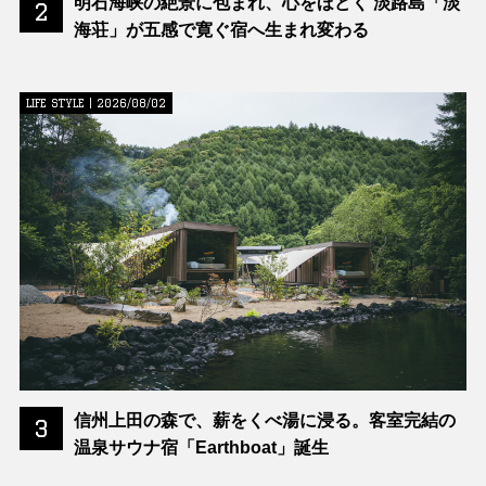
明石海峡の絶景に包まれ、心をほどく 淡路島「淡
2
海荘」が五感で寛ぐ宿へ生まれ変わる
LIFE STYLE | 2026/08/02
信州上田の森で、薪をくべ湯に浸る。客室完結の
3
温泉サウナ宿「Earthboat」誕生