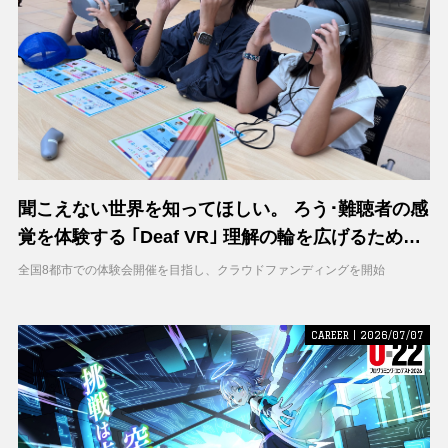
聞こえない世界を知ってほしい。 ろう･難聴者の感
覚を体験する ｢Deaf VR｣ 理解の輪を広げるため支
援募集を開始
全国8都市での体験会開催を目指し、クラウドファンディングを開始
CAREER | 2026/07/07