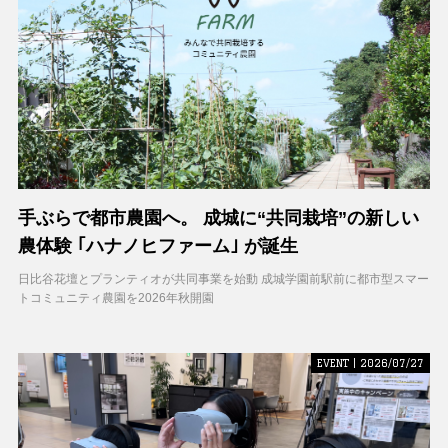
手ぶらで都市農園へ。 成城に“共同栽培”の新しい
農体験 ｢ハナノヒファーム｣ が誕生
日比谷花壇とプランティオが共同事業を始動 成城学園前駅前に都市型スマー
トコミュニティ農園を2026年秋開園
EVENT | 2026/07/27