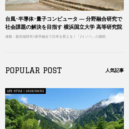
台風･半導体･量子コンピュータ ― 分野融合研究で
社会課題の解決を目指す 横浜国立大学 高等研究院
連載：最先端研究×産学融合で日本を変える！「Jイノベ」の挑戦
POPULAR POST
人気記事
LIFE STYLE | 2026/08/02