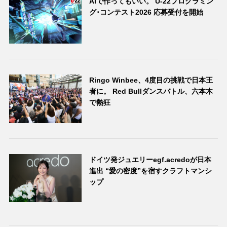
AIで作ってもいい。 U-22プログラミン
グ･コンテスト2026 応募受付を開始
Ringo Winbee、4度目の挑戦で日本王
者に。 Red Bullダンスバトル、六本木
で熱狂
ドイツ発ジュエリーegf.acredoが日本
進出 “愛の密度”を宿すクラフトマンシ
ップ