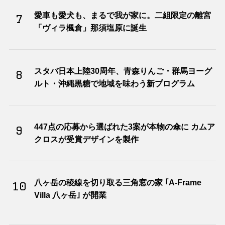
愛車も愛犬も、まるで我が家に。二組限定の離宮
7
「ヴィラ楓倉」那須塩原に誕生
スタバ日本上陸30周年、青森りんご・群馬ヨーグ
8
ルト・沖縄黒糖で地域を味わう新プログラム
447点の応募から選ばれた3案が本物の傘に カムア
9
クロスが受賞デザインを製作
八ヶ岳の稜線を切り取る三角窓の家 ｢A-Frame
10
Villa 八ヶ岳｣ が開業