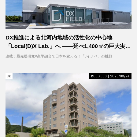
DX推進による北河内地域の活性化の中心地
「Local(D)X Lab.」へ ――延べ1,400㎡の巨大実証
空間で地域DXに挑む 大阪工業大学 DXフィールド
連載：最先端研究×産学融合で日本を変える！「Jイノベ」の挑戦
PR
PR
BUSINESS | 2026/03/24