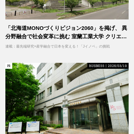
「北海道MONOづくりビジョン2060」を掲げ、 異
分野融合で社会変革に挑む 室蘭工業大学 クリエイ
ティブコラボレーションセンター（CCC）
連載：最先端研究×産学融合で日本を変える！「Jイノベ」の挑戦
PR
PR
BUSINESS | 2026/03/19