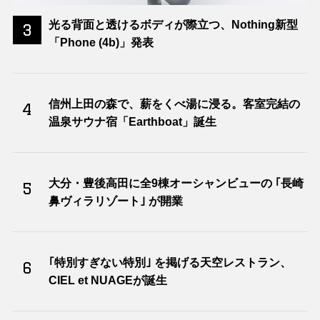
光る背面と透けるボディが際立つ、Nothing新型
3
「Phone (4b)」発表
信州上田の森で、薪をくべ湯に浸る。客室完結の
4
温泉サウナ宿「Earthboat」誕生
大分・豊後高田に全9棟オーシャンビューの ｢長崎
5
鼻ヴィラリゾート｣ が開業
｢特別すぎない特別｣ を掲げる天空レストラン、
6
CIEL et NUAGEが誕生