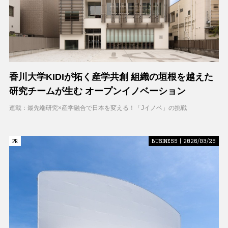
香川大学KIDIが拓く産学共創 組織の垣根を越えた
研究チームが生む オープンイノベーション
連載：最先端研究×産学融合で日本を変える！「Jイノベ」の挑戦
PR
PR
BUSINESS | 2026/03/26