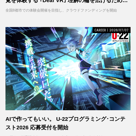
覚を体験する ｢Deaf VR｣ 理解の輪を広げるため支
援募集を開始
全国8都市での体験会開催を目指し、クラウドファンディングを開始
CAREER | 2026/07/07
AIで作ってもいい。 U-22プログラミング･コンテ
スト2026 応募受付を開始