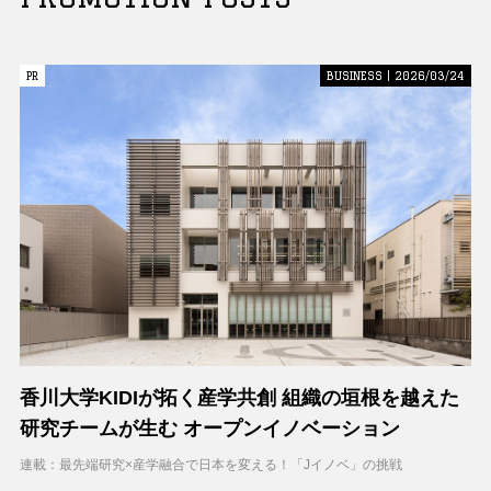
PR
PR
BUSINESS | 2026/03/24
香川大学KIDIが拓く産学共創 組織の垣根を越えた
研究チームが生む オープンイノベーション
連載：最先端研究×産学融合で日本を変える！「Jイノベ」の挑戦