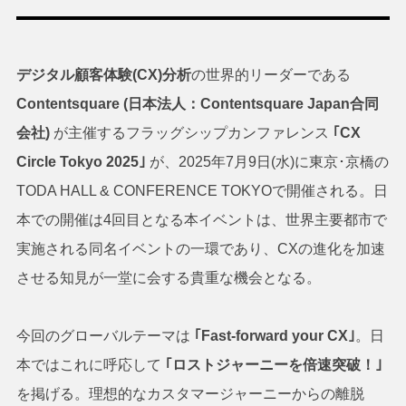
デジタル顧客体験(CX)分析
の世界的リーダーである
Contentsquare (日本法人：Contentsquare Japan合同
会社)
が主催するフラッグシップカンファレンス
｢CX
Circle Tokyo 2025｣
が、2025年7月9日(水)に東京･京橋の
TODA HALL & CONFERENCE TOKYOで開催される。日
本での開催は4回目となる本イベントは、世界主要都市で
実施される同名イベントの一環であり、CXの進化を加速
させる知見が一堂に会する貴重な機会となる。
今回のグローバルテーマは
｢Fast-forward your CX｣
。日
本ではこれに呼応して
｢ロストジャーニーを倍速突破！｣
を掲げる。理想的なカスタマージャーニーからの離脱