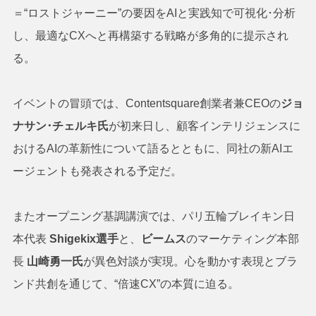
＝“ロストジャーニー”の要因をAIと実践知で可視化･分析
し、最適なCXへと再構築する戦略が多角的に提示され
る。
イベントの冒頭では、Contentsquare創業者兼CEOの
ジョ
ナサン･チェルキ氏
が初来日し、顧客インテリジェンスに
おけるAIの革新性について語るとともに、同社の新AIエ
ージェントも発表される予定だ。
またオープニング基調講演では、パリ五輪ブレイキン日
本代表
Shigekix選手
と、
ビームス
のマーケティング本部
長
山崎勇一氏
が異色対談が実現。心を動かす表現とブラ
ンド共創を通じて、“倍速CX”の本質に迫る。