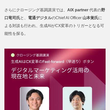
さらにクロージング基調講演では、
AIX partner
代表の
野
口竜司氏
と、
電通デジタル
のChief AI Officer
山本覚氏
に
よる対談も行われ、生成AIがCX変革のトリガーとなる可
能性を探る。