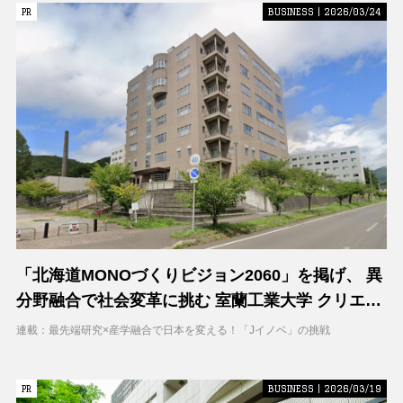
PR
PR
BUSINESS | 2026/03/24
「北海道MONOづくりビジョン2060」を掲げ、 異
分野融合で社会変革に挑む 室蘭工業大学 クリエイ
ティブコラボレーションセンター（CCC）
連載：最先端研究×産学融合で日本を変える！「Jイノベ」の挑戦
PR
PR
BUSINESS | 2026/03/19