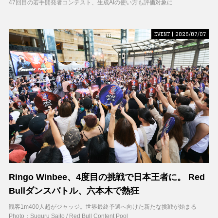
47回目の若手開発者コンテスト、生成AIの使い方も評価対象に
EVENT | 2026/07/07
Ringo Winbee、4度目の挑戦で日本王者に。 Red
Bullダンスバトル、六本木で熱狂
観客1m400人超がジャッジ。世界最終予選へ向けた新たな挑戦が始まる
Photo：Suguru Saito / Red Bull Content Pool