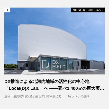
PR
PR
BUSINESS | 2026/03/26
DX推進による北河内地域の活性化の中心地
「Local(D)X Lab.」へ ――延べ1,400㎡の巨大実証
空間で地域DXに挑む 大阪工業大学 DXフィールド
連載：最先端研究×産学融合で日本を変える！「Jイノベ」の挑戦