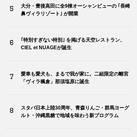
大分・豊後高田に全9棟オーシャンビューの ｢長崎
5
鼻ヴィラリゾート｣ が開業
｢特別すぎない特別｣ を掲げる天空レストラン、
6
CIEL et NUAGEが誕生
愛車も愛犬も、まるで我が家に。二組限定の離宮
7
「ヴィラ楓倉」那須塩原に誕生
スタバ日本上陸30周年、青森りんご・群馬ヨーグ
8
ルト・沖縄黒糖で地域を味わう新プログラム