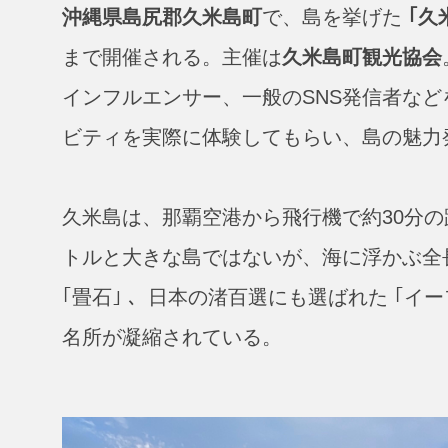
沖縄県島尻郡久米島町
で、島を挙げた
｢久
まで開催される。主催は
久米島町観光協会
インフルエンサー、一般のSNS発信者な
ビティを実際に体験してもらい、島の魅力
久米島は、那覇空港から飛行機で約30分の
トルと大きな島ではないが、海に浮かぶ全長
｢畳石｣ 、日本の渚百選にも選ばれた ｢イ
名所が凝縮されている。