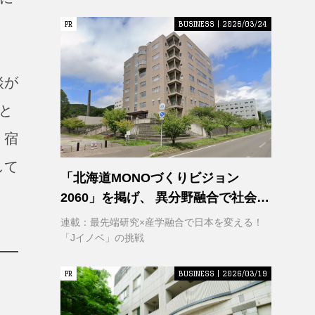
PR
PR
BUSINESS | 2026/03/24
談が
と
。宿
して
「北海道MONOづくりビジョン
2060」を掲げ、 異分野融合で社会変
革に挑む 室蘭工業大学 クリエイティ
連載：最先端研究×産学融合で日本を変える！
ブコラボレーションセンター
「Jイノベ」の挑戦
（CCC）
PR
PR
BUSINESS | 2026/03/19