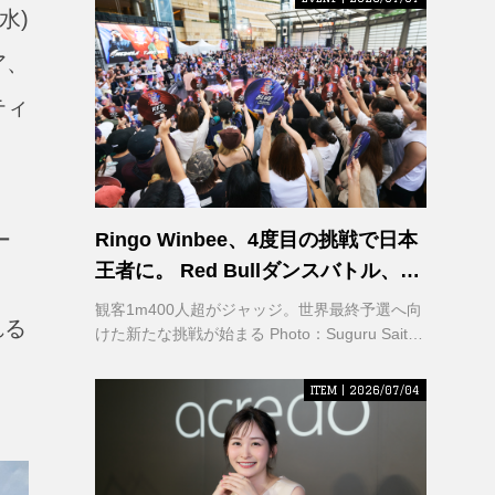
水)
ア、
ティ
ー
Ringo Winbee、4度目の挑戦で日本
王者に。 Red Bullダンスバトル、六
本木で熱狂
観客1m400人超がジャッジ。世界最終予選へ向
れる
けた新たな挑戦が始まる Photo：Suguru Saito /
Red Bull Content Pool
ITEM | 2026/07/04