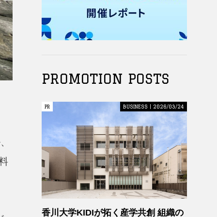
PROMOTION POSTS
PR
PR
BUSINESS | 2026/03/24
ル、
料
香川大学KIDIが拓く産学共創 組織の