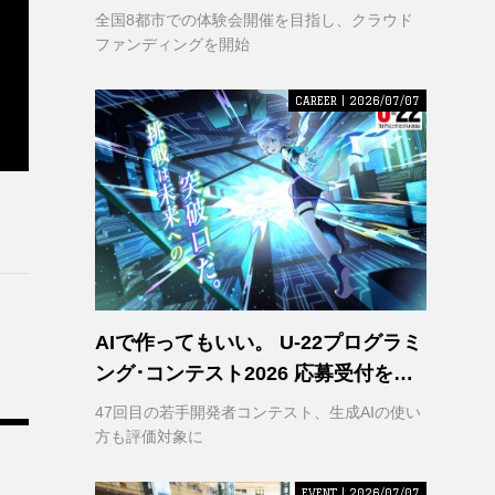
VR｣ 理解の輪を広げるため支援募集
全国8都市での体験会開催を目指し、クラウド
を開始
ファンディングを開始
CAREER | 2026/07/07
AIで作ってもいい。 U-22プログラミ
ング･コンテスト2026 応募受付を開
始
47回目の若手開発者コンテスト、生成AIの使い
方も評価対象に
EVENT | 2026/07/07