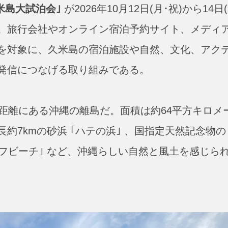
米島大試泊会｣
が2026年10月12日(月･祝)から14日(
。旅行会社やオンライン宿泊予約サイト、メディ
どを対象に、久米島の宿泊施設や自然、文化、アク
発信につなげる取り組みである。
距離にある沖縄の離島だ。面積は約64平方キロメ
約7kmの砂浜 ｢ハテの浜｣ 、国指定天然記念物の
ーフビーチ｣ など、沖縄らしい自然と風土を感じら