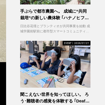
手ぶらで都市農園へ。 成城に“共同
栽培”の新しい農体験 ｢ハナノヒファ
ーム｣ が誕生
日比谷花壇とプランティオが共同事業を始動 成
城学園前駅前に都市型スマートコミュニティ農
園を2026年秋開園
EVENT | 2026/07/27
聞こえない世界を知ってほしい。 ろ
う･難聴者の感覚を体験する ｢Deaf