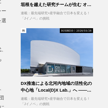
ビ
垣根を越えた研究チームが生む オー
ャー
プンイノベーション
連載：最先端研究×産学融合で日本を変える！
「Jイノベ」の挑戦
を選
PR
PR
BUSINESS | 2026/03/26
代、
も
DX推進による北河内地域の活性化の
、
中心地「Local(D)X Lab.」へ ――延
べ1,400㎡の巨大実証空間で地域DX
団
連載：最先端研究×産学融合で日本を変える！
に挑む 大阪工業大学 DXフィールド
「Jイノベ」の挑戦
局に