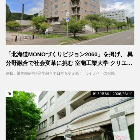
「北海道MONOづくりビジョン2060」を掲げ、 異
分野融合で社会変革に挑む 室蘭工業大学 クリエイ
ティブコラボレーションセンター（CCC）
連載：最先端研究×産学融合で日本を変える！「Jイノベ」の挑戦
PR
PR
BUSINESS | 2026/03/19