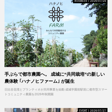
BUSINESS | 2026/07/29
手ぶらで都市農園へ。 成城に“共同栽培”の新しい
農体験 ｢ハナノヒファーム｣ が誕生
日比谷花壇とプランティオが共同事業を始動 成城学園前駅前に都市型スマー
トコミュニティ農園を2026年秋開園
EVENT | 2026/07/27