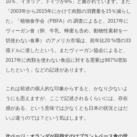
10％、イタリア、ドイツが9%」と書かれています。また
「2003年から2015年にかけて肉類の消費量を15％減らし
た」「植物食学会（PBFA）の 調査によると、2017年に
ヴィーガン食（卵、牛乳、蜂蜜も含め、動物性素材を一
切使わない食事） のアメリカ市場は、前年比20 %増の33
億ドルに達したという。またヴィーガン協会によると、
2017年に肉類を使わない食品に対する需要は987%増加
したという」などの記述があります。
これは前述の個人的な印象からすると、かなり少ないよ
うにも思えますが、ここで記述されるくらいには、存在
感がある、という意味では少なくとも日本の状況とはだ
いぶ違うのでは？という気はします。
次ページ：オランダが目指すのはプラントベース食の世