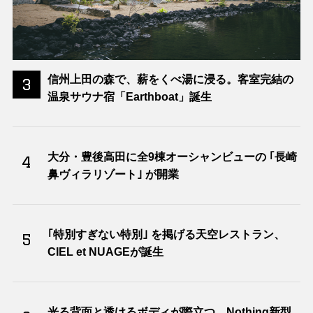
信州上田の森で、薪をくべ湯に浸る。客室完結の
3
温泉サウナ宿「Earthboat」誕生
大分・豊後高田に全9棟オーシャンビューの ｢長崎
4
鼻ヴィラリゾート｣ が開業
｢特別すぎない特別｣ を掲げる天空レストラン、
5
CIEL et NUAGEが誕生
光る背面と透けるボディが際立つ、Nothing新型