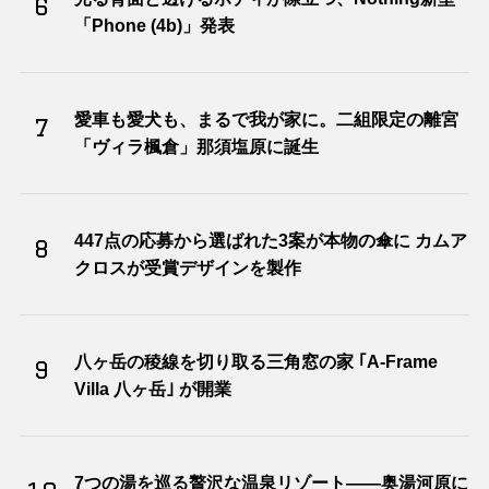
6
「Phone (4b)」発表
愛車も愛犬も、まるで我が家に。二組限定の離宮
7
「ヴィラ楓倉」那須塩原に誕生
447点の応募から選ばれた3案が本物の傘に カムア
8
クロスが受賞デザインを製作
八ヶ岳の稜線を切り取る三角窓の家 ｢A-Frame
9
Villa 八ヶ岳｣ が開業
7つの湯を巡る贅沢な温泉リゾート――奥湯河原に