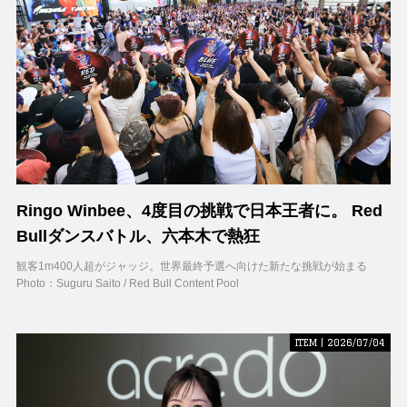
Ringo Winbee、4度目の挑戦で日本王者に。 Red
Bullダンスバトル、六本木で熱狂
観客1m400人超がジャッジ。世界最終予選へ向けた新たな挑戦が始まる
Photo：Suguru Saito / Red Bull Content Pool
ITEM | 2026/07/04