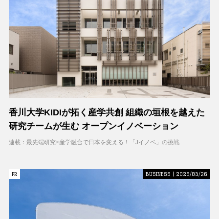
香川大学KIDIが拓く産学共創 組織の垣根を越えた
研究チームが生む オープンイノベーション
連載：最先端研究×産学融合で日本を変える！「Jイノベ」の挑戦
PR
PR
BUSINESS | 2026/03/26