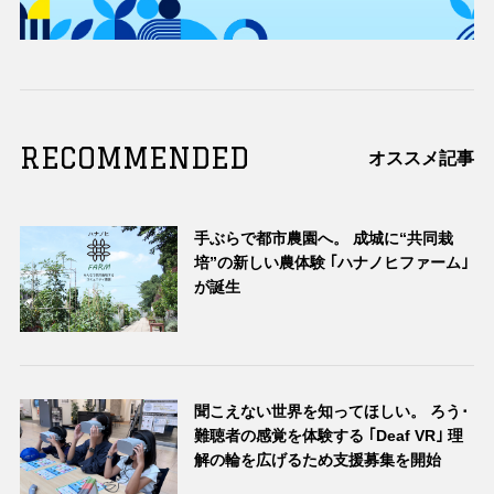
RECOMMENDED
オススメ記事
手ぶらで都市農園へ。 成城に“共同栽
培”の新しい農体験 ｢ハナノヒファーム｣
が誕生
聞こえない世界を知ってほしい。 ろう･
難聴者の感覚を体験する ｢Deaf VR｣ 理
解の輪を広げるため支援募集を開始