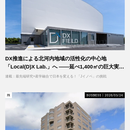
DX推進による北河内地域の活性化の中心地
「Local(D)X Lab.」へ ――延べ1,400㎡の巨大実証
空間で地域DXに挑む 大阪工業大学 DXフィールド
連載：最先端研究×産学融合で日本を変える！「Jイノベ」の挑戦
PR
PR
BUSINESS | 2026/03/24