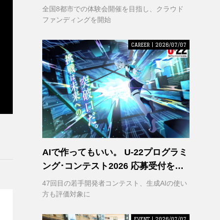
VR｣ 理解の輪を広げるため支援募集
全国8都市での体験会開催を目指し、クラウド
を開始
ファンディングを開始
CAREER | 2026/07/07
AIで作ってもいい。 U-22プログラミ
ング･コンテスト2026 応募受付を開
始
47回目の若手開発者コンテスト、生成AIの使い
方も評価対象に
EVENT | 2026/07/07