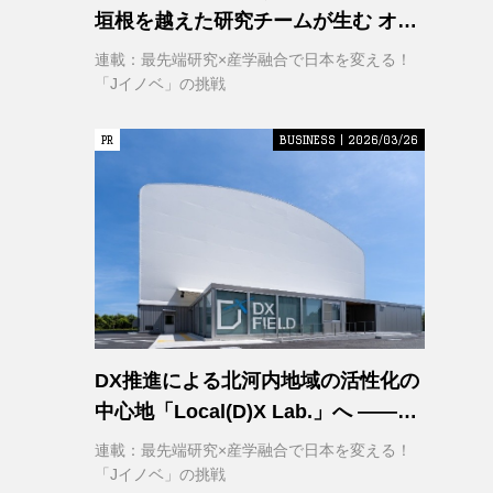
垣根を越えた研究チームが生む オー
プンイノベーション
連載：最先端研究×産学融合で日本を変える！
「Jイノベ」の挑戦
PR
PR
BUSINESS | 2026/03/26
DX推進による北河内地域の活性化の
中心地「Local(D)X Lab.」へ ――延
べ1,400㎡の巨大実証空間で地域DX
連載：最先端研究×産学融合で日本を変える！
に挑む 大阪工業大学 DXフィールド
「Jイノベ」の挑戦