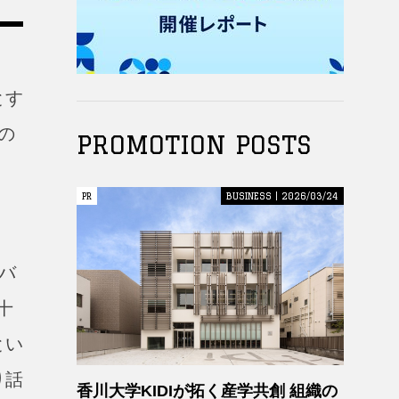
とす
の
PROMOTION POSTS
PR
PR
BUSINESS | 2026/03/24
定バ
十
とい
り話
香川大学KIDIが拓く産学共創 組織の