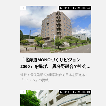
PR
PR
BUSINESS | 2026/03/24
「北海道MONOづくりビジョン
2060」を掲げ、 異分野融合で社会変
革に挑む 室蘭工業大学 クリエイティ
連載：最先端研究×産学融合で日本を変える！
ブコラボレーションセンター
「Jイノベ」の挑戦
（CCC）
PR
PR
BUSINESS | 2026/03/19