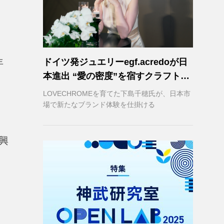
ドイツ発ジュエリーegf.acredoが日
年
本進出 “愛の密度”を宿すクラフトマ
、
ンシップ
LOVECHROMEを育てた下島千穂氏が、日本市
場で新たなブランド体験を仕掛ける
興