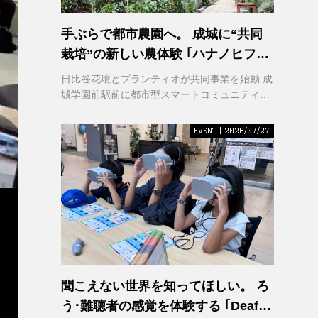
手ぶらで都市農園へ。 成城に“共同
栽培”の新しい農体験 ｢ハナノヒファ
ーム｣ が誕生
日比谷花壇とプランティオが共同事業を始動 成
城学園前駅前に都市型スマートコミュニティ農
園を2026年秋開園
EVENT | 2026/07/27
聞こえない世界を知ってほしい。 ろ
う･難聴者の感覚を体験する ｢Deaf