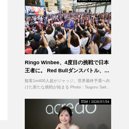
Ringo Winbee、4度目の挑戦で日本
王者に。 Red Bullダンスバトル、六
本木で熱狂
観客1m400人超がジャッジ。世界最終予選へ向
けた新たな挑戦が始まる Photo：Suguru Saito /
Red Bull Content Pool
ITEM | 2026/07/04