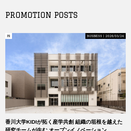
PROMOTION POSTS
PR
PR
BUSINESS | 2026/03/24
香川大学KIDIが拓く産学共創 組織の垣根を越えた
研究チームが生む オープンイノベーション