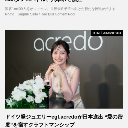
観客1m400人超がジャッジ。世界最終予選へ向けた新たな挑戦が始まる
Photo：Suguru Saito / Red Bull Content Pool
ITEM | 2026/07/04
ドイツ発ジュエリーegf.acredoが日本進出 “愛の密
度”を宿すクラフトマンシップ