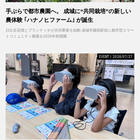
手ぶらで都市農園へ。 成城に“共同栽培”の新しい
農体験 ｢ハナノヒファーム｣ が誕生
日比谷花壇とプランティオが共同事業を始動 成城学園前駅前に都市型スマー
トコミュニティ農園を2026年秋開園
EVENT | 2026/07/27