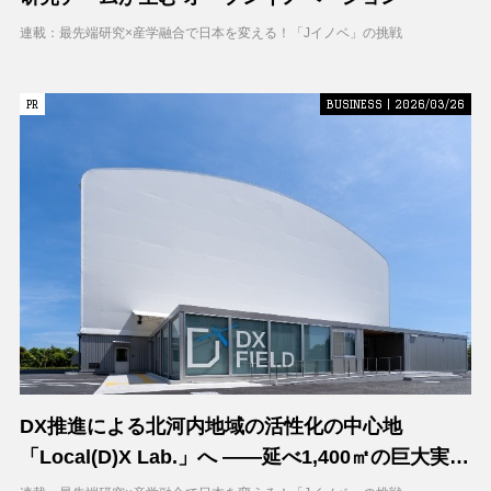
連載：最先端研究×産学融合で日本を変える！「Jイノベ」の挑戦
PR
PR
BUSINESS | 2026/03/26
DX推進による北河内地域の活性化の中心地
「Local(D)X Lab.」へ ――延べ1,400㎡の巨大実証
空間で地域DXに挑む 大阪工業大学 DXフィールド