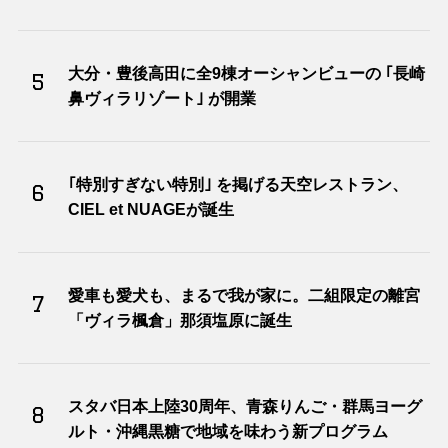
大分・豊後高田に全9棟オーシャンビューの ｢長崎
5
鼻ヴィラリゾート｣ が開業
｢特別すぎない特別｣ を掲げる天空レストラン、
6
CIEL et NUAGEが誕生
愛車も愛犬も、まるで我が家に。二組限定の離宮
7
「ヴィラ楓倉」那須塩原に誕生
スタバ日本上陸30周年、青森りんご・群馬ヨーグ
8
ルト・沖縄黒糖で地域を味わう新プログラム