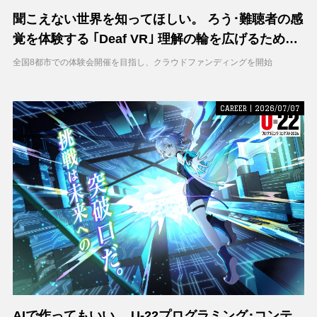
聞こえない世界を知ってほしい。 ろう･難聴者の感
覚を体験する ｢Deaf VR｣ 理解の輪を広げるため支
援募集を開始
全国8都市での体験会開催を目指し、クラウドファンディングを開始
CAREER | 2026/07/07
AIで作ってもいい。 U-22プログラミング･コンテ