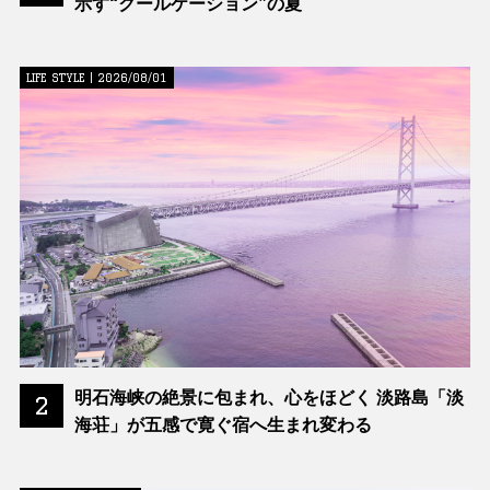
示す“クールケーション”の夏
LIFE STYLE | 2026/08/01
明石海峡の絶景に包まれ、心をほどく 淡路島「淡
2
海荘」が五感で寛ぐ宿へ生まれ変わる