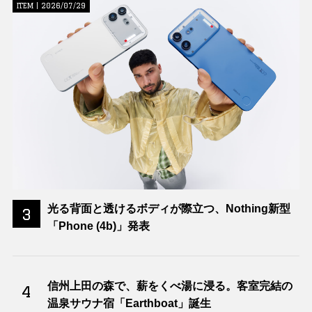
ITEM | 2026/07/29
光る背面と透けるボディが際立つ、Nothing新型
3
「Phone (4b)」発表
信州上田の森で、薪をくべ湯に浸る。客室完結の
4
温泉サウナ宿「Earthboat」誕生