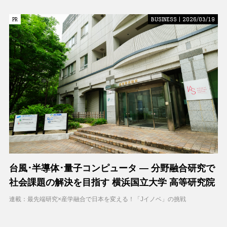
PR
PR
BUSINESS | 2026/03/19
台風･半導体･量子コンピュータ ― 分野融合研究で
社会課題の解決を目指す 横浜国立大学 高等研究院
連載：最先端研究×産学融合で日本を変える！「Jイノベ」の挑戦