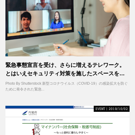
緊急事態宣言を受け、さらに増えるテレワーク。
とはいえセキュリティ対策を施したスペースをど
れだけの人が用意できるだろうか
Photo By Shutterstock 新型コロナウイルス（COVID-19）の感染拡大を防ぐ
ために発令された緊急...
EVENT | 2019/10/02