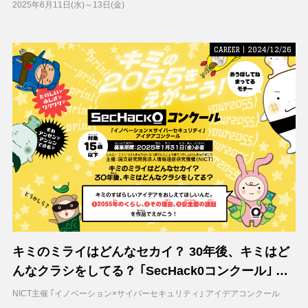
2025年6月11日(水)～13日(金)
CAREER | 2024/12/26
キミのミライはどんなセカイ？ 30年後、キミはど
んなクラシをしてる？ ｢SecHack0コンクール｣ が
開催
NICT主催 ｢イノベーション×サイバーセキュリティ｣ アイデアコンクール