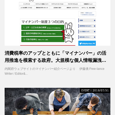
消費税率のアップとともに「マイナンバー」の活
用推進を模索する政府。大規模な個人情報漏洩が
頻発する中で、そのセキュリティ対策は万全なの
内閣府ウェブサイトのマイナンバー紹介ページより 伊藤僑 Free-lance
Writer / Editor&...
だろうか
EVENT | 2019/07/31