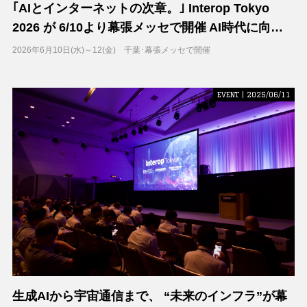
｢AIとインターネットの次章。｣ Interop Tokyo
2026 が 6/10より幕張メッセで開催 AI時代に向き
合うためのヒントと見どころ
2026年6月10日(水)～12(金) 千葉･幕張メッセで開催
EVENT | 2025/06/11
生成AIから宇宙通信まで、 “未来のインフラ”が幕