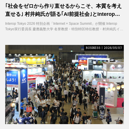
｢社会をゼロから作り直せるからこそ、本質を考え
直せる｣ 村井純氏が語る｢AI前提社会｣とInterop
Tokyoが宇宙に取り組む理由
Interop Tokyo 2026 特別企画「Internet × Space Summit」が開催 Interop
Tokyo実行委員長 慶應義塾大学 名誉教授・特別特区特任教授・村井純氏イン
タビュー
BUSINESS | 2026/05/07