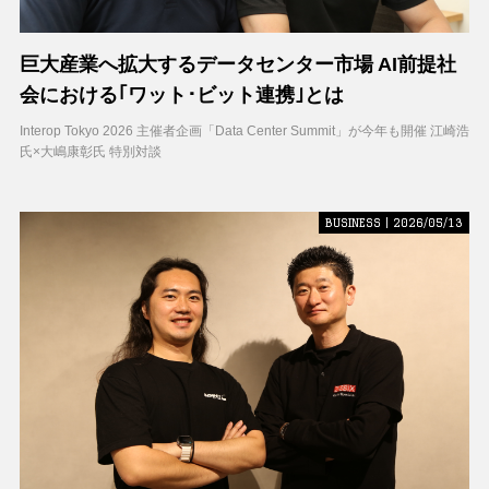
巨大産業へ拡大するデータセンター市場 AI前提社
会における｢ワット･ビット連携｣とは
Interop Tokyo 2026 主催者企画「Data Center Summit」が今年も開催 江崎浩
氏×大嶋康彰氏 特別対談
BUSINESS | 2026/05/13