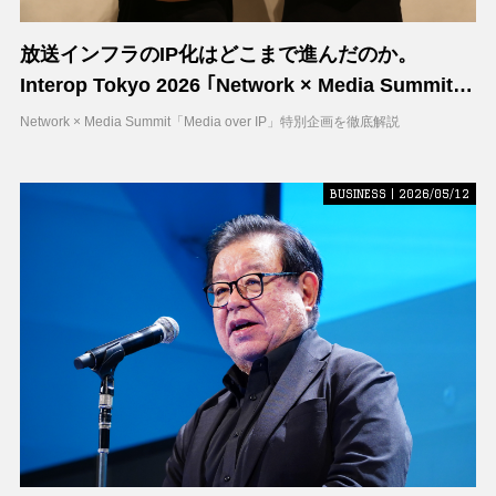
放送インフラのIP化はどこまで進んだのか。
Interop Tokyo 2026 ｢Network × Media Summit｣
から見える放送現場の変化
Network × Media Summit「Media over IP」特別企画を徹底解説
BUSINESS | 2026/05/12