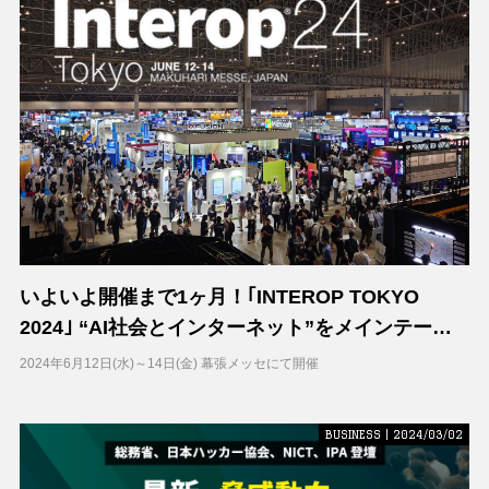
いよいよ開催まで1ヶ月！｢INTEROP TOKYO
2024｣ “AI社会とインターネット”をメインテーマ
に最新のインターネットテクノロジーが集結！！
2024年6月12日(水)～14日(金) 幕張メッセにて開催
BUSINESS | 2024/03/02