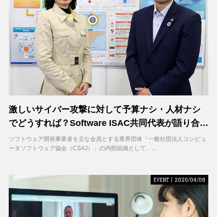
激しいサイバー攻撃に対して予算ナシ・人材ナシ
でどうすれば？Software ISAC共同代表が語り合
う、企業サイバーセキュリティはじめの一歩
ソフトウェア開発事業者を主な会員とする業界団体「一般社団法人コンピュ
ータソフトウェア協会（CSAJ）」の内部組織として、...
EVENT | 2020/04/08