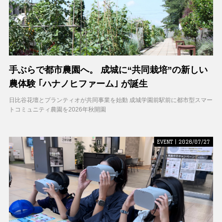
手ぶらで都市農園へ。 成城に“共同栽培”の新しい
農体験 ｢ハナノヒファーム｣ が誕生
日比谷花壇とプランティオが共同事業を始動 成城学園前駅前に都市型スマー
トコミュニティ農園を2026年秋開園
EVENT | 2026/07/27