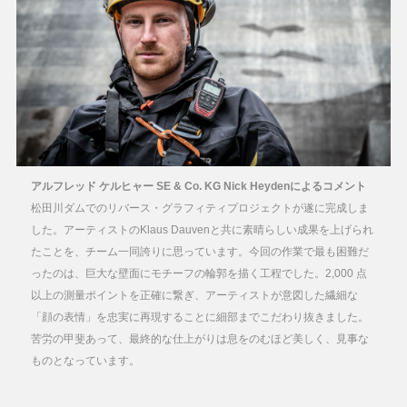
アルフレッド ケルヒャー SE & Co. KG Nick Heydenによるコメント
松田川ダムでのリバース・グラフィティプロジェクトが遂に完成しま
した。アーティストのKlaus Dauvenと共に素晴らしい成果を上げられ
たことを、チーム一同誇りに思っています。今回の作業で最も困難だ
ったのは、巨大な壁面にモチーフの輪郭を描く工程でした。2,000 点
以上の測量ポイントを正確に繋ぎ、アーティストが意図した繊細な
「顔の表情」を忠実に再現することに細部までこだわり抜きました。
苦労の甲斐あって、最終的な仕上がりは息をのむほど美しく、見事な
ものとなっています。