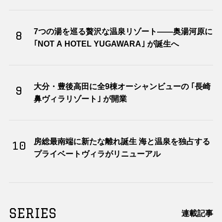
7つの湯を巡る贅沢な温泉リゾート――奥湯河原に
8
｢NOT A HOTEL YUGAWARA｣ が誕生へ
大分・豊後高田に全9棟オーシャンビューの ｢長崎
9
鼻ヴィラリゾート｣ が開業
房総最南端に新たな離れ誕生 海と温泉を独占する
10
プライベートヴィラがリニューアル
SERIES
連載記事