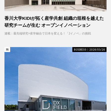
香川大学KIDIが拓く産学共創 組織の垣根を越えた
研究チームが生む オープンイノベーション
連載：最先端研究×産学融合で日本を変える！「Jイノベ」の挑戦
PR
PR
BUSINESS | 2026/03/26