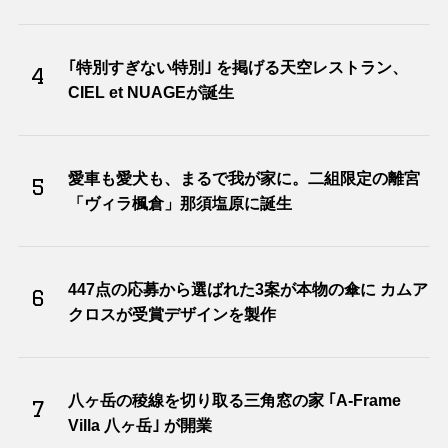
｢特別すぎない特別｣ を掲げる天空レストラン、
4
CIEL et NUAGEが誕生
愛車も愛犬も、まるで我が家に。二組限定の離宮
5
「ヴィラ楓倉」那須塩原に誕生
447点の応募から選ばれた3案が本物の傘に カムア
6
クロスが受賞デザインを製作
八ヶ岳の稜線を切り取る三角窓の家 ｢A-Frame
7
Villa 八ヶ岳｣ が開業