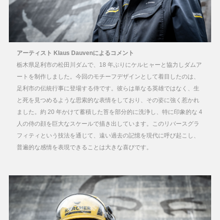
アーティスト Klaus Dauvenによるコメント
栃木県足利市の松田川ダムで、18 年ぶりにケルヒャーと協力しダムア
ートを制作しました。今回のモチーフデザインとして着目したのは、
足利市の伝統行事に登場する侍です。彼らは単なる英雄ではなく、生
と死を見つめるような思索的な表情をしており、その姿に強く惹かれ
ました。約 20 年かけて蓄積した苔を部分的に洗浄し、特に印象的な 4
人の侍の顔を巨大なスケールで描き出しています。このリバースグラ
フィティという技法を通じて、遠い過去の記憶を現代に呼び起こし、
普遍的な感情を表現できることは大きな喜びです。