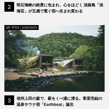
明石海峡の絶景に包まれ、心をほどく 淡路島「淡
2
海荘」が五感で寛ぐ宿へ生まれ変わる
LIFE STYLE | 2026/08/02
信州上田の森で、薪をくべ湯に浸る。客室完結の
3
温泉サウナ宿「Earthboat」誕生