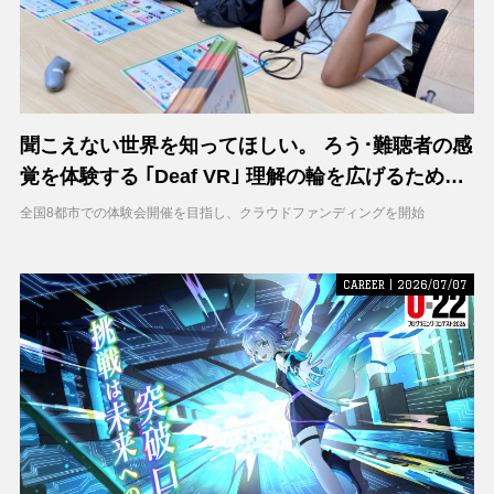
聞こえない世界を知ってほしい。 ろう･難聴者の感
覚を体験する ｢Deaf VR｣ 理解の輪を広げるため支
援募集を開始
全国8都市での体験会開催を目指し、クラウドファンディングを開始
CAREER | 2026/07/07