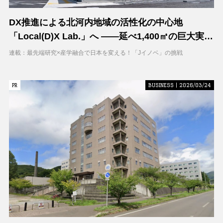
DX推進による北河内地域の活性化の中心地
「Local(D)X Lab.」へ ――延べ1,400㎡の巨大実証
空間で地域DXに挑む 大阪工業大学 DXフィールド
連載：最先端研究×産学融合で日本を変える！「Jイノベ」の挑戦
PR
PR
BUSINESS | 2026/03/24