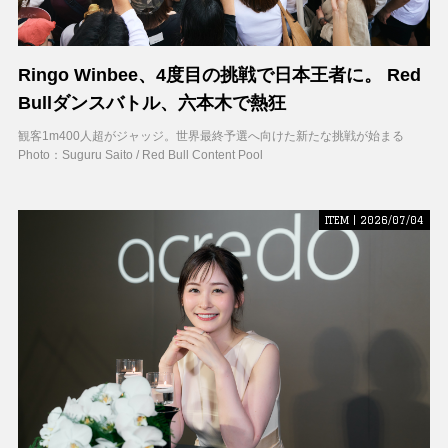
Ringo Winbee、4度目の挑戦で日本王者に。 Red
Bullダンスバトル、六本木で熱狂
観客1m400人超がジャッジ。世界最終予選へ向けた新たな挑戦が始まる
Photo：Suguru Saito / Red Bull Content Pool
ITEM | 2026/07/04