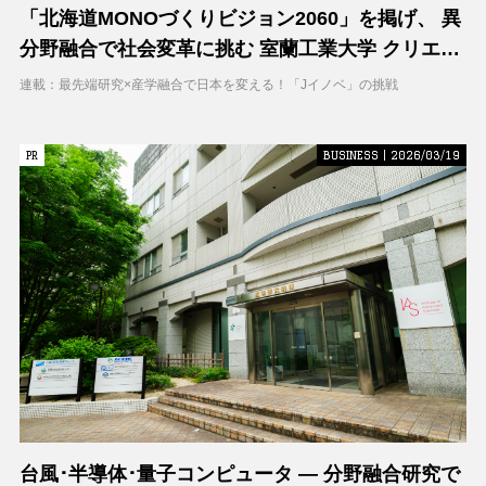
「北海道MONOづくりビジョン2060」を掲げ、 異
分野融合で社会変革に挑む 室蘭工業大学 クリエイ
ティブコラボレーションセンター（CCC）
連載：最先端研究×産学融合で日本を変える！「Jイノベ」の挑戦
PR
PR
BUSINESS | 2026/03/19
台風･半導体･量子コンピュータ ― 分野融合研究で