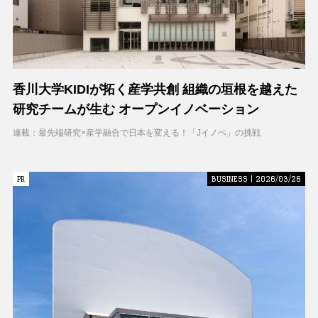
香川大学KIDIが拓く産学共創 組織の垣根を越えた
研究チームが生む オープンイノベーション
連載：最先端研究×産学融合で日本を変える！「Jイノベ」の挑戦
PR
PR
BUSINESS | 2026/03/26