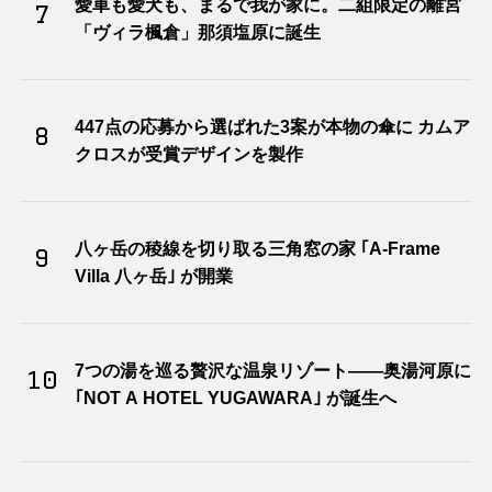
愛車も愛犬も、まるで我が家に。二組限定の離宮
7
「ヴィラ楓倉」那須塩原に誕生
447点の応募から選ばれた3案が本物の傘に カムア
8
クロスが受賞デザインを製作
八ヶ岳の稜線を切り取る三角窓の家 ｢A-Frame
9
Villa 八ヶ岳｣ が開業
7つの湯を巡る贅沢な温泉リゾート――奥湯河原に
10
｢NOT A HOTEL YUGAWARA｣ が誕生へ