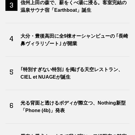
信州上田の森で、薪をくべ湯に浸る。客室完結の
3
温泉サウナ宿「Earthboat」誕生
大分・豊後高田に全9棟オーシャンビューの ｢長崎
4
鼻ヴィラリゾート｣ が開業
｢特別すぎない特別｣ を掲げる天空レストラン、
5
CIEL et NUAGEが誕生
光る背面と透けるボディが際立つ、Nothing新型
6
「Phone (4b)」発表