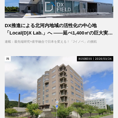
DX推進による北河内地域の活性化の中心地
「Local(D)X Lab.」へ ――延べ1,400㎡の巨大実証
空間で地域DXに挑む 大阪工業大学 DXフィールド
連載：最先端研究×産学融合で日本を変える！「Jイノベ」の挑戦
PR
PR
BUSINESS | 2026/03/24