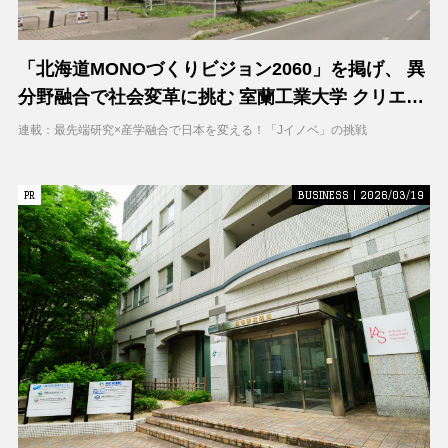
「北海道MONOづくりビジョン2060」を掲げ、 異
分野融合で社会変革に挑む 室蘭工業大学 クリエイ
ティブコラボレーションセンター（CCC）
連載：最先端研究×産学融合で日本を変える！「Jイノベ」の挑戦
PR
PR
BUSINESS | 2026/03/19