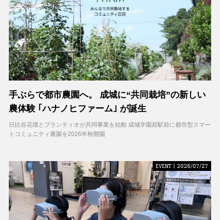
手ぶらで都市農園へ。 成城に“共同栽培”の新しい
農体験 ｢ハナノヒファーム｣ が誕生
日比谷花壇とプランティオが共同事業を始動 成城学園前駅前に都市型スマー
トコミュニティ農園を2026年秋開園
EVENT | 2026/07/27