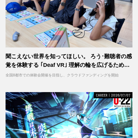
聞こえない世界を知ってほしい。 ろう･難聴者の感
覚を体験する ｢Deaf VR｣ 理解の輪を広げるため支
援募集を開始
全国8都市での体験会開催を目指し、クラウドファンディングを開始
CAREER | 2026/07/07