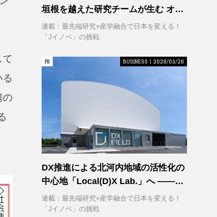
ン
垣根を越えた研究チームが生む オー
プンイノベーション
連載：最先端研究×産学融合で日本を変える！
「Jイノベ」の挑戦
して
PR
PR
BUSINESS | 2026/03/26
いる
携の
る
DX推進による北河内地域の活性化の
中心地「Local(D)X Lab.」へ ――延
べ1,400㎡の巨大実証空間で地域DX
連載：最先端研究×産学融合で日本を変える！
に挑む 大阪工業大学 DXフィールド
「Jイノベ」の挑戦