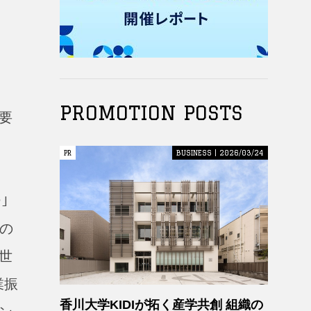
PROMOTION POSTS
要
PR
PR
BUSINESS | 2026/03/24
｣
の
世
業振
香川大学KIDIが拓く産学共創 組織の