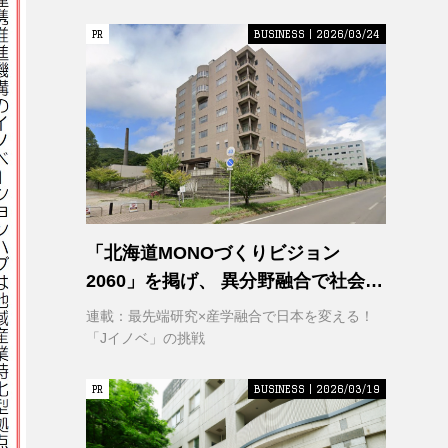
PR
PR
BUSINESS | 2026/03/24
「北海道MONOづくりビジョン
2060」を掲げ、 異分野融合で社会変
革に挑む 室蘭工業大学 クリエイティ
連載：最先端研究×産学融合で日本を変える！
ブコラボレーションセンター
「Jイノベ」の挑戦
（CCC）
PR
PR
BUSINESS | 2026/03/19