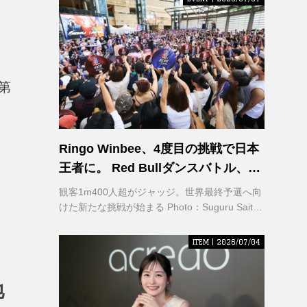
第
Ringo Winbee、4度目の挑戦で日本
王者に。 Red Bullダンスバトル、六
本木で熱狂
観客1m400人超がジャッジ。世界最終予選へ向
けた新たな挑戦が始まる Photo：Suguru Saito /
Red Bull Content Pool
ITEM | 2026/07/04
地