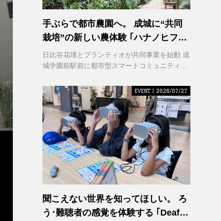
手ぶらで都市農園へ。 成城に“共同
栽培”の新しい農体験 ｢ハナノヒファ
ーム｣ が誕生
日比谷花壇とプランティオが共同事業を始動 成
城学園前駅前に都市型スマートコミュニティ農
園を2026年秋開園
EVENT | 2026/07/27
聞こえない世界を知ってほしい。 ろ
う･難聴者の感覚を体験する ｢Deaf