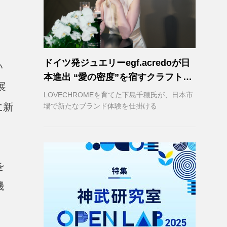
ドイツ発ジュエリーegf.acredoが日
い
本進出 “愛の密度”を宿すクラフトマ
展
ンシップ
LOVECHROMEを育てた下島千穂氏が、日本市
に新
場で新たなブランド体験を仕掛ける
。
を
機