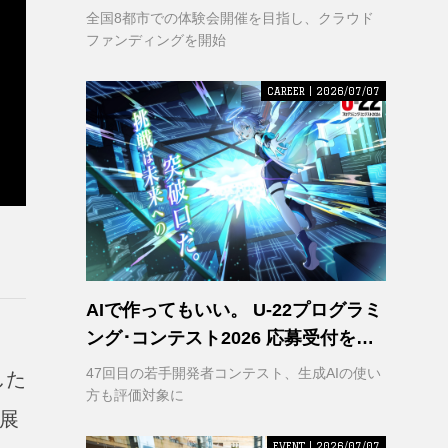
VR｣ 理解の輪を広げるため支援募集
全国8都市での体験会開催を目指し、クラウド
を開始
ファンディングを開始
CAREER | 2026/07/07
AIで作ってもいい。 U-22プログラミ
ング･コンテスト2026 応募受付を開
始
47回目の若手開発者コンテスト、生成AIの使い
した
方も評価対象に
展
EVENT | 2026/07/07