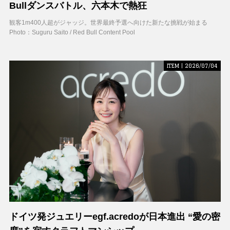
Bullダンスバトル、六本木で熱狂
観客1m400人超がジャッジ。世界最終予選へ向けた新たな挑戦が始まる
Photo：Suguru Saito / Red Bull Content Pool
ITEM | 2026/07/04
ドイツ発ジュエリーegf.acredoが日本進出 “愛の密