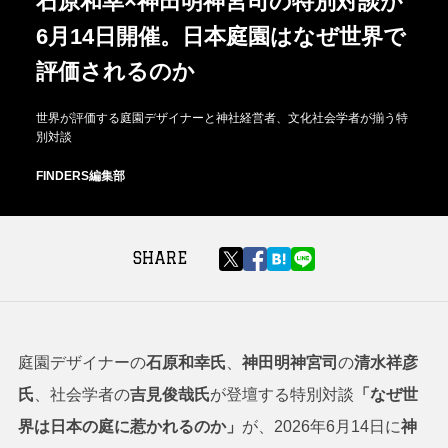
石原和幸×神田明神宮司の特別対談が
6月14日開催。日本庭園はなぜ世界で
評価されるのか
世界が評価する庭園デザイナーと神社経営者、文化社会学者が揃う特
別対談
FINDERS編集部
SHARE
庭園デザイナーの
石原和幸氏
、
神田明神宮司
の
清水祥彦
氏
、社会学者の
吉見俊哉氏
が登壇する特別対談
「なぜ世
界は日本の庭に惹かれるのか」
が、2026年6月14日に
神