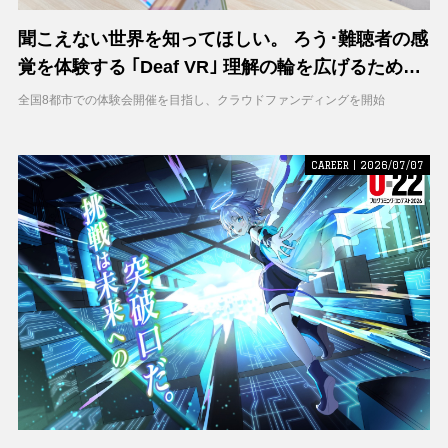
聞こえない世界を知ってほしい。 ろう･難聴者の感
覚を体験する ｢Deaf VR｣ 理解の輪を広げるため支
援募集を開始
全国8都市での体験会開催を目指し、クラウドファンディングを開始
CAREER | 2026/07/07