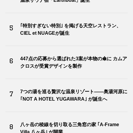
温泉サウナ宿「Earthboat」誕生
｢特別すぎない特別｣ を掲げる天空レストラン、
5
CIEL et NUAGEが誕生
447点の応募から選ばれた3案が本物の傘に カムア
6
クロスが受賞デザインを製作
7つの湯を巡る贅沢な温泉リゾート――奥湯河原に
7
｢NOT A HOTEL YUGAWARA｣ が誕生へ
八ヶ岳の稜線を切り取る三角窓の家 ｢A-Frame
8
Villa 八ヶ岳｣ が開業