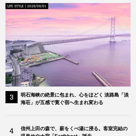
LIFE STYLE | 2026/08/01
明石海峡の絶景に包まれ、心をほどく 淡路島「淡
3
海荘」が五感で寛ぐ宿へ生まれ変わる
信州上田の森で、薪をくべ湯に浸る。客室完結の
4