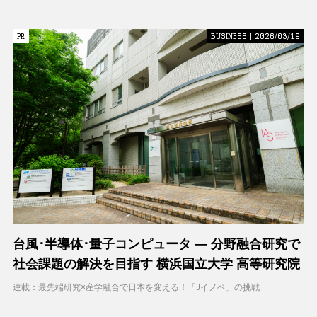
PR
PR
BUSINESS | 2026/03/19
台風･半導体･量子コンピュータ ― 分野融合研究で
社会課題の解決を目指す 横浜国立大学 高等研究院
連載：最先端研究×産学融合で日本を変える！「Jイノベ」の挑戦