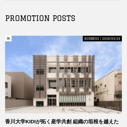
PROMOTION POSTS
PR
PR
BUSINESS | 2026/03/24
香川大学KIDIが拓く産学共創 組織の垣根を越えた