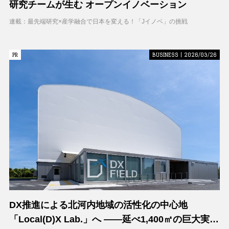
研究チームが生む オープンイノベーション
連載：最先端研究×産学融合で日本を変える！「Jイノベ」の挑戦
PR
PR
BUSINESS | 2026/03/26
DX推進による北河内地域の活性化の中心地
「Local(D)X Lab.」へ ――延べ1,400㎡の巨大実証