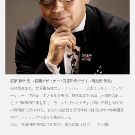
石原 和幸 氏 （庭園デザイナー / 石原和幸デザイン研究所 代表）
長崎県生まれ。世界最高峰のガーデンショー「英国チェルシーフラワ
ーショー」で連続してメダルを獲得。自然風景を凝縮した独自の庭づ
くりで国際的評価を受け、故・エリザベス女王より高い評価を受け“緑
の魔術師”と称された。独自の自然観と空間構成力は国内外の都市開発
やブランディングで注目を集めている。
今回、神田明神境内にて新作の「風景盆栽（盆景）」を公開。