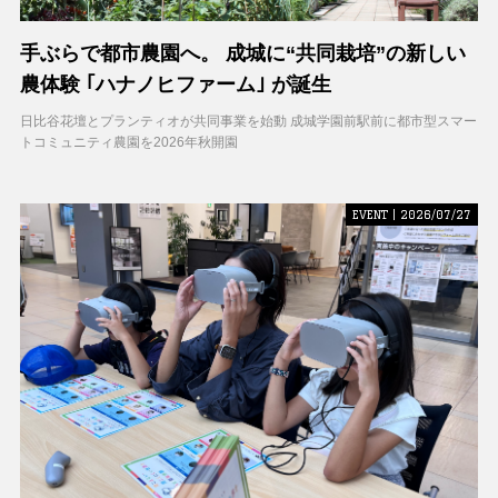
手ぶらで都市農園へ。 成城に“共同栽培”の新しい
農体験 ｢ハナノヒファーム｣ が誕生
日比谷花壇とプランティオが共同事業を始動 成城学園前駅前に都市型スマー
トコミュニティ農園を2026年秋開園
EVENT | 2026/07/27