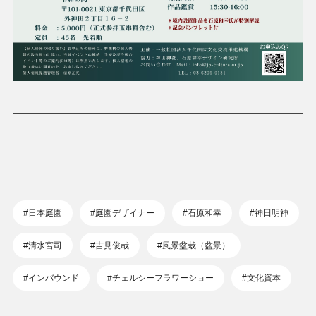
#日本庭園
#庭園デザイナー
#石原和幸
#神田明神
#清水宮司
#吉見俊哉
#風景盆栽（盆景）
#インバウンド
#チェルシーフラワーショー
#文化資本