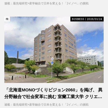
空間で地域DXに挑む 大阪工業大学 DXフィールド
連載：最先端研究×産学融合で日本を変える！「Jイノベ」の挑戦
PR
PR
BUSINESS | 2026/03/24
「北海道MONOづくりビジョン2060」を掲げ、 異
分野融合で社会変革に挑む 室蘭工業大学 クリエイ
ティブコラボレーションセンター（CCC）
連載：最先端研究×産学融合で日本を変える！「Jイノベ」の挑戦