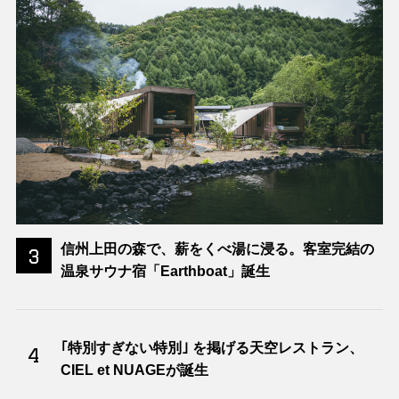
信州上田の森で、薪をくべ湯に浸る。客室完結の
3
温泉サウナ宿「Earthboat」誕生
｢特別すぎない特別｣ を掲げる天空レストラン、
4
CIEL et NUAGEが誕生