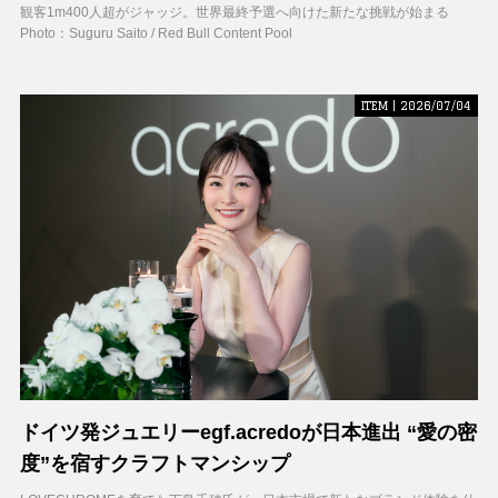
観客1m400人超がジャッジ。世界最終予選へ向けた新たな挑戦が始まる
Photo：Suguru Saito / Red Bull Content Pool
ITEM | 2026/07/04
ドイツ発ジュエリーegf.acredoが日本進出 “愛の密
度”を宿すクラフトマンシップ