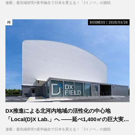
連載：最先端研究×産学融合で日本を変える！「Jイノベ」の挑戦
PR
PR
BUSINESS | 2026/03/26
DX推進による北河内地域の活性化の中心地
「Local(D)X Lab.」へ ――延べ1,400㎡の巨大実証
空間で地域DXに挑む 大阪工業大学 DXフィールド
連載：最先端研究×産学融合で日本を変える！「Jイノベ」の挑戦