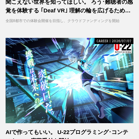
聞こえない世界を知ってほしい。 ろう･難聴者の感
覚を体験する ｢Deaf VR｣ 理解の輪を広げるため支
援募集を開始
全国8都市での体験会開催を目指し、クラウドファンディングを開始
CAREER | 2026/07/07
AIで作ってもいい。 U-22プログラミング･コンテ