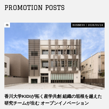
PROMOTION POSTS
PR
PR
BUSINESS | 2026/03/24
香川大学KIDIが拓く産学共創 組織の垣根を越えた
研究チームが生む オープンイノベーション