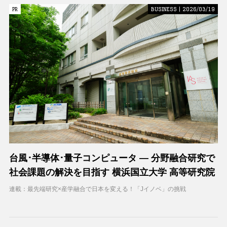
PR
PR
BUSINESS | 2026/03/19
台風･半導体･量子コンピュータ ― 分野融合研究で
社会課題の解決を目指す 横浜国立大学 高等研究院
連載：最先端研究×産学融合で日本を変える！「Jイノベ」の挑戦