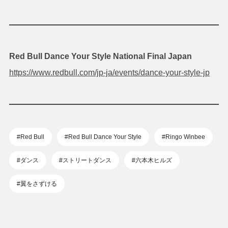
Red Bull Dance Your Style National Final Japan
https://www.redbull.com/jp-ja/events/dance-your-style-jp
#Red Bull
#Red Bull Dance Your Style
#Ringo Winbee
#ダンス
#ストリートダンス
#六本木ヒルズ
#翼をさずける