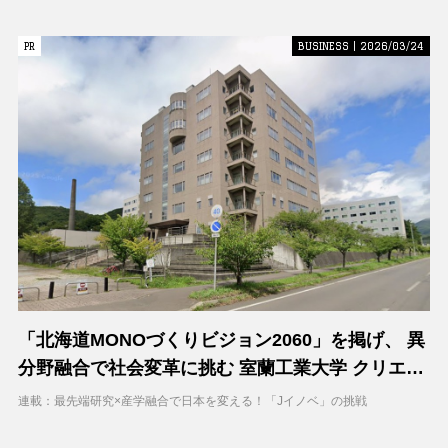
PR
PR
BUSINESS | 2026/03/24
「北海道MONOづくりビジョン2060」を掲げ、 異
分野融合で社会変革に挑む 室蘭工業大学 クリエイ
ティブコラボレーションセンター（CCC）
連載：最先端研究×産学融合で日本を変える！「Jイノベ」の挑戦