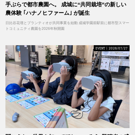
手ぶらで都市農園へ。 成城に“共同栽培”の新しい
農体験 ｢ハナノヒファーム｣ が誕生
日比谷花壇とプランティオが共同事業を始動 成城学園前駅前に都市型スマー
トコミュニティ農園を2026年秋開園
EVENT | 2026/07/27