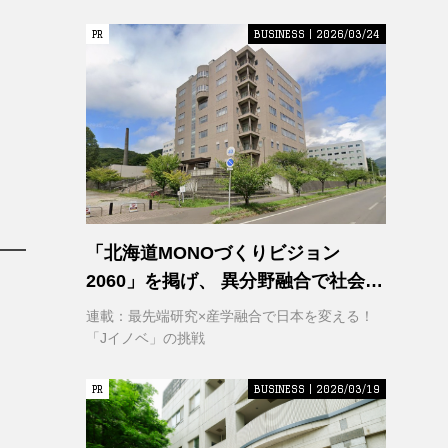
PR
PR
BUSINESS | 2026/03/24
「北海道MONOづくりビジョン
2060」を掲げ、 異分野融合で社会変
革に挑む 室蘭工業大学 クリエイティ
連載：最先端研究×産学融合で日本を変える！
ブコラボレーションセンター
「Jイノベ」の挑戦
（CCC）
PR
PR
BUSINESS | 2026/03/19