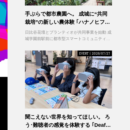
手ぶらで都市農園へ。 成城に“共同
栽培”の新しい農体験 ｢ハナノヒファ
ーム｣ が誕生
日比谷花壇とプランティオが共同事業を始動 成
城学園前駅前に都市型スマートコミュニティ農
園を2026年秋開園
EVENT | 2026/07/27
聞こえない世界を知ってほしい。 ろ
う･難聴者の感覚を体験する ｢Deaf