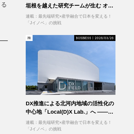
よる
垣根を越えた研究チームが生む オー
プンイノベーション
連載：最先端研究×産学融合で日本を変える！
「Jイノベ」の挑戦
PR
PR
BUSINESS | 2026/03/26
DX推進による北河内地域の活性化の
中心地「Local(D)X Lab.」へ ――延
べ1,400㎡の巨大実証空間で地域DX
連載：最先端研究×産学融合で日本を変える！
に挑む 大阪工業大学 DXフィールド
「Jイノベ」の挑戦