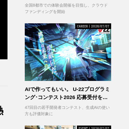
VR｣ 理解の輪を広げるため支援募集
全国8都市での体験会開催を目指し、クラウド
を開始
ファンディングを開始
CAREER | 2026/07/07
AIで作ってもいい。 U-22プログラミ
ング･コンテスト2026 応募受付を開
始
47回目の若手開発者コンテスト、生成AIの使い
熱
方も評価対象に
EVENT | 2026/07/07