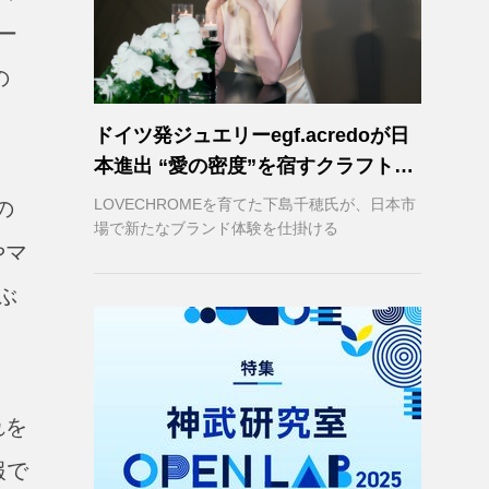
ー
の
ドイツ発ジュエリーegf.acredoが日
本進出 “愛の密度”を宿すクラフトマ
ンシップ
LOVECHROMEを育てた下島千穂氏が、日本市
の
場で新たなブランド体験を仕掛ける
やマ
ぶ
れを
報で