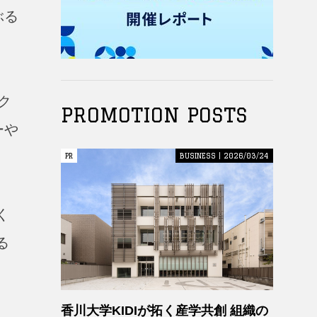
ぶる
ラク
PROMOTION POSTS
ーや
PR
PR
BUSINESS | 2026/03/24
く
る
香川大学KIDIが拓く産学共創 組織の