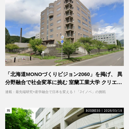
「北海道MONOづくりビジョン2060」を掲げ、 異
分野融合で社会変革に挑む 室蘭工業大学 クリエイ
ティブコラボレーションセンター（CCC）
連載：最先端研究×産学融合で日本を変える！「Jイノベ」の挑戦
PR
PR
BUSINESS | 2026/03/19