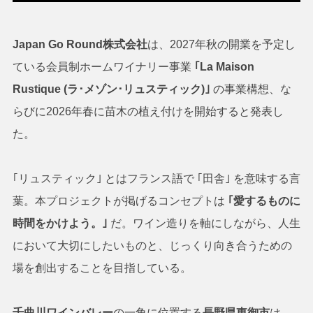
Japan Go Round株式会社
は、2027年秋の開業を予定し
ている会員制ホームワイナリー事業
｢La Maison
Rustique (ラ･メゾン･リュスティック)｣
の事業構想、な
らびに2026年春に苗木の植え付けを開始すると発表し
た。
｢リュスティック｣ とはフランス語で ｢田舎｣ を意味する言
葉。本プロジェクトが掲げるコンセプトは
｢愛するものに
時間をかけよう。｣
だ。ワイン造りを軸にしながら、人生
において大切にしたいものと、じっくり向き合うための
場を創出することを目指している。
千曲川ワインバレー
の一角に位置する
長野県東御市
は、