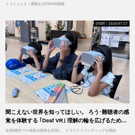
トコミュニティ農園を2026年秋開園
EVENT | 2026/07/27
聞こえない世界を知ってほしい。 ろう･難聴者の感
覚を体験する ｢Deaf VR｣ 理解の輪を広げるため支
援募集を開始
全国8都市での体験会開催を目指し、クラウドファンディングを開始