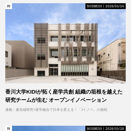
PR
PR
BUSINESS | 2026/03/24
香川大学KIDIが拓く産学共創 組織の垣根を越えた
研究チームが生む オープンイノベーション
連載：最先端研究×産学融合で日本を変える！「Jイノベ」の挑戦
PR
PR
BUSINESS | 2026/03/26