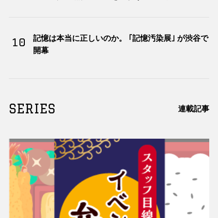
記憶は本当に正しいのか。 ｢記憶汚染展｣ が渋谷で
10
開幕
SERIES
連載記事