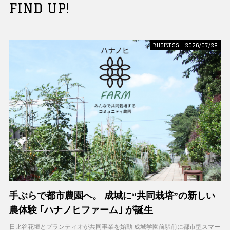
FIND UP!
BUSINESS | 2026/07/29
手ぶらで都市農園へ。 成城に“共同栽培”の新しい
農体験 ｢ハナノヒファーム｣ が誕生
日比谷花壇とプランティオが共同事業を始動 成城学園前駅前に都市型スマー