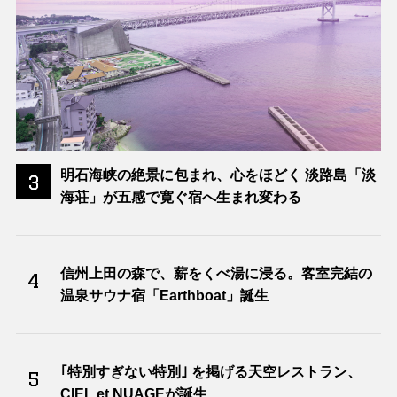
明石海峡の絶景に包まれ、心をほどく 淡路島「淡
3
海荘」が五感で寛ぐ宿へ生まれ変わる
信州上田の森で、薪をくべ湯に浸る。客室完結の
4
温泉サウナ宿「Earthboat」誕生
｢特別すぎない特別｣ を掲げる天空レストラン、
5
CIEL et NUAGEが誕生