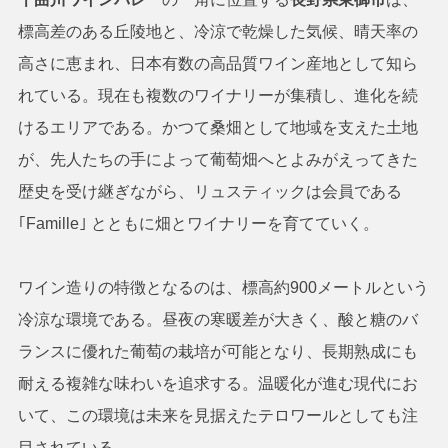
標高差のある丘陵地と、冷涼で乾燥した気候、晴天率の
高さに恵まれ、日本有数の高品質ワイン産地として知ら
れている。現在も複数のワイナリーが集積し、進化を続
けるエリアである。かつて桑畑として地域を支えた土地
が、先人たちの手によって葡萄畑へとよみがえってきた
歴史を受け継ぎながら、リュスティックは会員である
｢Famille｣ とともに畑とワイナリーを育てていく。
ワイン造りの特徴となるのは、標高約900メートルという
冷涼な環境である。昼夜の寒暖差が大きく、酸と糖のバ
ランスに優れた葡萄の栽培が可能となり、長期熟成にも
耐える複雑な味わいを追求する。温暖化が進む現代にお
いて、この環境は未来を見据えたテロワールとしても注
目されている。