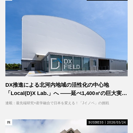
DX推進による北河内地域の活性化の中心地
「Local(D)X Lab.」へ ――延べ1,400㎡の巨大実証
空間で地域DXに挑む 大阪工業大学 DXフィールド
連載：最先端研究×産学融合で日本を変える！「Jイノベ」の挑戦
PR
PR
BUSINESS | 2026/03/24