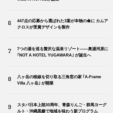
447点の応募から選ばれた3案が本物の傘に カムア
6
クロスが受賞デザインを製作
7つの湯を巡る贅沢な温泉リゾート――奥湯河原に
7
｢NOT A HOTEL YUGAWARA｣ が誕生へ
八ヶ岳の稜線を切り取る三角窓の家 ｢A-Frame
8
Villa 八ヶ岳｣ が開業
スタバ日本上陸30周年、青森りんご・群馬ヨーグ
9
ルト・沖縄黒糖で地域を味わう新プログラム