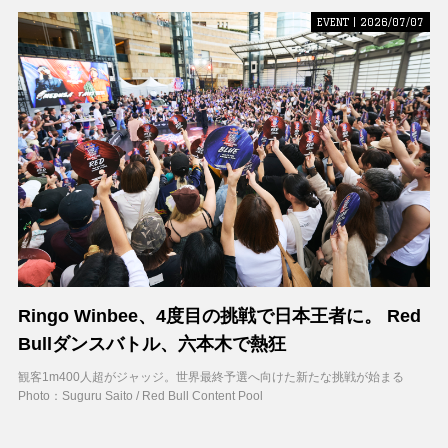
EVENT | 2026/07/07
Ringo Winbee、4度目の挑戦で日本王者に。 Red
Bullダンスバトル、六本木で熱狂
観客1m400人超がジャッジ。世界最終予選へ向けた新たな挑戦が始まる
Photo：Suguru Saito / Red Bull Content Pool