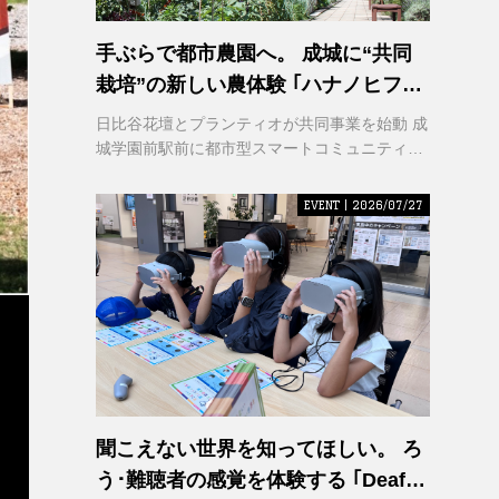
手ぶらで都市農園へ。 成城に“共同
栽培”の新しい農体験 ｢ハナノヒファ
ーム｣ が誕生
日比谷花壇とプランティオが共同事業を始動 成
城学園前駅前に都市型スマートコミュニティ農
園を2026年秋開園
EVENT | 2026/07/27
聞こえない世界を知ってほしい。 ろ
う･難聴者の感覚を体験する ｢Deaf