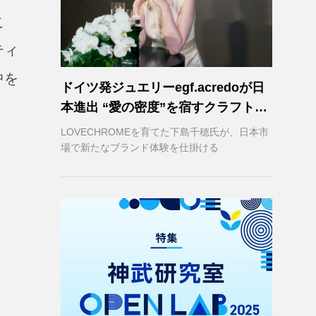
こ
ティ
中を
ドイツ発ジュエリーegf.acredoが日
本進出 “愛の密度”を宿すクラフトマ
ンシップ
LOVECHROMEを育てた下島千穂氏が、日本市
場で新たなブランド体験を仕掛ける