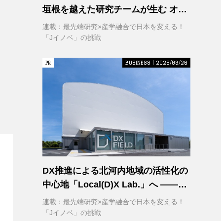
垣根を越えた研究チームが生む オー
プンイノベーション
連載：最先端研究×産学融合で日本を変える！
「Jイノベ」の挑戦
PR
PR
BUSINESS | 2026/03/26
DX推進による北河内地域の活性化の
中心地「Local(D)X Lab.」へ ――延
べ1,400㎡の巨大実証空間で地域DX
連載：最先端研究×産学融合で日本を変える！
に挑む 大阪工業大学 DXフィールド
「Jイノベ」の挑戦