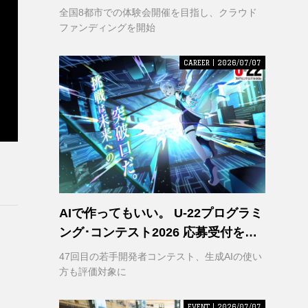
VR｣ 理解の輪を広げるため支援募集
全国8都市での体験会開催を目指し、クラウド
を開始
ファンディングを開始
CAREER | 2026/07/07
AIで作ってもいい。 U-22プログラミ
ング･コンテスト2026 応募受付を開
始
47回目の若手開発者コンテスト、生成AIの使い
方も評価対象に
EVENT | 2026/07/07