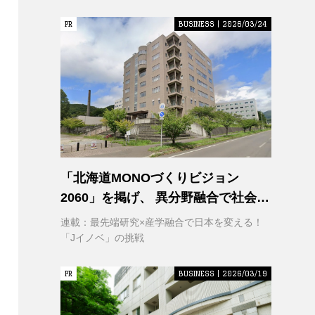
PR
PR
BUSINESS | 2026/03/24
「北海道MONOづくりビジョン
2060」を掲げ、 異分野融合で社会変
革に挑む 室蘭工業大学 クリエイティ
連載：最先端研究×産学融合で日本を変える！
ブコラボレーションセンター
「Jイノベ」の挑戦
（CCC）
PR
PR
BUSINESS | 2026/03/19