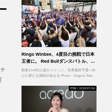
Ringo Winbee、4度目の挑戦で日本
王者に。 Red Bullダンスバトル、六
本木で熱狂
ステ
観客1m400人超がジャッジ。世界最終予選へ向
けた新たな挑戦が始まる Photo：Suguru Saito /
町
Red Bull Content Pool
ITEM | 2026/07/04