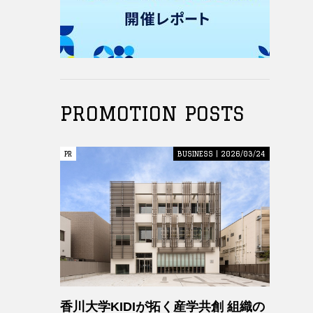
PROMOTION POSTS
PR
PR
BUSINESS | 2026/03/24
香川大学KIDIが拓く産学共創 組織の