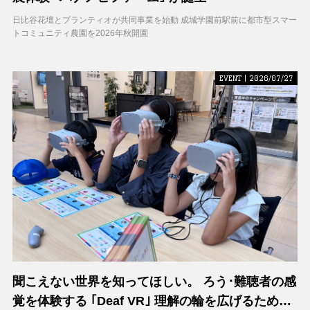
日比谷花壇とプランティオが共同事業を始動 成城学園前駅前に都市型スマー
トコミュニティ農園を2026年秋開園
EVENT | 2026/07/27
聞こえない世界を知ってほしい。 ろう･難聴者の感
覚を体験する ｢Deaf VR｣ 理解の輪を広げるため支