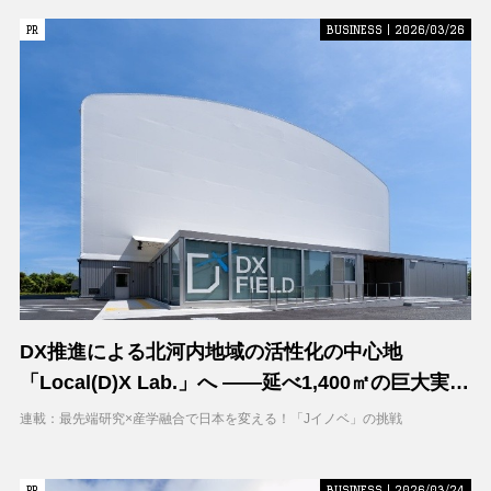
PR
PR
BUSINESS | 2026/03/26
DX推進による北河内地域の活性化の中心地
「Local(D)X Lab.」へ ――延べ1,400㎡の巨大実証
空間で地域DXに挑む 大阪工業大学 DXフィールド
連載：最先端研究×産学融合で日本を変える！「Jイノベ」の挑戦
PR
PR
BUSINESS | 2026/03/24