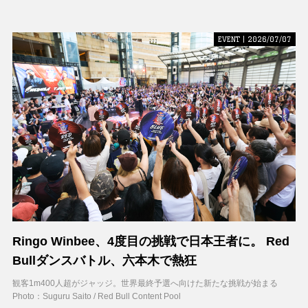
EVENT | 2026/07/07
Ringo Winbee、4度目の挑戦で日本王者に。 Red
Bullダンスバトル、六本木で熱狂
観客1m400人超がジャッジ。世界最終予選へ向けた新たな挑戦が始まる
Photo：Suguru Saito / Red Bull Content Pool