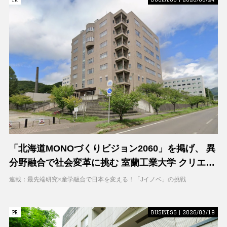
「北海道MONOづくりビジョン2060」を掲げ、 異
分野融合で社会変革に挑む 室蘭工業大学 クリエイ
ティブコラボレーションセンター（CCC）
連載：最先端研究×産学融合で日本を変える！「Jイノベ」の挑戦
PR
PR
BUSINESS | 2026/03/19