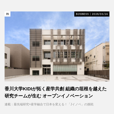
PR
PR
BUSINESS | 2026/03/24
香川大学KIDIが拓く産学共創 組織の垣根を越えた
研究チームが生む オープンイノベーション
連載：最先端研究×産学融合で日本を変える！「Jイノベ」の挑戦