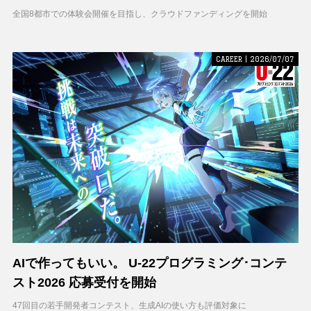
援募集を開始
全国8都市での体験会開催を目指し、クラウドファンディングを開始
CAREER | 2026/07/07
AIで作ってもいい。 U-22プログラミング･コンテ
スト2026 応募受付を開始
47回目の若手開発者コンテスト、生成AIの使い方も評価対象に