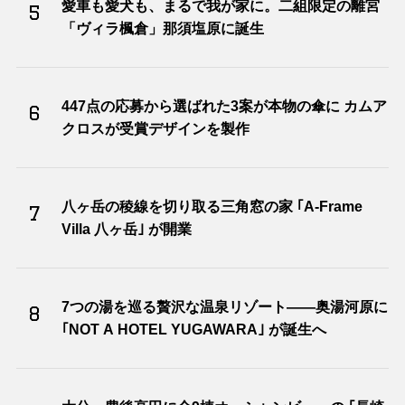
愛車も愛犬も、まるで我が家に。二組限定の離宮
5
「ヴィラ楓倉」那須塩原に誕生
447点の応募から選ばれた3案が本物の傘に カムア
6
クロスが受賞デザインを製作
八ヶ岳の稜線を切り取る三角窓の家 ｢A-Frame
7
Villa 八ヶ岳｣ が開業
7つの湯を巡る贅沢な温泉リゾート――奥湯河原に
8
｢NOT A HOTEL YUGAWARA｣ が誕生へ