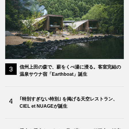
信州上田の森で、薪をくべ湯に浸る。客室完結の
3
温泉サウナ宿「Earthboat」誕生
｢特別すぎない特別｣ を掲げる天空レストラン、
4
CIEL et NUAGEが誕生