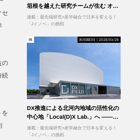
ー
垣根を越えた研究チームが生む オー
クセ
プンイノベーション
連載：最先端研究×産学融合で日本を変える！
「Jイノベ」の挑戦
幸
PR
PR
BUSINESS | 2026/03/26
益の
持続
DX推進による北河内地域の活性化の
トを
中心地「Local(D)X Lab.」へ ――延
街
べ1,400㎡の巨大実証空間で地域DX
連載：最先端研究×産学融合で日本を変える！
に挑む 大阪工業大学 DXフィールド
「Jイノベ」の挑戦