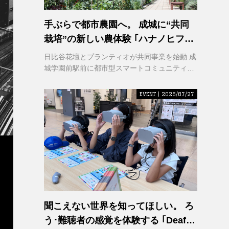
手ぶらで都市農園へ。 成城に“共同
栽培”の新しい農体験 ｢ハナノヒファ
ーム｣ が誕生
日比谷花壇とプランティオが共同事業を始動 成
城学園前駅前に都市型スマートコミュニティ農
園を2026年秋開園
EVENT | 2026/07/27
聞こえない世界を知ってほしい。 ろ
う･難聴者の感覚を体験する ｢Deaf