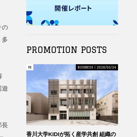
その
、多
PROMOTION POSTS
PR
PR
BUSINESS | 2026/03/24
解
回遊
部長
香川大学KIDIが拓く産学共創 組織の