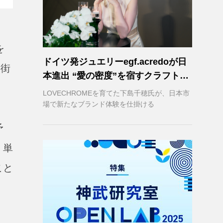
を
ドイツ発ジュエリーegf.acredoが日
の街
本進出 “愛の密度”を宿すクラフトマ
ンシップ
LOVECHROMEを育てた下島千穂氏が、日本市
場で新たなブランド体験を仕掛ける
予
。単
こと