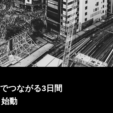
でつながる3日間
｣ 始動