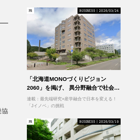
PR
PR
BUSINESS | 2026/03/24
「北海道MONOづくりビジョン
2060」を掲げ、 異分野融合で社会変
革に挑む 室蘭工業大学 クリエイティ
連載：最先端研究×産学融合で日本を変える！
ブコラボレーションセンター
「Jイノベ」の挑戦
発協
（CCC）
PR
PR
BUSINESS | 2026/03/19