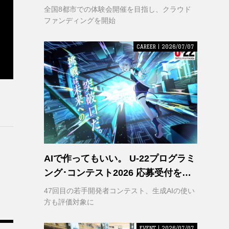
VR｣ 理解の輪を広げるため支援募集
全国8都市での体験会開催を目指し、クラウド
を開始
ファンディングを開始
CAREER | 2026/07/07
AIで作ってもいい。 U-22プログラミ
ング･コンテスト2026 応募受付を開
始
47回目の若手開発者コンテスト、生成AIの使い
方も評価対象に
EVENT | 2026/07/07