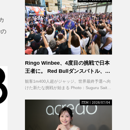
カ
での
Ringo Winbee、4度目の挑戦で日本
王者に。 Red Bullダンスバトル、六
本木で熱狂
観客1m400人超がジャッジ。世界最終予選へ向
けた新たな挑戦が始まる Photo：Suguru Saito /
Red Bull Content Pool
ITEM | 2026/07/04