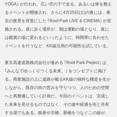
YOGA｣ が行われ、広い空の下で走る、あるいは体を整え
るイベントが開催され、さらに4月25日(土)の夜には、東
京の夜景を背景にした ｢Roof Park LIVE & CINEMA｣ が実
施される。昼に歩く場所が、朝は運動の場となり、夜に
は鑑賞の場に変わるといったように、時間帯に合わせた
イベントを行うなど、KK線活用の可能性を試している。
東京高速道路株式会社が進める ｢Roof Park Project｣ は、
｢みんなでゆっくりつくる未来。｣ をコンセプトに掲げ
る。商業施設の上に道路が載るKK線の独特な構造を生か
しながら、既存の街の営みを守りつつ、人のための空間
へと再整備していく計画だ。今回のイベントは、完成し
た未来を見せるものではなく、その途中経過を街と共有
する場でもある。銀座や京橋、新橋をつなぐこの線が、