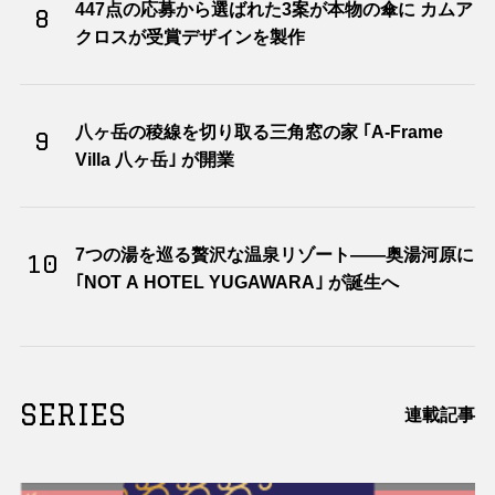
447点の応募から選ばれた3案が本物の傘に カムア
8
クロスが受賞デザインを製作
八ヶ岳の稜線を切り取る三角窓の家 ｢A-Frame
9
Villa 八ヶ岳｣ が開業
7つの湯を巡る贅沢な温泉リゾート――奥湯河原に
10
｢NOT A HOTEL YUGAWARA｣ が誕生へ
SERIES
連載記事