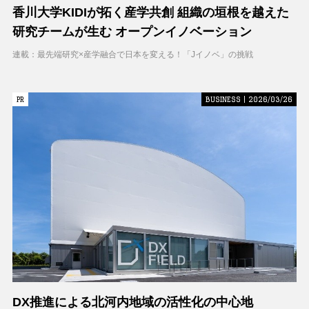
香川大学KIDIが拓く産学共創 組織の垣根を越えた
研究チームが生む オープンイノベーション
連載：最先端研究×産学融合で日本を変える！「Jイノベ」の挑戦
PR
PR
BUSINESS | 2026/03/26
DX推進による北河内地域の活性化の中心地