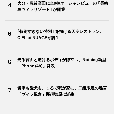
大分・豊後高田に全9棟オーシャンビューの ｢長崎
4
鼻ヴィラリゾート｣ が開業
｢特別すぎない特別｣ を掲げる天空レストラン、
5
CIEL et NUAGEが誕生
光る背面と透けるボディが際立つ、Nothing新型
6
「Phone (4b)」発表
愛車も愛犬も、まるで我が家に。二組限定の離宮
7
「ヴィラ楓倉」那須塩原に誕生