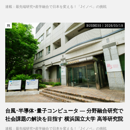
ティブコラボレーションセンター（CCC）
連載：最先端研究×産学融合で日本を変える！「Jイノベ」の挑戦
PR
PR
BUSINESS | 2026/03/19
台風･半導体･量子コンピュータ ― 分野融合研究で
社会課題の解決を目指す 横浜国立大学 高等研究院
連載：最先端研究×産学融合で日本を変える！「Jイノベ」の挑戦