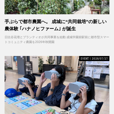
手ぶらで都市農園へ。 成城に“共同栽培”の新しい
農体験 ｢ハナノヒファーム｣ が誕生
日比谷花壇とプランティオが共同事業を始動 成城学園前駅前に都市型スマー
トコミュニティ農園を2026年秋開園
EVENT | 2026/07/27