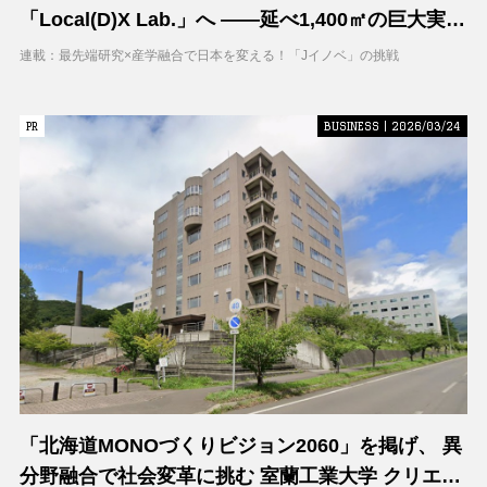
「Local(D)X Lab.」へ ――延べ1,400㎡の巨大実証
空間で地域DXに挑む 大阪工業大学 DXフィールド
連載：最先端研究×産学融合で日本を変える！「Jイノベ」の挑戦
PR
PR
BUSINESS | 2026/03/24
「北海道MONOづくりビジョン2060」を掲げ、 異
分野融合で社会変革に挑む 室蘭工業大学 クリエイ