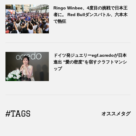
Ringo Winbee、4度目の挑戦で日本王
者に。 Red Bullダンスバトル、六本木
で熱狂
ドイツ発ジュエリーegf.acredoが日本
進出 “愛の密度”を宿すクラフトマンシ
ップ
#TAGS
オススメタグ