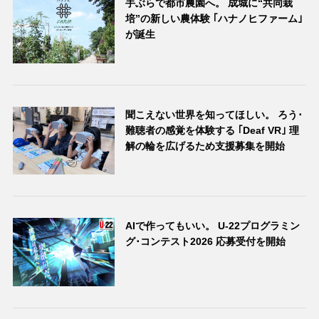
手ぶらで都市農園へ。 成城に“共同栽
培”の新しい農体験 ｢ハナノヒファーム｣
が誕生
聞こえない世界を知ってほしい。 ろう･
難聴者の感覚を体験する ｢Deaf VR｣ 理
解の輪を広げるため支援募集を開始
AIで作ってもいい。 U-22プログラミン
グ･コンテスト2026 応募受付を開始