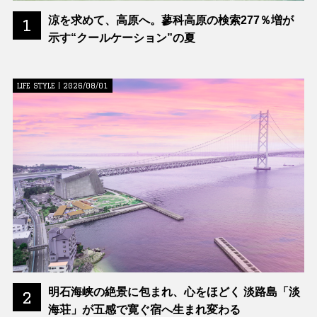
涼を求めて、高原へ。蓼科高原の検索277％増が
1
示す“クールケーション”の夏
LIFE STYLE | 2026/08/01
明石海峡の絶景に包まれ、心をほどく 淡路島「淡
2
海荘」が五感で寛ぐ宿へ生まれ変わる