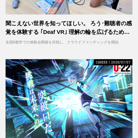
聞こえない世界を知ってほしい。 ろう･難聴者の感
覚を体験する ｢Deaf VR｣ 理解の輪を広げるため支
援募集を開始
全国8都市での体験会開催を目指し、クラウドファンディングを開始
CAREER | 2026/07/07