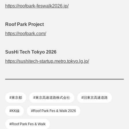
https://roofpark-feswalk2026.jp/
Roof Park Project
https://roofpark.com/
SusHi Tech Tokyo 2026
https://sushitech-startup.metro.tokyo.lg.jp/
#東京都
#東京高速道路株式会社
#旧東京高速道路
#KK線
#Roof Park Fes & Walk 2026
#Roof Park Fes & Walk