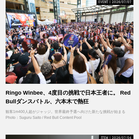
EVENT | 2026/07/07
Ringo Winbee、4度目の挑戦で日本王者に。 Red
Bullダンスバトル、六本木で熱狂
観客1m400人超がジャッジ。世界最終予選へ向けた新たな挑戦が始まる
Photo：Suguru Saito / Red Bull Content Pool
ITEM | 2026/07/04