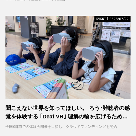
EVENT | 2026/07/27
聞こえない世界を知ってほしい。 ろう･難聴者の感
覚を体験する ｢Deaf VR｣ 理解の輪を広げるため支
援募集を開始
全国8都市での体験会開催を目指し、クラウドファンディングを開始