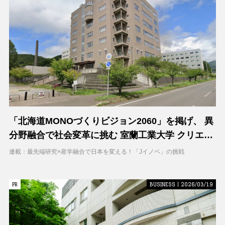
「北海道MONOづくりビジョン2060」を掲げ、 異
分野融合で社会変革に挑む 室蘭工業大学 クリエイ
ティブコラボレーションセンター（CCC）
連載：最先端研究×産学融合で日本を変える！「Jイノベ」の挑戦
PR
PR
BUSINESS | 2026/03/19