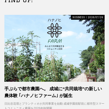
BUSINESS | 2026/07/29
手ぶらで都市農園へ。 成城に“共同栽培”の新しい
農体験 ｢ハナノヒファーム｣ が誕生
日比谷花壇とプランティオが共同事業を始動 成城学園前駅前に都市型スマー
トコミュニティ農園を2026年秋開園