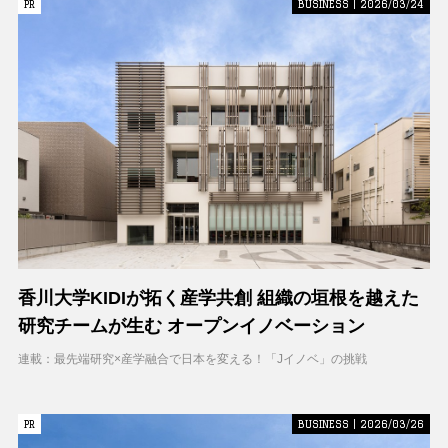
PR
PR
BUSINESS | 2026/03/24
香川大学KIDIが拓く産学共創 組織の垣根を越えた
研究チームが生む オープンイノベーション
連載：最先端研究×産学融合で日本を変える！「Jイノベ」の挑戦
PR
PR
BUSINESS | 2026/03/26