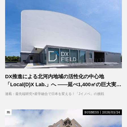
DX推進による北河内地域の活性化の中心地
「Local(D)X Lab.」へ ――延べ1,400㎡の巨大実証
空間で地域DXに挑む 大阪工業大学 DXフィールド
連載：最先端研究×産学融合で日本を変える！「Jイノベ」の挑戦
PR
PR
BUSINESS | 2026/03/24