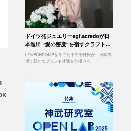
ドイツ発ジュエリーegf.acredoが日
本進出 “愛の密度”を宿すクラフトマ
ンシップ
LOVECHROMEを育てた下島千穂氏が、日本市
場で新たなブランド体験を仕掛ける
事
OK