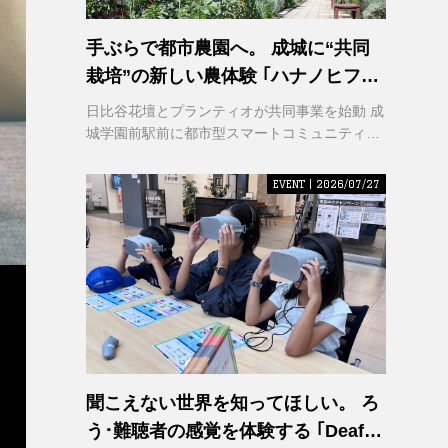
手ぶらで都市農園へ。 成城に“共同
栽培”の新しい農体験 ｢ハナノヒファ
ーム｣ が誕生
日比谷花壇とプランティオが共同事業を始動 成
城学園前駅前に都市型スマートコミュニティ農
園を2026年秋開園
EVENT | 2026/07/27
聞こえない世界を知ってほしい。 ろ
う･難聴者の感覚を体験する ｢Deaf