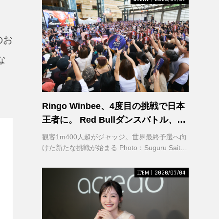
のお
な
Ringo Winbee、4度目の挑戦で日本
王者に。 Red Bullダンスバトル、六
本木で熱狂
観客1m400人超がジャッジ。世界最終予選へ向
けた新たな挑戦が始まる Photo：Suguru Saito /
Red Bull Content Pool
ITEM | 2026/07/04