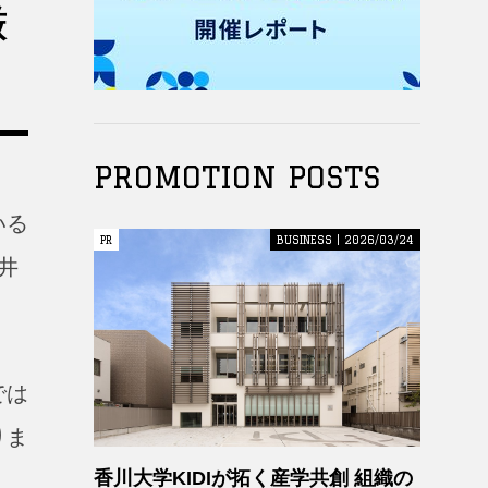
厳
PROMOTION POSTS
いる
PR
PR
BUSINESS | 2026/03/24
井
では
りま
香川大学KIDIが拓く産学共創 組織の