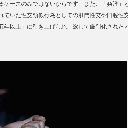
るケースのみではないからです。また、「姦淫」
れていた性交類似行為としての肛門性交や口腔性
五年以上」に引き上げられ、総じて厳罰化された