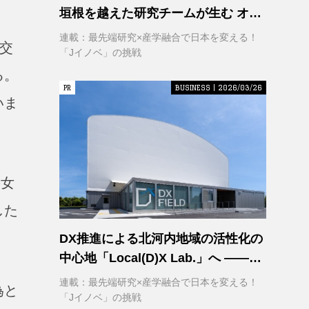
垣根を越えた研究チームが生む オー
プンイノベーション
連載：最先端研究×産学融合で日本を変える！
交
「Jイノベ」の挑戦
る。
PR
PR
BUSINESS | 2026/03/26
いま
の女
した
DX推進による北河内地域の活性化の
中心地「Local(D)X Lab.」へ ――延
べ1,400㎡の巨大実証空間で地域DX
連載：最先端研究×産学融合で日本を変える！
為と
に挑む 大阪工業大学 DXフィールド
「Jイノベ」の挑戦