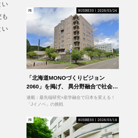
とい
PR
PR
BUSINESS | 2026/03/24
交も
とい
「北海道MONOづくりビジョン
2060」を掲げ、 異分野融合で社会変
革に挑む 室蘭工業大学 クリエイティ
連載：最先端研究×産学融合で日本を変える！
ブコラボレーションセンター
「Jイノベ」の挑戦
（CCC）
PR
PR
BUSINESS | 2026/03/19