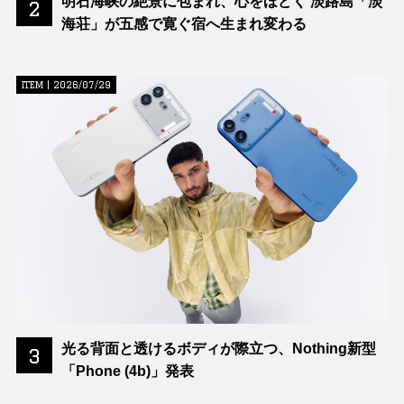
明石海峡の絶景に包まれ、心をほどく 淡路島「淡
2
海荘」が五感で寛ぐ宿へ生まれ変わる
ITEM | 2026/07/29
光る背面と透けるボディが際立つ、Nothing新型
3
「Phone (4b)」発表