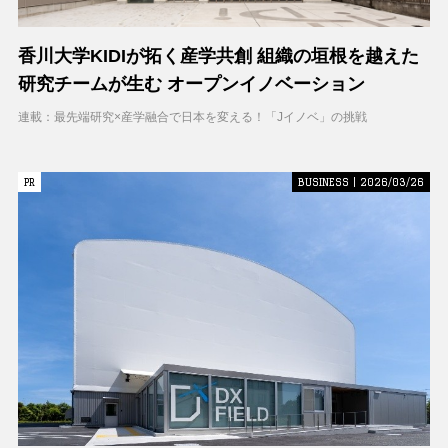
香川大学KIDIが拓く産学共創 組織の垣根を越えた
研究チームが生む オープンイノベーション
連載：最先端研究×産学融合で日本を変える！「Jイノベ」の挑戦
PR
PR
BUSINESS | 2026/03/26