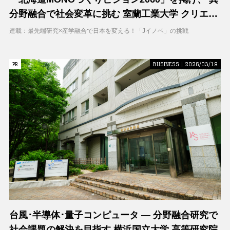
分野融合で社会変革に挑む 室蘭工業大学 クリエイ
ティブコラボレーションセンター（CCC）
連載：最先端研究×産学融合で日本を変える！「Jイノベ」の挑戦
PR
PR
BUSINESS | 2026/03/19
台風･半導体･量子コンピュータ ― 分野融合研究で
社会課題の解決を目指す 横浜国立大学 高等研究院