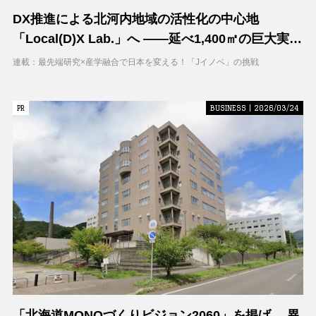
DX推進による北河内地域の活性化の中心地
「Local(D)X Lab.」へ ――延べ1,400㎡の巨大実証
空間で地域DXに挑む 大阪工業大学 DXフィールド
連載：最先端研究×産学融合で日本を変える！「Jイノベ」の挑戦
PR
PR
BUSINESS | 2026/03/24
「北海道MONOづくりビジョン2060」を掲げ、 異