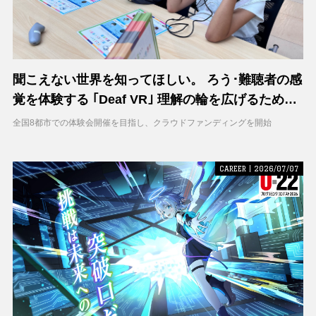
聞こえない世界を知ってほしい。 ろう･難聴者の感
覚を体験する ｢Deaf VR｣ 理解の輪を広げるため支
援募集を開始
全国8都市での体験会開催を目指し、クラウドファンディングを開始
CAREER | 2026/07/07