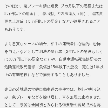
そのほか、急ブレーキ禁止違反（3カ月以下の懲役または
5万円以下の罰金）、追い越しの方法違反（同）、進路変
更禁止違反（５万円以下の罰金）などが適用されること
もあります。
より悪質なケースの場合、相手の運転者に心理的に恐怖
を与えたなどとして刑法の暴行罪（2年以下の懲役もしく
は30万円以下の罰金など）や、自動車運転死傷処罰法の
危険運転致死傷罪（負傷は15年以下の懲役、死亡は1年以
上の有期懲役）などで摘発することもありました。
先日の茨城県の常磐自動車道の事件では、蛇行や割り込
み、急ブレーキなどを繰り返し、車を無理に止めさせた
として、県警は全国初とみられる強要罪の容疑で男を再