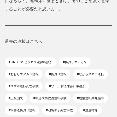
になるもの。運転席に座るときは、そのことを強く意識
することが必要だと思います。
過去の連載はこちら
#FINDERSビジネス法律相談所
#あおりエアガン
#あおりエアガン運転
#あおり運転
#ながらスマホ運転
#スマホ運転死亡事故
#ワールド法律会計事務所
#上級国民
#中道大橋飲酒運転事故
#危険運転致死傷罪
#常磐道あおり運転
#池袋母子死亡事故
#渡邉祐介