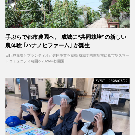
手ぶらで都市農園へ。 成城に“共同栽培”の新しい
農体験 ｢ハナノヒファーム｣ が誕生
日比谷花壇とプランティオが共同事業を始動 成城学園前駅前に都市型スマー
トコミュニティ農園を2026年秋開園
EVENT | 2026/07/27