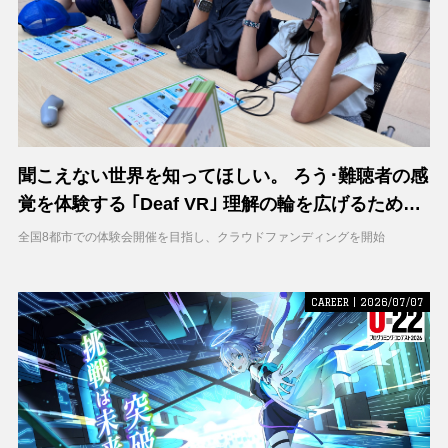
聞こえない世界を知ってほしい。 ろう･難聴者の感
覚を体験する ｢Deaf VR｣ 理解の輪を広げるため支
援募集を開始
全国8都市での体験会開催を目指し、クラウドファンディングを開始
CAREER | 2026/07/07