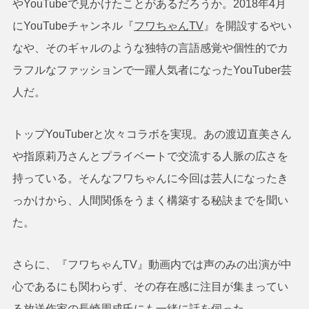
やYouTubeで見かけたことがあるだろうか。2018年4月
にYouTubeチャンネル『
フワちゃんTV
』を開設するやい
なや、そのギャルのような独特の言語感覚や個性的でカ
ラフルなファッションで一躍人気者になったYouTuber芸
人だ。
トップYouTuberと次々コラボを実現。あの渡辺直美さん
や指原莉乃さんとプライベートで交流する人脈の広さを
持っている。そんなフワちゃんに今回は芸人になったき
っかけから、人間関係をうまく構築する秘訣までを聞い
た。
さらに、『フワちゃんTV』動画内では声のみの出演が中
心であるにも関わらず、その存在感に注目が集まってい
る放送作家の長崎周成氏にも一緒に話を伺った。