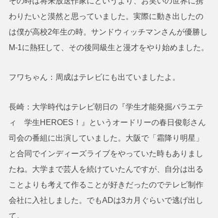
その時は将来放送作家にというより、お笑いの世界に携
わりたいと漠然と思っていました。実際に動き出したの
は僕が高校2年生の時。サンドウィッチマンさんが優勝し
M-1に熱狂して、その後同級生と漫才をやり始めました。
フワちゃん：周成はテレビにも出ていましたよ。
長崎：大学時代はテレビ朝日の『学生才能発掘バラエテ
ィ 学生HEROES！』というオードリーの春日俊彰さん
司会の番組に出演していました。大阪で「霜降り明星」
と合同でインディーズライブをやっていた時もありまし
たね。大学まで芸人を続けていたんですが、自分は出る
ことよりも考えて作ることが好きだったのでテレビ制作
会社に入社しました。でもADは3カ月ぐらいで逃げ出し
て。