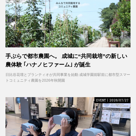
手ぶらで都市農園へ。 成城に“共同栽培”の新しい
農体験 ｢ハナノヒファーム｣ が誕生
日比谷花壇とプランティオが共同事業を始動 成城学園前駅前に都市型スマー
トコミュニティ農園を2026年秋開園
EVENT | 2026/07/27