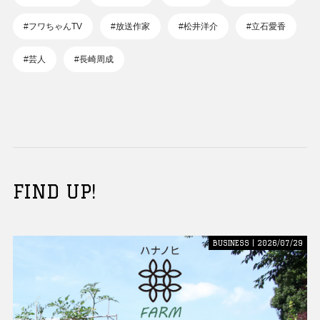
#フワちゃんTV
#放送作家
#松井洋介
#立石愛香
#芸人
#長崎周成
FIND UP!
BUSINESS | 2026/07/29