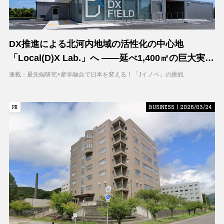
DX推進による北河内地域の活性化の中心地
「Local(D)X Lab.」へ ――延べ1,400㎡の巨大実証
空間で地域DXに挑む 大阪工業大学 DXフィールド
連載：最先端研究×産学融合で日本を変える！「Jイノベ」の挑戦
PR
PR
BUSINESS | 2026/03/24