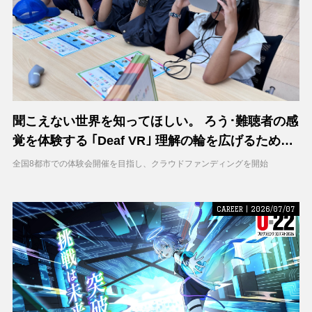
聞こえない世界を知ってほしい。 ろう･難聴者の感
覚を体験する ｢Deaf VR｣ 理解の輪を広げるため支
援募集を開始
全国8都市での体験会開催を目指し、クラウドファンディングを開始
CAREER | 2026/07/07