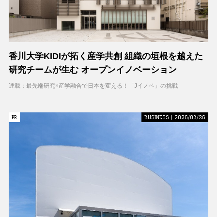
香川大学KIDIが拓く産学共創 組織の垣根を越えた
研究チームが生む オープンイノベーション
連載：最先端研究×産学融合で日本を変える！「Jイノベ」の挑戦
PR
PR
BUSINESS | 2026/03/26