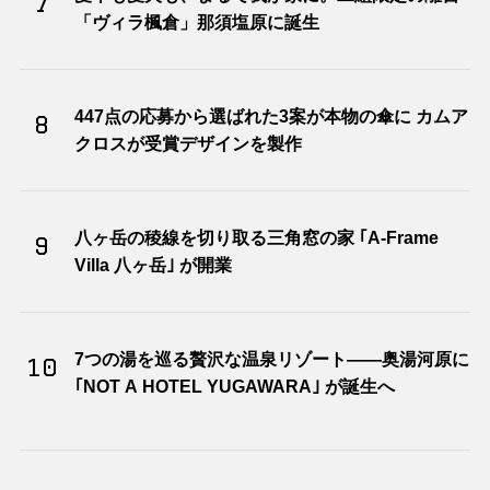
7
「ヴィラ楓倉」那須塩原に誕生
447点の応募から選ばれた3案が本物の傘に カムア
8
クロスが受賞デザインを製作
八ヶ岳の稜線を切り取る三角窓の家 ｢A-Frame
9
Villa 八ヶ岳｣ が開業
7つの湯を巡る贅沢な温泉リゾート――奥湯河原に
10
｢NOT A HOTEL YUGAWARA｣ が誕生へ