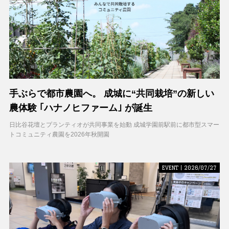
手ぶらで都市農園へ。 成城に“共同栽培”の新しい
農体験 ｢ハナノヒファーム｣ が誕生
日比谷花壇とプランティオが共同事業を始動 成城学園前駅前に都市型スマー
トコミュニティ農園を2026年秋開園
EVENT | 2026/07/27