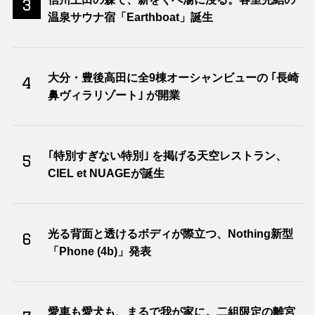
3
温泉サウナ宿「Earthboat」誕生
大分・豊後高田に全9棟オーシャンビューの ｢長崎
4
鼻ヴィラリゾート｣ が開業
｢特別すぎない特別｣ を掲げる天空レストラン、
5
CIEL et NUAGEが誕生
光る背面と透けるボディが際立つ、Nothing新型
6
「Phone (4b)」発表
愛車も愛犬も、まるで我が家に。二組限定の離宮