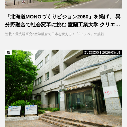
「北海道MONOづくりビジョン2060」を掲げ、 異
分野融合で社会変革に挑む 室蘭工業大学 クリエイ
ティブコラボレーションセンター（CCC）
連載：最先端研究×産学融合で日本を変える！「Jイノベ」の挑戦
PR
PR
BUSINESS | 2026/03/19