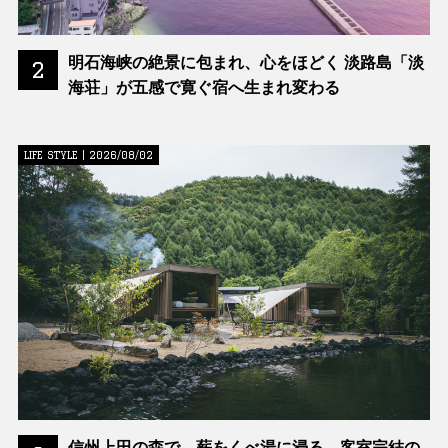
明石海峡の絶景に包まれ、心をほどく 淡路島「淡
2
海荘」が五感で寛ぐ宿へ生まれ変わる
LIFE STYLE | 2026/08/02
信州上田の森で、薪をくべ湯に浸る。客室完結の