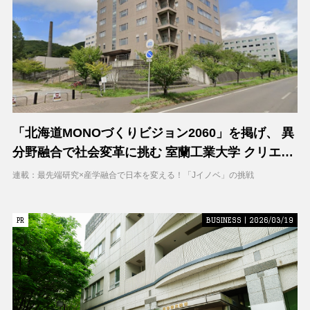
「北海道MONOづくりビジョン2060」を掲げ、 異
分野融合で社会変革に挑む 室蘭工業大学 クリエイ
ティブコラボレーションセンター（CCC）
連載：最先端研究×産学融合で日本を変える！「Jイノベ」の挑戦
PR
PR
BUSINESS | 2026/03/19