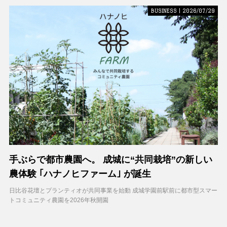
BUSINESS | 2026/07/29
手ぶらで都市農園へ。 成城に“共同栽培”の新しい
農体験 ｢ハナノヒファーム｣ が誕生
日比谷花壇とプランティオが共同事業を始動 成城学園前駅前に都市型スマー
トコミュニティ農園を2026年秋開園