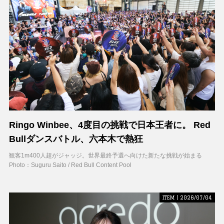
Ringo Winbee、4度目の挑戦で日本王者に。 Red
Bullダンスバトル、六本木で熱狂
観客1m400人超がジャッジ。世界最終予選へ向けた新たな挑戦が始まる
Photo：Suguru Saito / Red Bull Content Pool
ITEM | 2026/07/04