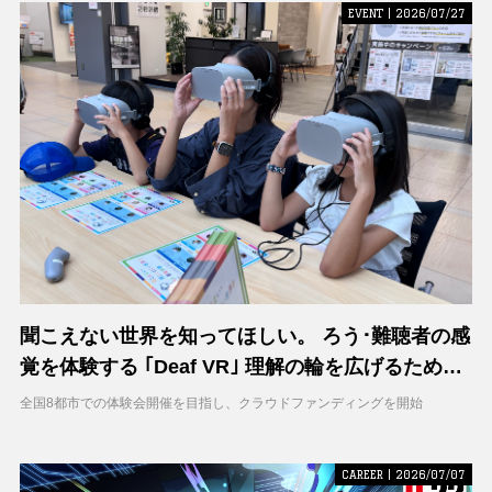
EVENT | 2026/07/27
聞こえない世界を知ってほしい。 ろう･難聴者の感
覚を体験する ｢Deaf VR｣ 理解の輪を広げるため支
援募集を開始
全国8都市での体験会開催を目指し、クラウドファンディングを開始
CAREER | 2026/07/07