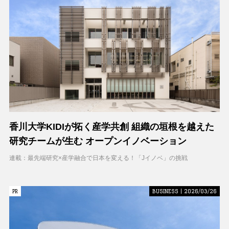
香川大学KIDIが拓く産学共創 組織の垣根を越えた
研究チームが生む オープンイノベーション
連載：最先端研究×産学融合で日本を変える！「Jイノベ」の挑戦
PR
PR
BUSINESS | 2026/03/26