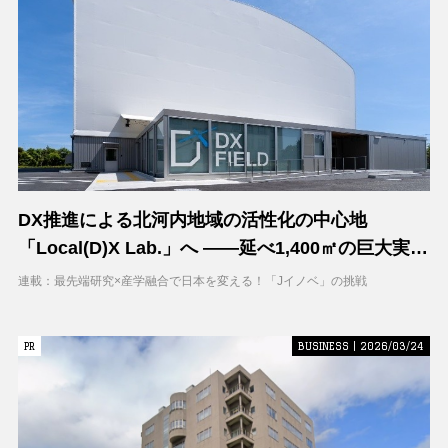
DX推進による北河内地域の活性化の中心地
「Local(D)X Lab.」へ ――延べ1,400㎡の巨大実証
空間で地域DXに挑む 大阪工業大学 DXフィールド
連載：最先端研究×産学融合で日本を変える！「Jイノベ」の挑戦
PR
PR
BUSINESS | 2026/03/24