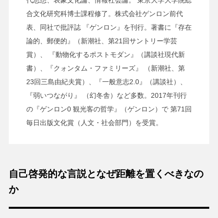
合文化研究科博士課程修了。株式会社ゲンロン前代
表、同社で批評誌 『ゲンロン』を刊行。著書に『存在
論的、郵便的』（新潮社、第21回サントリー学芸
賞）、 『動物化するポストモダン』（講談社現代新
書）、『クォンタム・ファミリーズ』 （新潮社、第
23回三島由紀夫賞）、『一般意志2.0』（講談社）、
『弱いつながり』 （幻冬舎）など多数。2017年刊行
の『ゲンロン0 観光客の哲学』（ゲンロン）で 第71回
毎日出版文化賞（人文・社会部門）を受賞。
自己啓発的な言説となぜ距離を置くべきなの
か