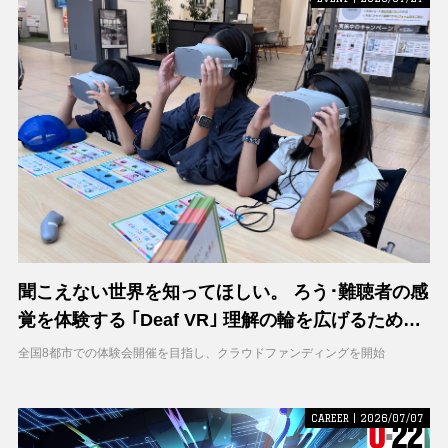
聞こえない世界を知ってほしい。 ろう･難聴者の感
覚を体験する ｢Deaf VR｣ 理解の輪を広げるため支
援募集を開始
全国8都市での体験会開催を目指し、クラウドファンディングを開始
CAREER | 2026/07/07