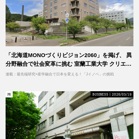
「北海道MONOづくりビジョン2060」を掲げ、 異
分野融合で社会変革に挑む 室蘭工業大学 クリエイ
ティブコラボレーションセンター（CCC）
連載：最先端研究×産学融合で日本を変える！「Jイノベ」の挑戦
PR
PR
BUSINESS | 2026/03/19