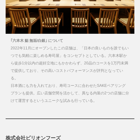
｢六本木 鮨 無垢/白銀｣ について
2022年11月にオープンしたこの店舗は、「日本の良いものを誰でもい
つでも気軽に楽しめる寿司屋」をコンセプトとしている。六本木駅か
ら徒歩1分以内の超好立地にもかかわらず、20品のコースを1万円未満
で提供しており、その高いコストパフォーマンスが評判となってい
る。
日本酒にも力を入れており、寿司コースに合わせたSAKEペアリング
プランも提供。広い店舗空間を活かして、異なる内装の2つの店舗に分
けて運営するというユニークな試みも行っている。
株式会社ビリオンフーズ