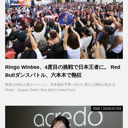
Ringo Winbee、4度目の挑戦で日本王者に。 Red
Bullダンスバトル、六本木で熱狂
観客1m400人超がジャッジ。世界最終予選へ向けた新たな挑戦が始まる
Photo：Suguru Saito / Red Bull Content Pool
ITEM | 2026/07/04