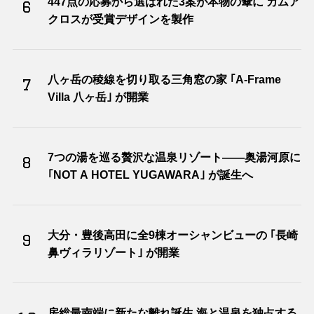
447点の応募から選ばれた3案が本物の傘に カムア
6
クロスが受賞デザインを製作
八ヶ岳の稜線を切り取る三角窓の家 ｢A-Frame
7
Villa 八ヶ岳｣ が開業
7つの湯を巡る贅沢な温泉リゾート――奥湯河原に
8
｢NOT A HOTEL YUGAWARA｣ が誕生へ
大分・豊後高田に全9棟オーシャンビューの ｢長崎
9
鼻ヴィラリゾート｣ が開業
房総最南端に新たな離れ誕生 海と温泉を独占する