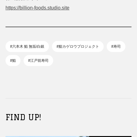
https://billion-foods.studio.site
#六本木 鮨 無垢/白銀
#鮨カゲロウプロジェクト
#寿司
#鮨
#江戸前寿司
FIND UP!