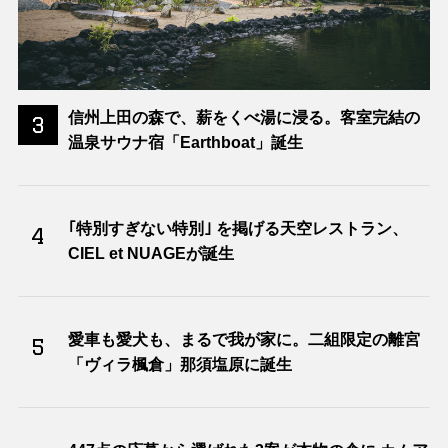
信州上田の森で、薪をくべ湯に浸る。客室完結の
3
温泉サウナ宿「Earthboat」誕生
｢特別すぎない特別｣ を掲げる天空レストラン、
4
CIEL et NUAGEが誕生
愛車も愛犬も、まるで我が家に。二組限定の離宮
5
「ヴィラ楓倉」那須塩原に誕生