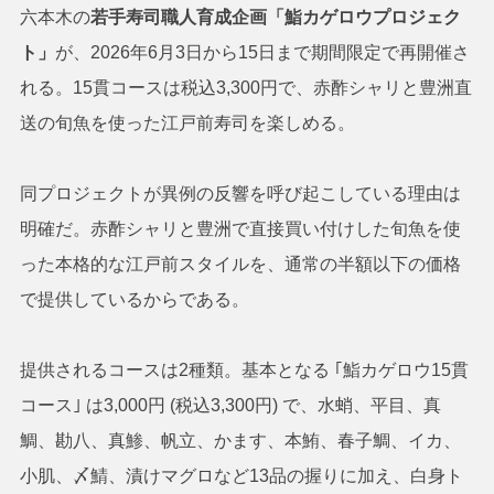
六本木の
若手寿司職人育成企画「鮨カゲロウプロジェク
ト」
が、2026年6月3日から15日まで期間限定で再開催さ
れる。15貫コースは税込3,300円で、赤酢シャリと豊洲直
送の旬魚を使った江戸前寿司を楽しめる。
同プロジェクトが異例の反響を呼び起こしている理由は
明確だ。赤酢シャリと豊洲で直接買い付けした旬魚を使
った本格的な江戸前スタイルを、通常の半額以下の価格
で提供しているからである。
提供されるコースは2種類。基本となる ｢鮨カゲロウ15貫
コース｣ は3,000円 (税込3,300円) で、水蛸、平目、真
鯛、勘八、真鯵、帆立、かます、本鮪、春子鯛、イカ、
小肌、〆鯖、漬けマグロなど13品の握りに加え、白身ト