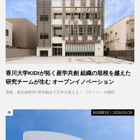
香川大学KIDIが拓く産学共創 組織の垣根を越えた
研究チームが生む オープンイノベーション
連載：最先端研究×産学融合で日本を変える！「Jイノベ」の挑戦
PR
PR
BUSINESS | 2026/03/26