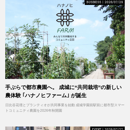
BUSINESS | 2026/07/29
手ぶらで都市農園へ。 成城に“共同栽培”の新しい
農体験 ｢ハナノヒファーム｣ が誕生
日比谷花壇とプランティオが共同事業を始動 成城学園前駅前に都市型スマー
トコミュニティ農園を2026年秋開園
EVENT | 2026/07/27