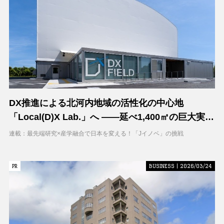
DX推進による北河内地域の活性化の中心地
「Local(D)X Lab.」へ ――延べ1,400㎡の巨大実証
空間で地域DXに挑む 大阪工業大学 DXフィールド
連載：最先端研究×産学融合で日本を変える！「Jイノベ」の挑戦
PR
PR
BUSINESS | 2026/03/24