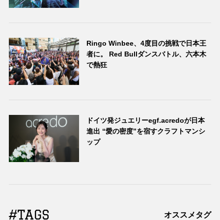
Ringo Winbee、4度目の挑戦で日本王
者に。 Red Bullダンスバトル、六本木
で熱狂
ドイツ発ジュエリーegf.acredoが日本
進出 “愛の密度”を宿すクラフトマンシ
ップ
#TAGS
オススメタグ