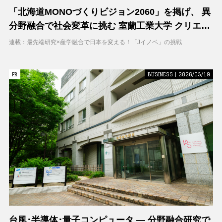
「北海道MONOづくりビジョン2060」を掲げ、 異
分野融合で社会変革に挑む 室蘭工業大学 クリエイ
ティブコラボレーションセンター（CCC）
連載：最先端研究×産学融合で日本を変える！「Jイノベ」の挑戦
PR
PR
BUSINESS | 2026/03/19
台風･半導体･量子コンピュータ ― 分野融合研究で