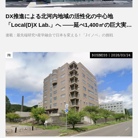
DX推進による北河内地域の活性化の中心地
「Local(D)X Lab.」へ ――延べ1,400㎡の巨大実証
空間で地域DXに挑む 大阪工業大学 DXフィールド
連載：最先端研究×産学融合で日本を変える！「Jイノベ」の挑戦
PR
PR
BUSINESS | 2026/03/24