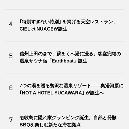
｢特別すぎない特別｣ を掲げる天空レストラン、
4
CIEL et NUAGEが誕生
信州上田の森で、薪をくべ湯に浸る。客室完結の
5
温泉サウナ宿「Earthboat」誕生
7つの湯を巡る贅沢な温泉リゾート――奥湯河原に
6
｢NOT A HOTEL YUGAWARA｣ が誕生へ
壱岐島に隠れ家グランピング誕生。自然と発酵
7
BBQを楽しむ新たな滞在拠点