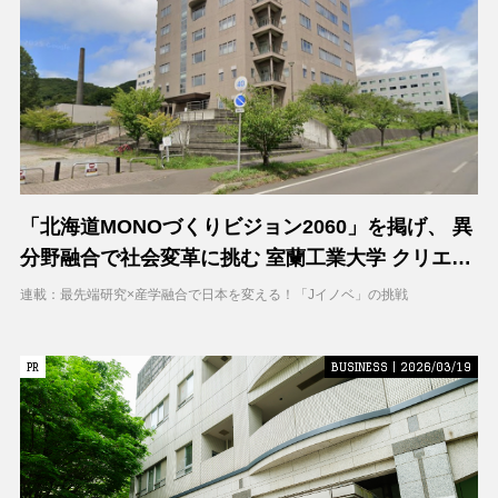
「北海道MONOづくりビジョン2060」を掲げ、 異
分野融合で社会変革に挑む 室蘭工業大学 クリエイ
ティブコラボレーションセンター（CCC）
連載：最先端研究×産学融合で日本を変える！「Jイノベ」の挑戦
PR
PR
BUSINESS | 2026/03/19