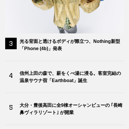
光る背面と透けるボディが際立つ、Nothing新型
3
「Phone (4b)」発表
信州上田の森で、薪をくべ湯に浸る。客室完結の
4
温泉サウナ宿「Earthboat」誕生
大分・豊後高田に全9棟オーシャンビューの ｢長崎
5
鼻ヴィラリゾート｣ が開業