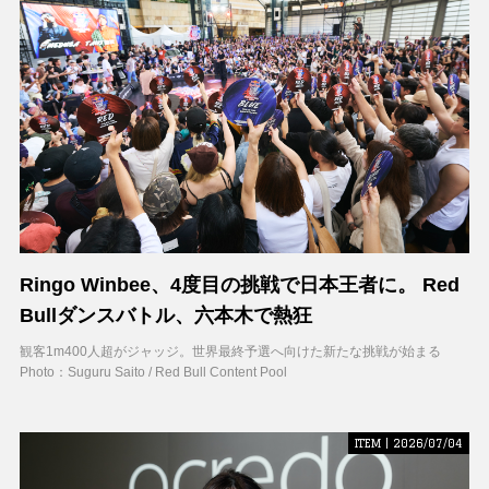
Ringo Winbee、4度目の挑戦で日本王者に。 Red
Bullダンスバトル、六本木で熱狂
観客1m400人超がジャッジ。世界最終予選へ向けた新たな挑戦が始まる
Photo：Suguru Saito / Red Bull Content Pool
ITEM | 2026/07/04