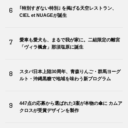
｢特別すぎない特別｣ を掲げる天空レストラン、
6
CIEL et NUAGEが誕生
愛車も愛犬も、まるで我が家に。二組限定の離宮
7
「ヴィラ楓倉」那須塩原に誕生
スタバ日本上陸30周年、青森りんご・群馬ヨーグ
8
ルト・沖縄黒糖で地域を味わう新プログラム
447点の応募から選ばれた3案が本物の傘に カムア
9
クロスが受賞デザインを製作