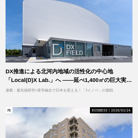
DX推進による北河内地域の活性化の中心地
「Local(D)X Lab.」へ ――延べ1,400㎡の巨大実証
空間で地域DXに挑む 大阪工業大学 DXフィールド
連載：最先端研究×産学融合で日本を変える！「Jイノベ」の挑戦
PR
PR
BUSINESS | 2026/03/24