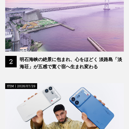
明石海峡の絶景に包まれ、心をほどく 淡路島「淡
2
海荘」が五感で寛ぐ宿へ生まれ変わる
ITEM | 2026/07/29