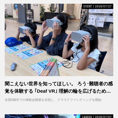
EVENT | 2026/07/27
聞こえない世界を知ってほしい。 ろう･難聴者の感
覚を体験する ｢Deaf VR｣ 理解の輪を広げるため支
援募集を開始
全国8都市での体験会開催を目指し、クラウドファンディングを開始
CAREER | 2026/07/07