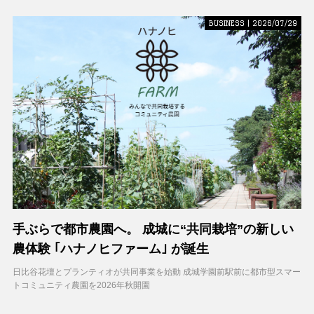
BUSINESS | 2026/07/29
手ぶらで都市農園へ。 成城に“共同栽培”の新しい
農体験 ｢ハナノヒファーム｣ が誕生
日比谷花壇とプランティオが共同事業を始動 成城学園前駅前に都市型スマー
トコミュニティ農園を2026年秋開園