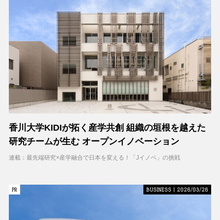
香川大学KIDIが拓く産学共創 組織の垣根を越えた
研究チームが生む オープンイノベーション
連載：最先端研究×産学融合で日本を変える！「Jイノベ」の挑戦
PR
PR
BUSINESS | 2026/03/26