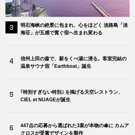
明石海峡の絶景に包まれ、心をほどく 淡路島「淡
3
海荘」が五感で寛ぐ宿へ生まれ変わる
信州上田の森で、薪をくべ湯に浸る。客室完結の
4
温泉サウナ宿「Earthboat」誕生
｢特別すぎない特別｣ を掲げる天空レストラン、
5
CIEL et NUAGEが誕生
447点の応募から選ばれた3案が本物の傘に カムア
6
クロスが受賞デザインを製作