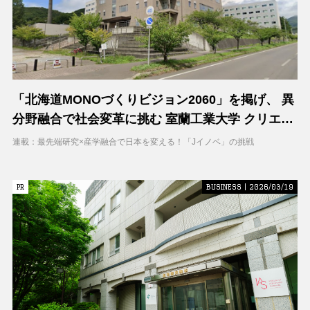
「北海道MONOづくりビジョン2060」を掲げ、 異
分野融合で社会変革に挑む 室蘭工業大学 クリエイ
ティブコラボレーションセンター（CCC）
連載：最先端研究×産学融合で日本を変える！「Jイノベ」の挑戦
PR
PR
BUSINESS | 2026/03/19