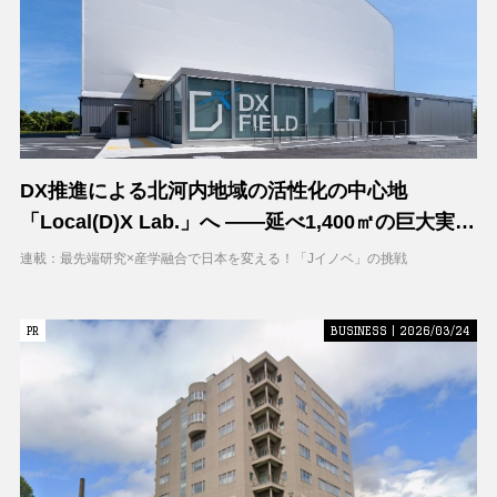
DX推進による北河内地域の活性化の中心地
「Local(D)X Lab.」へ ――延べ1,400㎡の巨大実証
空間で地域DXに挑む 大阪工業大学 DXフィールド
連載：最先端研究×産学融合で日本を変える！「Jイノベ」の挑戦
PR
PR
BUSINESS | 2026/03/24