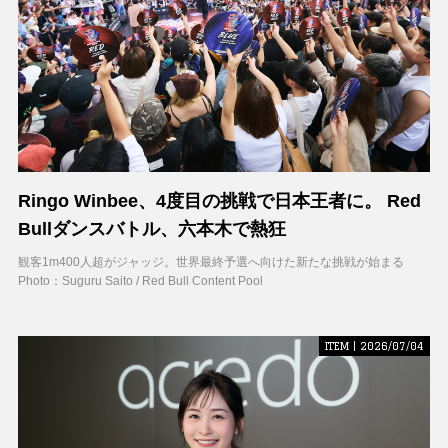
Ringo Winbee、4度目の挑戦で日本王者に。 Red
Bullダンスバトル、六本木で熱狂
観客1m400人超がジャッジ。世界最終予選へ向けた新たな挑戦が始まる
Photo：Suguru Saito / Red Bull Content Pool
ITEM | 2026/07/04