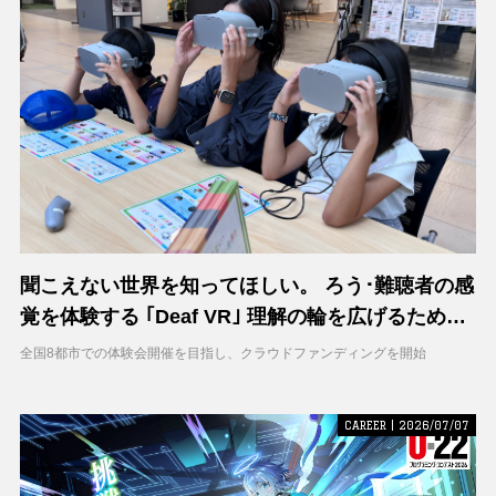
聞こえない世界を知ってほしい。 ろう･難聴者の感
覚を体験する ｢Deaf VR｣ 理解の輪を広げるため支
援募集を開始
全国8都市での体験会開催を目指し、クラウドファンディングを開始
CAREER | 2026/07/07