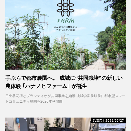
手ぶらで都市農園へ。 成城に“共同栽培”の新しい
農体験 ｢ハナノヒファーム｣ が誕生
日比谷花壇とプランティオが共同事業を始動 成城学園前駅前に都市型スマー
トコミュニティ農園を2026年秋開園
EVENT | 2026/07/27