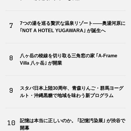
7つの湯を巡る贅沢な温泉リゾート――奥湯河原に
7
｢NOT A HOTEL YUGAWARA｣ が誕生へ
八ヶ岳の稜線を切り取る三角窓の家 ｢A-Frame
8
Villa 八ヶ岳｣ が開業
スタバ日本上陸30周年、青森りんご・群馬ヨーグ
9
ルト・沖縄黒糖で地域を味わう新プログラム
記憶は本当に正しいのか。 ｢記憶汚染展｣ が渋谷で
10
開幕