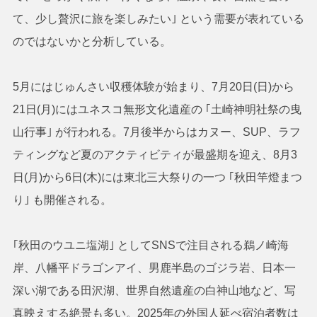
て、少し贅沢に旅を楽しみたい｣ という需要が表れている
のではないかと分析している。
5月にはじゅんさい収穫体験が始まり、7月20日(日)から
21日(月)にはユネスコ無形文化遺産の ｢土崎神明社祭の曳
山行事｣ が行われる。7月後半からはカヌー、SUP、ラフ
ティングなど夏のアクティビティが最盛期を迎え、8月3
日(月)から6日(木)には東北三大祭りの一つ ｢秋田竿燈まつ
り｣ も開催される。
｢秋田のウユニ塩湖｣ としてSNSで注目される鵜ノ崎海
岸、八幡平ドラゴンアイ、男鹿半島のゴジラ岩、日本一
深い湖である田沢湖、世界自然遺産の白神山地など、写
真映えする絶景も多い。2025年の外国人延べ宿泊者数は