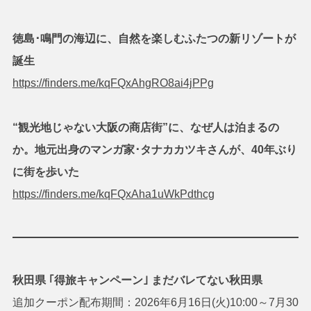
徳島･鳴門の海辺に、自然を楽しむふたつの新リゾートが
誕生
https://finders.me/kqFQxAhgRO8ai4jPPg
“観光地じゃない大阪の商店街”に、なぜ人は泊まるの
か。地元出身のマンガ家･タナカカツキさんが、40年ぶり
に街を歩いた
https://finders.me/kqFQxAha1uWkPdthcg
秋田県 ｢得旅キャンペーン｣ まだバレてない秋田県
追加クーポン配布期間：2026年6月16日(火)10:00～7月30