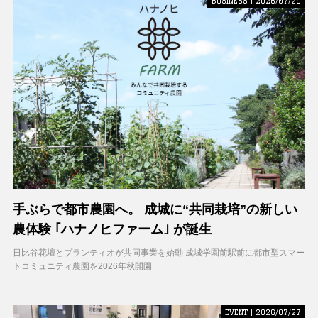
BUSINESS | 2026/07/29
手ぶらで都市農園へ。 成城に“共同栽培”の新しい
農体験 ｢ハナノヒファーム｣ が誕生
日比谷花壇とプランティオが共同事業を始動 成城学園前駅前に都市型スマー
トコミュニティ農園を2026年秋開園
EVENT | 2026/07/27