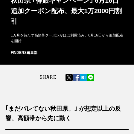
秋田県 ｢得旅キャンペーン｣ 6月16日
追加クーポン配布、最大1万2000円割
引
1カ月を待たず高額帯クーポンがほぼ利用済み。6月16日から追加配布
を開始
FINDERS編集部
SHARE
｢まだバレてない秋田県。｣ が想定以上の反
響、高額帯から先に動く