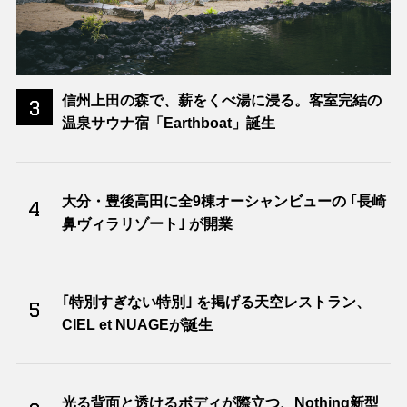
信州上田の森で、薪をくべ湯に浸る。客室完結の
3
温泉サウナ宿「Earthboat」誕生
大分・豊後高田に全9棟オーシャンビューの ｢長崎
4
鼻ヴィラリゾート｣ が開業
｢特別すぎない特別｣ を掲げる天空レストラン、
5
CIEL et NUAGEが誕生
光る背面と透けるボディが際立つ、Nothing新型