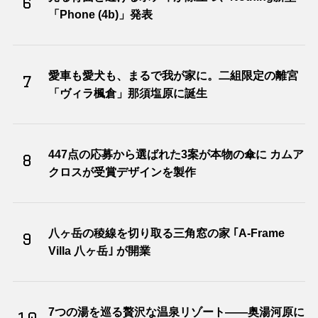
6
「Phone (4b)」発表
愛車も愛犬も、まるで我が家に。二組限定の離宮
7
「ヴィラ楓倉」那須塩原に誕生
447点の応募から選ばれた3案が本物の傘に カムア
8
クロスが受賞デザインを製作
八ヶ岳の稜線を切り取る三角窓の家 ｢A-Frame
9
Villa 八ヶ岳｣ が開業
7つの湯を巡る贅沢な温泉リゾート――奥湯河原に
10