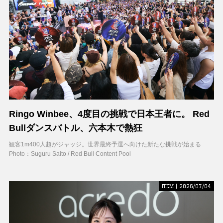
Ringo Winbee、4度目の挑戦で日本王者に。 Red
Bullダンスバトル、六本木で熱狂
観客1m400人超がジャッジ。世界最終予選へ向けた新たな挑戦が始まる
Photo：Suguru Saito / Red Bull Content Pool
ITEM | 2026/07/04