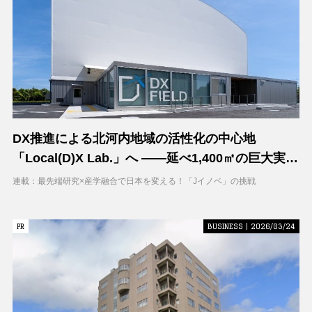
DX推進による北河内地域の活性化の中心地
「Local(D)X Lab.」へ ――延べ1,400㎡の巨大実証
空間で地域DXに挑む 大阪工業大学 DXフィールド
連載：最先端研究×産学融合で日本を変える！「Jイノベ」の挑戦
PR
PR
BUSINESS | 2026/03/24