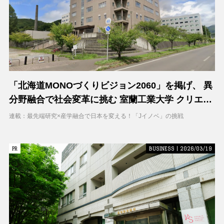
「北海道MONOづくりビジョン2060」を掲げ、 異
分野融合で社会変革に挑む 室蘭工業大学 クリエイ
ティブコラボレーションセンター（CCC）
連載：最先端研究×産学融合で日本を変える！「Jイノベ」の挑戦
PR
PR
BUSINESS | 2026/03/19