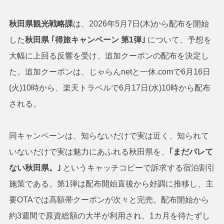
秋田県観光戦略課
は、2026年5月7日(木)から配布を開始
した
秋田県 ｢得旅キャンペーン 第1弾｣
について、予想を
大幅に上回る反響を受け、追加クーポンの配布を決定し
た。追加クーポンは、じゃらんnetと一休.comで6月16日
(火)10時から、楽天トラベルで6月17日(水)10時から配布
される。
同キャンペーンは、知らないだけで実は近く、知られて
いないだけで実は魅力にあふれる秋田県を、
｢まだバレて
ない秋田県。｣
というキャッチコピーで訴求する宿泊割引
施策である。第1弾は配布開始直後から好調に推移し、主
要OTAでは高額帯クーポンが次々と完売。配布開始から
約3週間で原資総額の大半が利用され、1カ月を待たずし