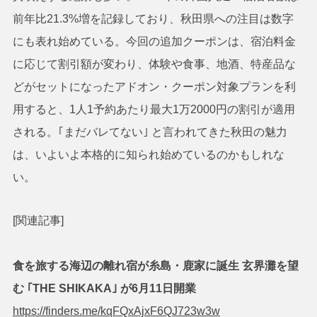
前年比21.3%増を記録しており、秋田県への注目は数字
にも表れ始めている。今回の追加クーポンは、宿泊料金
に応じて割引額が変わり、体験や食事、地酒、特産品な
どがセットになったアドオン・クーポン対象プランを利
用すると、1人1予約あたり最大1万2000円の割引が適用
される。｢まだバレてない｣ と言われてきた秋田の魅力
は、いよいよ本格的に知られ始めているのかもしれな
い。
[関連記事]
食を旅する海辺の離れ宿が糸島・鹿家に誕生 玄界灘を望
む ｢THE SHIKAKA｣ が6月11日開業
https://finders.me/kqFQxAjxF6QJ723w3w