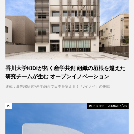
香川大学KIDIが拓く産学共創 組織の垣根を越えた
研究チームが生む オープンイノベーション
連載：最先端研究×産学融合で日本を変える！「Jイノベ」の挑戦
PR
PR
BUSINESS | 2026/03/26