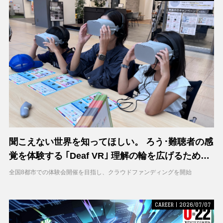
聞こえない世界を知ってほしい。 ろう･難聴者の感
覚を体験する ｢Deaf VR｣ 理解の輪を広げるため支
援募集を開始
全国8都市での体験会開催を目指し、クラウドファンディングを開始
CAREER | 2026/07/07