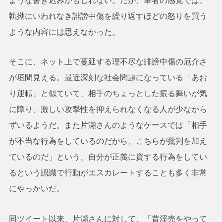
ような書き込みかもしれない。だが、筆者の感覚では、
執拗にいわれなき誹謗中傷を繰り返すほどの怒りを買う
ような内容には思えなかった。
そこに、ネット上で蔓延する理不尽な誹謗中傷の厄介さ
が垣間見える。最近深刻な社会問題になっている「あお
り運転」と似ていて、相手のちょっとした振る舞いが気
に障り、激しい攻撃性を抑えられなくなる人が少なから
ずいるようだ。また片瀬さんのようなケースでは「相手
が不当な行為をしているのだから、こちらが批判を加え
ているのだ」という、自分が正義に資する行為をしてい
るという認識で行動がエスカレートすることも多く非常
にやっかいだ。
同ツイート以来、片瀬さんに対して、「昔淫売をやって