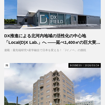
DX推進による北河内地域の活性化の中心地
「Local(D)X Lab.」へ ――延べ1,400㎡の巨大実証
空間で地域DXに挑む 大阪工業大学 DXフィールド
連載：最先端研究×産学融合で日本を変える！「Jイノベ」の挑戦
PR
PR
BUSINESS | 2026/03/24