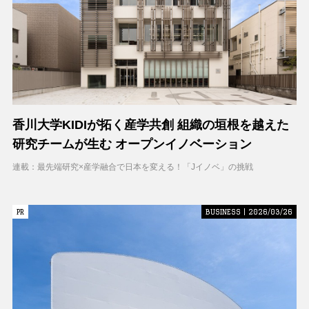
香川大学KIDIが拓く産学共創 組織の垣根を越えた
研究チームが生む オープンイノベーション
連載：最先端研究×産学融合で日本を変える！「Jイノベ」の挑戦
PR
PR
BUSINESS | 2026/03/26