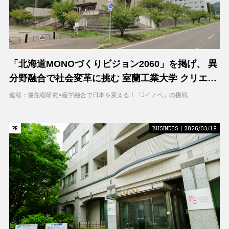
「北海道MONOづくりビジョン2060」を掲げ、 異
分野融合で社会変革に挑む 室蘭工業大学 クリエイ
ティブコラボレーションセンター（CCC）
連載：最先端研究×産学融合で日本を変える！「Jイノベ」の挑戦
PR
PR
BUSINESS | 2026/03/19