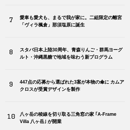
愛車も愛犬も、まるで我が家に。二組限定の離宮
7
「ヴィラ楓倉」那須塩原に誕生
スタバ日本上陸30周年、青森りんご・群馬ヨーグ
8
ルト・沖縄黒糖で地域を味わう新プログラム
447点の応募から選ばれた3案が本物の傘に カムア
9
クロスが受賞デザインを製作
八ヶ岳の稜線を切り取る三角窓の家 ｢A-Frame
10
Villa 八ヶ岳｣ が開業