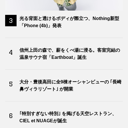
光る背面と透けるボディが際立つ、Nothing新型
3
「Phone (4b)」発表
信州上田の森で、薪をくべ湯に浸る。客室完結の
4
温泉サウナ宿「Earthboat」誕生
大分・豊後高田に全9棟オーシャンビューの ｢長崎
5
鼻ヴィラリゾート｣ が開業
｢特別すぎない特別｣ を掲げる天空レストラン、
6
CIEL et NUAGEが誕生