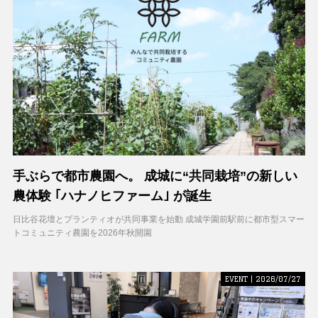
手ぶらで都市農園へ。 成城に“共同栽培”の新しい
農体験 ｢ハナノヒファーム｣ が誕生
日比谷花壇とプランティオが共同事業を始動 成城学園前駅前に都市型スマー
トコミュニティ農園を2026年秋開園
EVENT | 2026/07/27