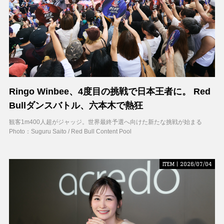
Ringo Winbee、4度目の挑戦で日本王者に。 Red
Bullダンスバトル、六本木で熱狂
観客1m400人超がジャッジ。世界最終予選へ向けた新たな挑戦が始まる
Photo：Suguru Saito / Red Bull Content Pool
ITEM | 2026/07/04