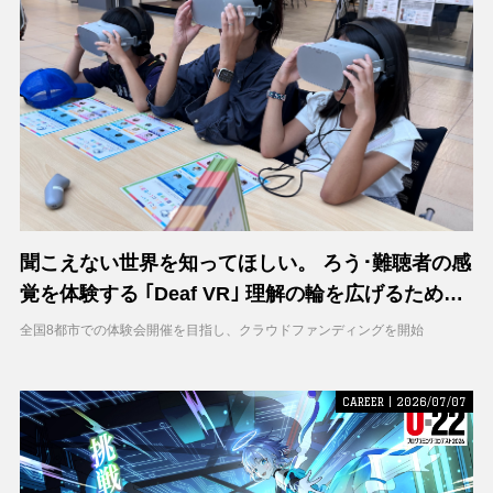
聞こえない世界を知ってほしい。 ろう･難聴者の感
覚を体験する ｢Deaf VR｣ 理解の輪を広げるため支
援募集を開始
全国8都市での体験会開催を目指し、クラウドファンディングを開始
CAREER | 2026/07/07