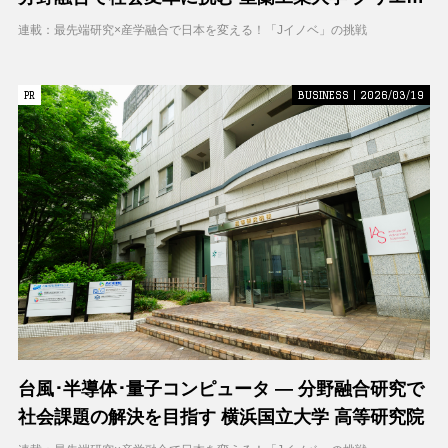
ティブコラボレーションセンター（CCC）
連載：最先端研究×産学融合で日本を変える！「Jイノベ」の挑戦
PR
PR
BUSINESS | 2026/03/19
台風･半導体･量子コンピュータ ― 分野融合研究で
社会課題の解決を目指す 横浜国立大学 高等研究院