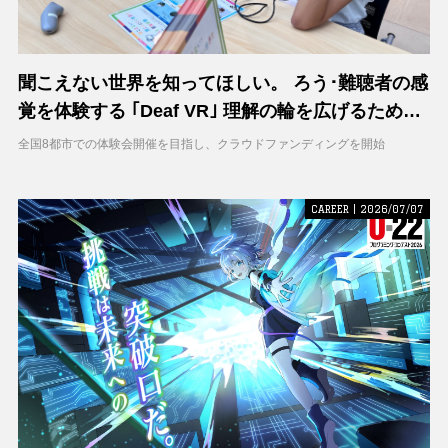
聞こえない世界を知ってほしい。 ろう･難聴者の感
覚を体験する ｢Deaf VR｣ 理解の輪を広げるため支
援募集を開始
全国8都市での体験会開催を目指し、クラウドファンディングを開始
CAREER | 2026/07/07