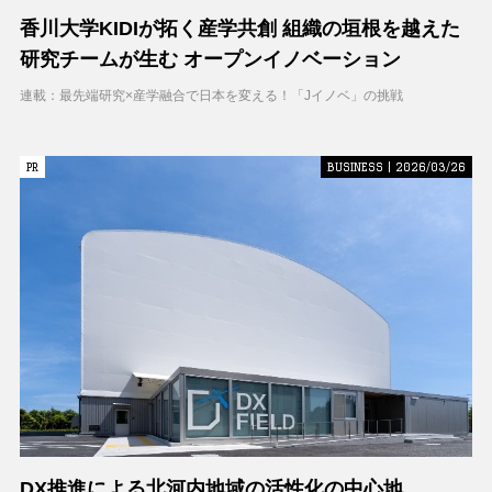
香川大学KIDIが拓く産学共創 組織の垣根を越えた
研究チームが生む オープンイノベーション
連載：最先端研究×産学融合で日本を変える！「Jイノベ」の挑戦
PR
PR
BUSINESS | 2026/03/26
DX推進による北河内地域の活性化の中心地