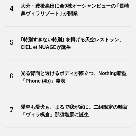
大分・豊後高田に全9棟オーシャンビューの ｢長崎
4
鼻ヴィラリゾート｣ が開業
｢特別すぎない特別｣ を掲げる天空レストラン、
5
CIEL et NUAGEが誕生
光る背面と透けるボディが際立つ、Nothing新型
6
「Phone (4b)」発表
愛車も愛犬も、まるで我が家に。二組限定の離宮
7
「ヴィラ楓倉」那須塩原に誕生