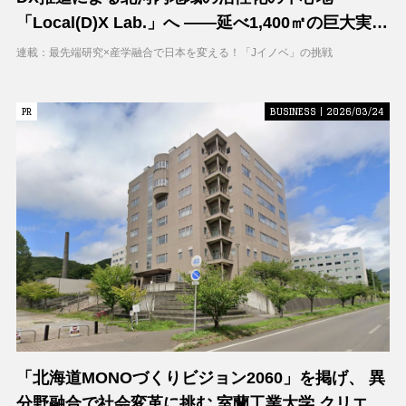
「Local(D)X Lab.」へ ――延べ1,400㎡の巨大実証
空間で地域DXに挑む 大阪工業大学 DXフィールド
連載：最先端研究×産学融合で日本を変える！「Jイノベ」の挑戦
PR
PR
BUSINESS | 2026/03/24
「北海道MONOづくりビジョン2060」を掲げ、 異
分野融合で社会変革に挑む 室蘭工業大学 クリエイ