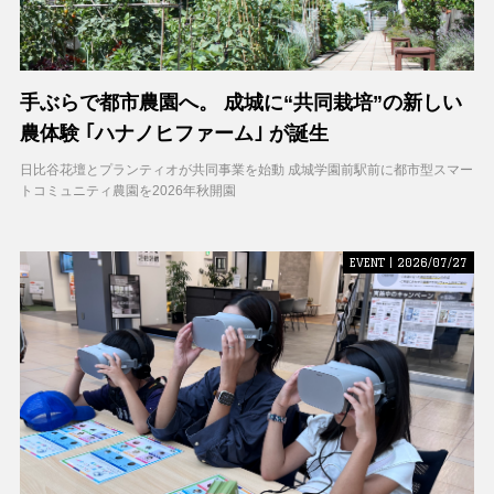
手ぶらで都市農園へ。 成城に“共同栽培”の新しい
農体験 ｢ハナノヒファーム｣ が誕生
日比谷花壇とプランティオが共同事業を始動 成城学園前駅前に都市型スマー
トコミュニティ農園を2026年秋開園
EVENT | 2026/07/27