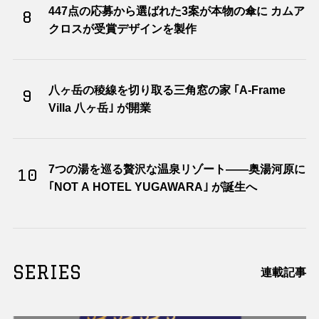
447点の応募から選ばれた3案が本物の傘に カムア
8
クロスが受賞デザインを製作
八ヶ岳の稜線を切り取る三角窓の家 ｢A-Frame
9
Villa 八ヶ岳｣ が開業
7つの湯を巡る贅沢な温泉リゾート――奥湯河原に
10
｢NOT A HOTEL YUGAWARA｣ が誕生へ
SERIES
連載記事