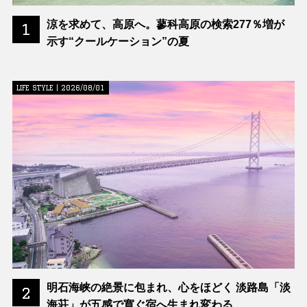
涼を求めて、高原へ。蓼科高原の検索277％増が
1
示す“クールケーション”の夏
LIFE STYLE | 2026/08/01
明石海峡の絶景に包まれ、心をほどく 淡路島「淡
2
海荘」が五感で寛ぐ宿へ生まれ変わる